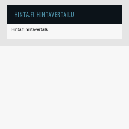
HINTA.FI HINTAVERTAILU
Hinta.fi hintavertailu