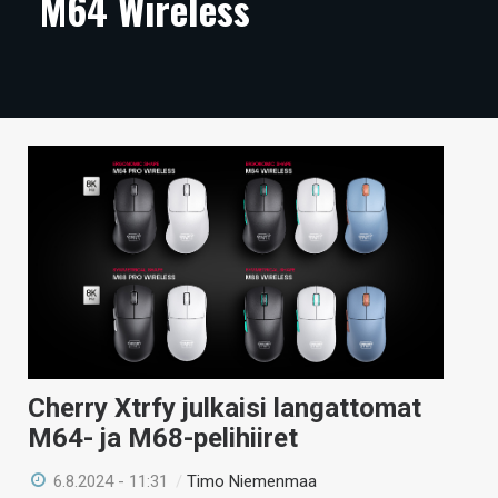
M64 Wireless
ARTIKKELIT
VIDEOT
TECHBBS
TIETOA
HINTA.FI
KAUPPA
VAIHDA TEEMA
Cherry Xtrfy julkaisi langattomat
HAKU
M64- ja M68-pelihiiret
6.8.2024 - 11:31
/
Timo Niemenmaa