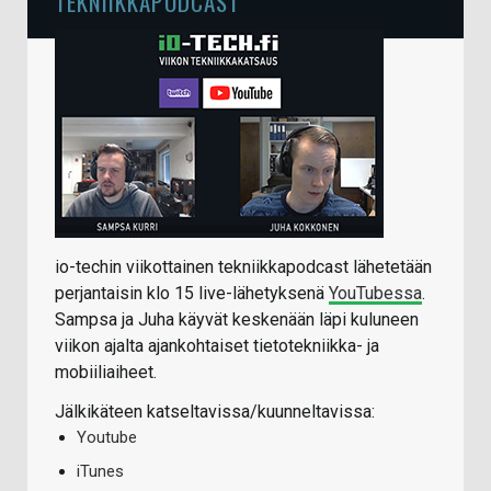
TEKNIIKKAPODCAST
io-techin viikottainen tekniikkapodcast lähetetään
perjantaisin klo 15 live-lähetyksenä
YouTubessa
.
Sampsa ja Juha käyvät keskenään läpi kuluneen
viikon ajalta ajankohtaiset tietotekniikka- ja
mobiiliaiheet.
Jälkikäteen katseltavissa/kuunneltavissa:
Youtube
iTunes