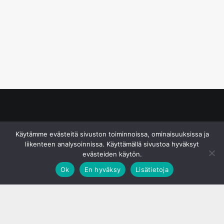
© S&J Media Oy
Käytämme evästeitä sivuston toiminnoissa, ominaisuuksissa ja
liikenteen analysoinnissa. Käyttämällä sivustoa hyväksyt
evästeiden käytön.
Ok
En hyväksy
Lisätietoja
;