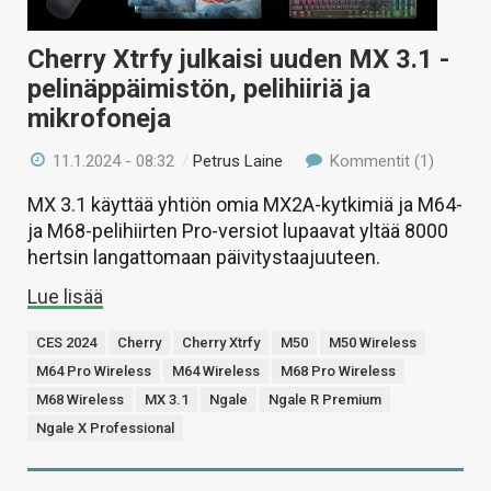
Cherry Xtrfy julkaisi uuden MX 3.1 -
pelinäppäimistön, pelihiiriä ja
mikrofoneja
11.1.2024 - 08:32
/
Petrus Laine
Kommentit (1)
MX 3.1 käyttää yhtiön omia MX2A-kytkimiä ja M64-
ja M68-pelihiirten Pro-versiot lupaavat yltää 8000
hertsin langattomaan päivitystaajuuteen.
Lue lisää
CES 2024
Cherry
Cherry Xtrfy
M50
M50 Wireless
M64 Pro Wireless
M64 Wireless
M68 Pro Wireless
M68 Wireless
MX 3.1
Ngale
Ngale R Premium
Ngale X Professional