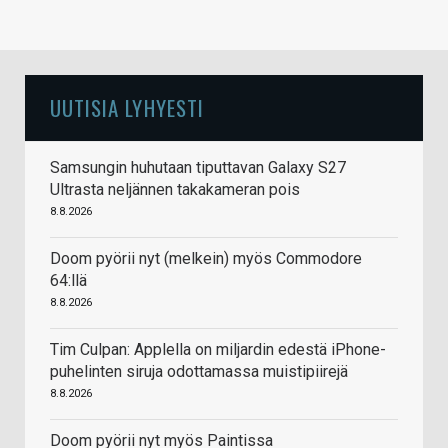
UUTISIA LYHYESTI
Samsungin huhutaan tiputtavan Galaxy S27
Ultrasta neljännen takakameran pois
8.8.2026
Doom pyörii nyt (melkein) myös Commodore
64:llä
8.8.2026
Tim Culpan: Applella on miljardin edestä iPhone-
puhelinten siruja odottamassa muistipiirejä
8.8.2026
Doom pyörii nyt myös Paintissa