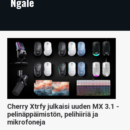
Ngale
ARTIKKELIT
VIDEOT
TECHBBS
TIETOA
HINTA.FI
KAUPPA
VAIHDA TEEMA
Cherry Xtrfy julkaisi uuden MX 3.1 -
HAKU
pelinäppäimistön, pelihiiriä ja
mikrofoneja