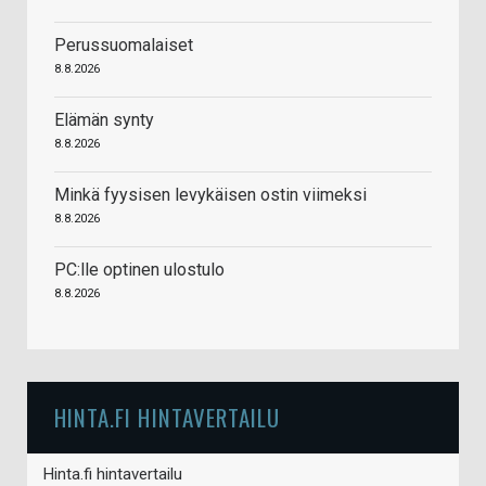
Perussuomalaiset
8.8.2026
Elämän synty
8.8.2026
Minkä fyysisen levykäisen ostin viimeksi
8.8.2026
PC:lle optinen ulostulo
8.8.2026
HINTA.FI HINTAVERTAILU
Hinta.fi hintavertailu