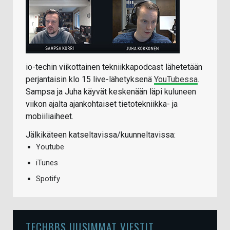
io-techin viikottainen tekniikkapodcast lähetetään
perjantaisin klo 15 live-lähetyksenä
YouTubessa
.
Sampsa ja Juha käyvät keskenään läpi kuluneen
viikon ajalta ajankohtaiset tietotekniikka- ja
mobiiliaiheet.
Jälkikäteen katseltavissa/kuunneltavissa:
Youtube
iTunes
Spotify
TECHBBS UUSIMMAT VIESTIT