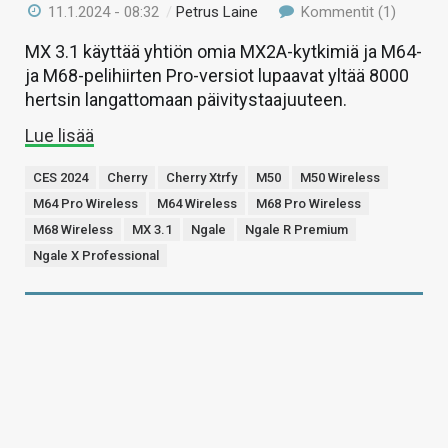
11.1.2024 - 08:32
/
Petrus Laine
Kommentit (1)
MX 3.1 käyttää yhtiön omia MX2A-kytkimiä ja M64-
ja M68-pelihiirten Pro-versiot lupaavat yltää 8000
hertsin langattomaan päivitystaajuuteen.
Lue lisää
CES 2024
Cherry
Cherry Xtrfy
M50
M50 Wireless
M64 Pro Wireless
M64 Wireless
M68 Pro Wireless
M68 Wireless
MX 3.1
Ngale
Ngale R Premium
Ngale X Professional