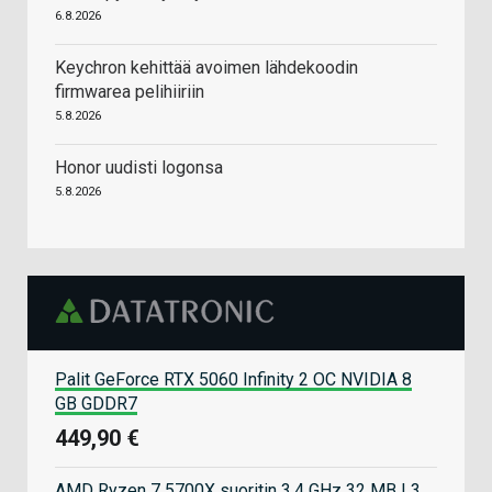
6.8.2026
Keychron kehittää avoimen lähdekoodin
firmwarea pelihiiriin
5.8.2026
Honor uudisti logonsa
5.8.2026
Palit GeForce RTX 5060 Infinity 2 OC NVIDIA 8
GB GDDR7
449,90 €
AMD Ryzen 7 5700X suoritin 3,4 GHz 32 MB L3