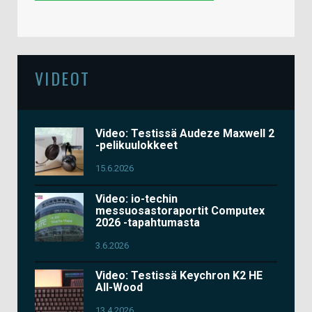
VIDEOT
Video: Testissä Audeze Maxwell 2
-pelikuulokkeet
15.6.2026
Video: io-techin
messuosastoraportit Computex
2026 -tapahtumasta
3.6.2026
Video: Testissä Keychron K2 HE
All-Wood
13.4.2026