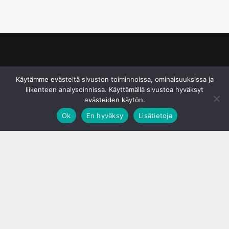
© S&J Media Oy
Käytämme evästeitä sivuston toiminnoissa, ominaisuuksissa ja
liikenteen analysoinnissa. Käyttämällä sivustoa hyväksyt
evästeiden käytön.
Ok
En hyväksy
Lisätietoja
;