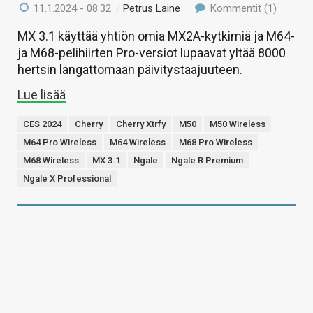
11.1.2024 - 08:32
/
Petrus Laine
Kommentit (1)
MX 3.1 käyttää yhtiön omia MX2A-kytkimiä ja M64-
ja M68-pelihiirten Pro-versiot lupaavat yltää 8000
hertsin langattomaan päivitystaajuuteen.
Lue lisää
CES 2024
Cherry
Cherry Xtrfy
M50
M50 Wireless
M64 Pro Wireless
M64 Wireless
M68 Pro Wireless
M68 Wireless
MX 3.1
Ngale
Ngale R Premium
Ngale X Professional