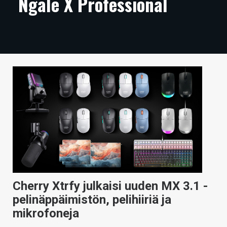
Ngale X Professional
ARTIKKELIT
VIDEOT
TECHBBS
TIETOA
HINTA.FI
KAUPPA
VAIHDA TEEMA
Cherry Xtrfy julkaisi uuden MX 3.1 -
HAKU
pelinäppäimistön, pelihiiriä ja
mikrofoneja