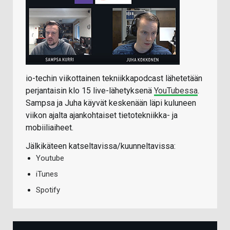
io-techin viikottainen tekniikkapodcast lähetetään
perjantaisin klo 15 live-lähetyksenä
YouTubessa
.
Sampsa ja Juha käyvät keskenään läpi kuluneen
viikon ajalta ajankohtaiset tietotekniikka- ja
mobiiliaiheet.
Jälkikäteen katseltavissa/kuunneltavissa:
Youtube
iTunes
Spotify