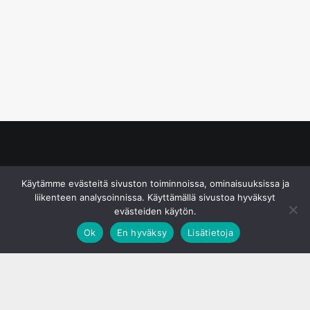
© S&J Media Oy
Käytämme evästeitä sivuston toiminnoissa, ominaisuuksissa ja
liikenteen analysoinnissa. Käyttämällä sivustoa hyväksyt
evästeiden käytön.
Ok
En hyväksy
Lisätietoja
;