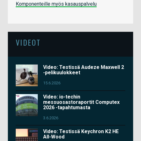
Komponenteille myös kasauspalvelu
VIDEOT
Video: Testissä Audeze Maxwell 2
-pelikuulokkeet
15.6.2026
Video: io-techin
messuosastoraportit Computex
2026 -tapahtumasta
3.6.2026
Video: Testissä Keychron K2 HE
All-Wood