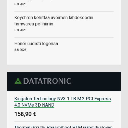
6.8.2026
Keychron kehittää avoimen lähdekoodin
firmwarea pelihiiriin
5.8.2026
Honor uudisti logonsa
5.8.2026
Kingston Technology NV3 1 TB M.2 PCI Express
4.0 NVMe 3D NAND
158,90 €
Thermal Grizzly PhaseSheet PTM jäähdytyslevyn