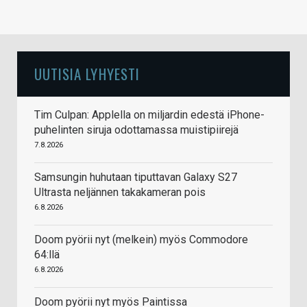
UUTISIA LYHYESTI
Tim Culpan: Applella on miljardin edestä iPhone-
puhelinten siruja odottamassa muistipiirejä
7.8.2026
Samsungin huhutaan tiputtavan Galaxy S27
Ultrasta neljännen takakameran pois
6.8.2026
Doom pyörii nyt (melkein) myös Commodore
64:llä
6.8.2026
Doom pyörii nyt myös Paintissa