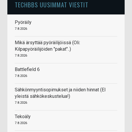
TECHBBS UUSIMMAT VIESTIT
Pyöräily
7.8.2026
Mikä ärsyttää pyöräilijöissä (Oli:
Kilpapyöräilijöiden "pakat"..)
7.8.2026
Battlefield 6
7.8.2026
Sähkönmyyntisopimukset ja niiden hinnat (EI
yleistä sähkökeskustelua!)
7.8.2026
Tekoäly
7.8.2026