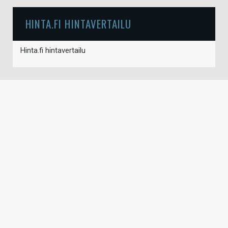
HINTA.FI HINTAVERTAILU
Hinta.fi hintavertailu