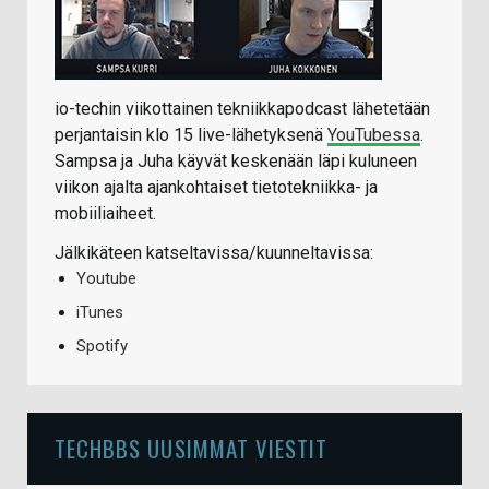
io-techin viikottainen tekniikkapodcast lähetetään
perjantaisin klo 15 live-lähetyksenä
YouTubessa
.
Sampsa ja Juha käyvät keskenään läpi kuluneen
viikon ajalta ajankohtaiset tietotekniikka- ja
mobiiliaiheet.
Jälkikäteen katseltavissa/kuunneltavissa:
Youtube
iTunes
Spotify
TECHBBS UUSIMMAT VIESTIT