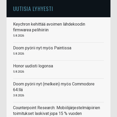
UUTISIA LYHYESTI
Keychron kehittää avoimen lähdekoodin
firmwarea pelihiiriin
5.8.2026
Doom pyörii nyt myös Paintissa
5.8.2026
Honor uudisti logonsa
5.8.2026
Doom pyörii nyt (melkein) myös Commodore
64:llä
3.8.2026
Counterpoint Research: Mobiilijärjestelmäpiirien
toimitukset laskivat jopa 15 % vuoden