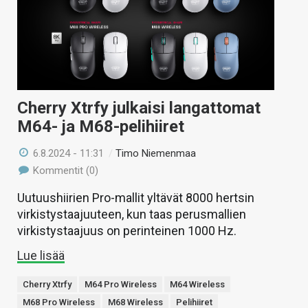
KAUPPA
VAIHDA TEEMA
Cherry Xtrfy julkaisi langattomat
HAKU
M64- ja M68-pelihiiret
6.8.2024 - 11:31
/
Timo Niemenmaa
Kommentit (0)
Uutuushiirien Pro-mallit yltävät 8000 hertsin
virkistystaajuuteen, kun taas perusmallien
virkistystaajuus on perinteinen 1000 Hz.
Lue lisää
Cherry Xtrfy
M64 Pro Wireless
M64 Wireless
M68 Pro Wireless
M68 Wireless
Pelihiiret