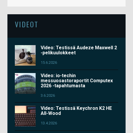
VIDEOT
Video: Testissä Audeze Maxwell 2
-pelikuulokkeet
15.6.2026
Video: io-techin
messuosastoraportit Computex
2026 -tapahtumasta
3.6.2026
Video: Testissä Keychron K2 HE
All-Wood
13.4.2026