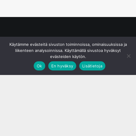
© S&J Media Oy
Käytämme evästeitä sivuston toiminnoissa, ominaisuuksissa ja
liikenteen analysoinnissa. Käyttämällä sivustoa hyväksyt
evästeiden käytön.
Ok
En hyväksy
Lisätietoja
;