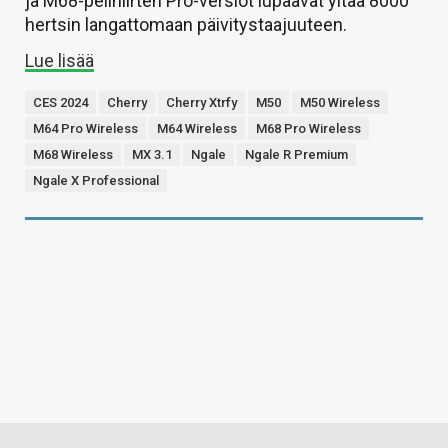
ja M68-pelihiirten Pro-versiot lupaavat yltää 8000
hertsin langattomaan päivitystaajuuteen.
Lue lisää
CES 2024
Cherry
Cherry Xtrfy
M50
M50 Wireless
M64 Pro Wireless
M64 Wireless
M68 Pro Wireless
M68 Wireless
MX 3.1
Ngale
Ngale R Premium
Ngale X Professional