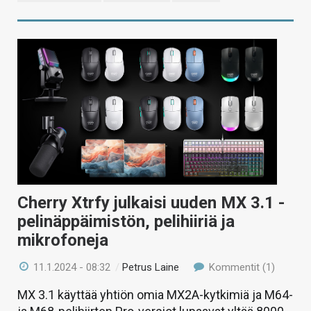
Cherry Xtrfy julkaisi uuden MX 3.1 -
pelinäppäimistön, pelihiiriä ja
mikrofoneja
11.1.2024 - 08:32
/
Petrus Laine
Kommentit (1)
MX 3.1 käyttää yhtiön omia MX2A-kytkimiä ja M64-