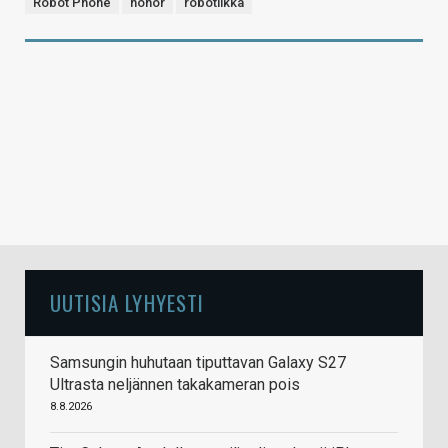
Robot Phone
honor
robotiikka
UUTISIA LYHYESTI
Samsungin huhutaan tiputtavan Galaxy S27
Ultrasta neljännen takakameran pois
8.8.2026