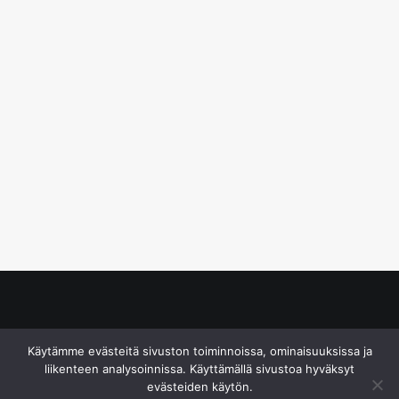
© S&J Media Oy
Käytämme evästeitä sivuston toiminnoissa, ominaisuuksissa ja
liikenteen analysoinnissa. Käyttämällä sivustoa hyväksyt
evästeiden käytön.