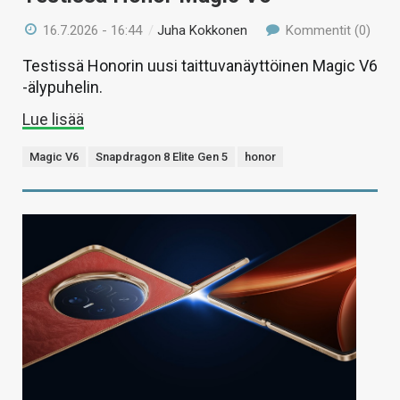
16.7.2026 - 16:44
/
Juha Kokkonen
Kommentit (0)
Testissä Honorin uusi taittuvanäyttöinen Magic V6
-älypuhelin.
Lue lisää
Magic V6
Snapdragon 8 Elite Gen 5
honor