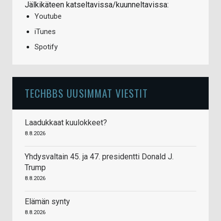
Jälkikäteen katseltavissa/kuunneltavissa:
Youtube
iTunes
Spotify
TECHBBS UUSIMMAT VIESTIT
Laadukkaat kuulokkeet?
8.8.2026
Yhdysvaltain 45. ja 47. presidentti Donald J.
Trump
8.8.2026
Elämän synty
8.8.2026