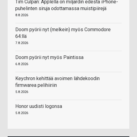
Tim Culpan: Applella on miljardin edestä iPhone-
puhelinten siruja odottamassa muistipiirejä
8.8.2026
Doom pyörii nyt (melkein) myös Commodore
64:llä
7.8.2026
Doom pyörii nyt myös Paintissa
6.8.2026
Keychron kehittää avoimen lähdekoodin
firmwarea pelihiiriin
5.8.2026
Honor uudisti logonsa
5.8.2026