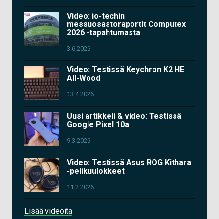
Video: io-techin
messuosastoraportit Computex
2026 -tapahtumasta
3.6.2026
Video: Testissä Keychron K2 HE
All-Wood
13.4.2026
Uusi artikkeli & video: Testissä
Google Pixel 10a
9.3.2026
Video: Testissä Asus ROG Kithara
-pelikuulokkeet
11.2.2026
Lisää videoita