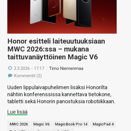
Honor esitteli laiteuutuuksiaan
MWC 2026:ssa – mukana
taittuvanäyttöinen Magic V6
2.3.2026 - 17:17
/
Timo Niemenmaa
Kommentit (2)
Uuden lippulaivapuhelimen lisäksi Honorilta
nähtiin konferenssissa kannettava tietokone,
tabletti sekä Honorin panostuksia robotiikkaan.
Lue lisää
MWC 2026
Magic V6
MagicBook Pro 14
MagicPad 4