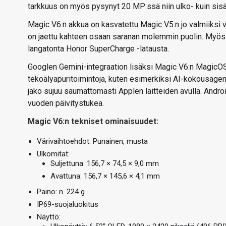
tarkkuus on myös pysynyt 20 MP:ssä niin ulko- kuin sis
Magic V6:n akkua on kasvatettu Magic V5:n jo valmiiksi v
on jaettu kahteen osaan saranan molemmin puolin. Myös l
langatonta Honor SuperCharge -latausta.
Googlen Gemini-integraation lisäksi Magic V6:n MagicOS
tekoälyapuritoimintoja, kuten esimerkiksi AI-kokousagent
jako sujuu saumattomasti Applen laitteiden avulla. Androi
vuoden päivitystukea.
Magic V6:n tekniset ominaisuudet:
Värivaihtoehdot: Punainen, musta
Ulkomitat:
Suljettuna: 156,7 × 74,5 × 9,0 mm
Avattuna: 156,7 × 145,6 × 4,1 mm
Paino: n. 224 g
IP69-suojaluokitus
Näyttö: