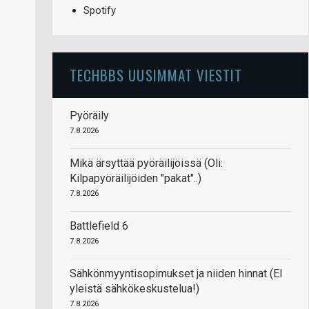
Spotify
TECHBBS UUSIMMAT VIESTIT
Pyöräily
7.8.2026
Mikä ärsyttää pyöräilijöissä (Oli:
Kilpapyöräilijöiden "pakat"..)
7.8.2026
Battlefield 6
7.8.2026
Sähkönmyyntisopimukset ja niiden hinnat (EI
yleistä sähkökeskustelua!)
7.8.2026