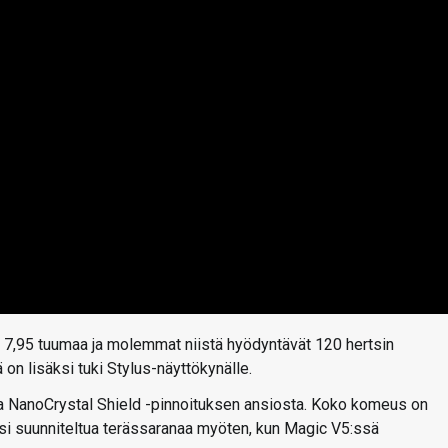
tö 7,95 tuumaa ja molemmat niistä hyödyntävät 120 hertsin
n lisäksi tuki Stylus-näyttökynälle.
a NanoCrystal Shield -pinnoituksen ansiosta. Koko komeus on
ksi suunniteltua terässaranaa myöten, kun Magic V5:ssä