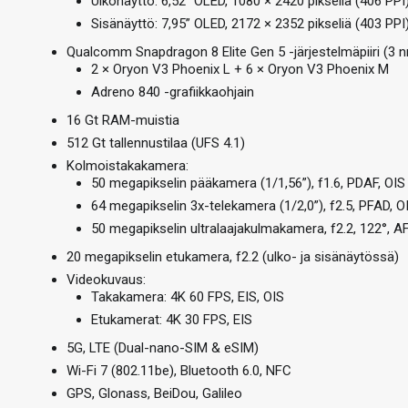
Ulkonäyttö: 6,52” OLED, 1080 × 2420 pikseliä (406 PPI
Sisänäyttö: 7,95” OLED, 2172 × 2352 pikseliä (403 PPI
Qualcomm Snapdragon 8 Elite Gen 5 -järjestelmäpiiri (3 
2 × Oryon V3 Phoenix L + 6 × Oryon V3 Phoenix M
Adreno 840 -grafiikkaohjain
16 Gt RAM-muistia
512 Gt tallennustilaa (UFS 4.1)
Kolmoistakakamera:
50 megapikselin pääkamera (1/1,56”), f1.6, PDAF, OIS
64 megapikselin 3x-telekamera (1/2,0”), f2.5, PFAD, O
50 megapikselin ultralaajakulmakamera, f2.2, 122°, A
20 megapikselin etukamera, f2.2 (ulko- ja sisänäytössä)
Videokuvaus:
Takakamera: 4K 60 FPS, EIS, OIS
Etukamerat: 4K 30 FPS, EIS
5G, LTE (Dual-nano-SIM & eSIM)
Wi-Fi 7 (802.11be), Bluetooth 6.0, NFC
GPS, Glonass, BeiDou, Galileo