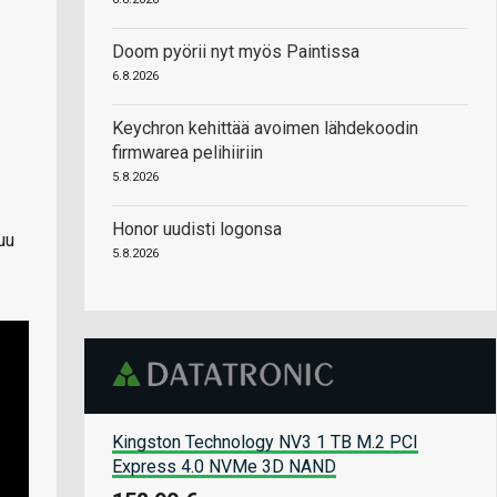
Doom pyörii nyt myös Paintissa
6.8.2026
Keychron kehittää avoimen lähdekoodin
firmwarea pelihiiriin
5.8.2026
Honor uudisti logonsa
uu
5.8.2026
Kingston Technology NV3 1 TB M.2 PCI
Express 4.0 NVMe 3D NAND