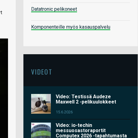
Datatronic pelikoneet
yt
Komponenteille myös kasauspalvelu
VIDEOT
Video: Testissä Audeze
Maxwell 2 -pelikuulokkeet
15.6.2026
Video: io-techin
messuosastoraportit
Computex 2026 -tapahtumasta