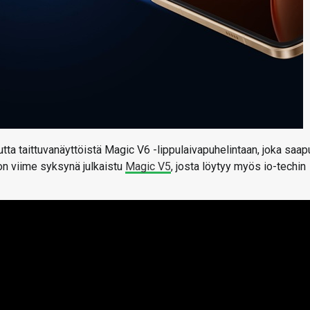
ta taittuvanäyttöistä Magic V6 -lippulaivapuhelintaan, joka saap
on viime syksynä julkaistu
Magic V5
, josta löytyy myös io-techin