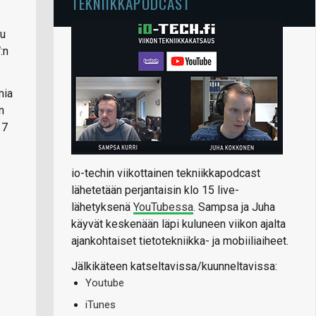
TEKNIIKKAPODCAST
ku
:n
mia
n
 7
io-techin viikottainen tekniikkapodcast
lähetetään perjantaisin klo 15 live-
lähetyksenä
YouTubessa
. Sampsa ja Juha
käyvät keskenään läpi kuluneen viikon ajalta
ajankohtaiset tietotekniikka- ja mobiiliaiheet.
Jälkikäteen katseltavissa/kuunneltavissa:
Youtube
iTunes