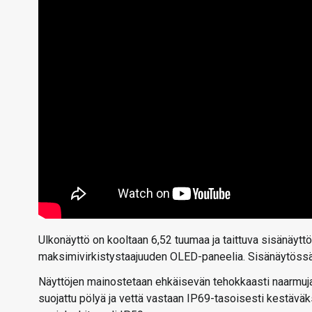
Ulkonäyttö on kooltaan 6,52 tuumaa ja taittuva sisänäyt
maksimivirkistystaajuuden OLED-paneelia. Sisänäytössä o
Näyttöjen mainostetaan ehkäisevän tehokkaasti naarmuj
suojattu pölyä ja vettä vastaan IP69-tasoisesti kestävä