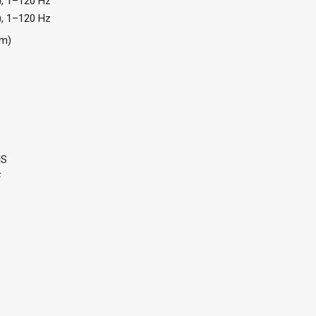
), 1–120 Hz
), 1–120 Hz
nm)
IS
F