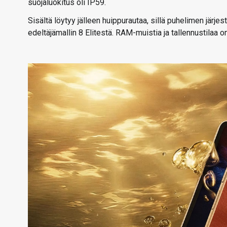
suojaluokitus oli IP59.
Sisältä löytyy jälleen huippurautaa, sillä puhelimen järje
edeltäjämallin 8 Elitestä. RAM-muistia ja tallennustilaa 