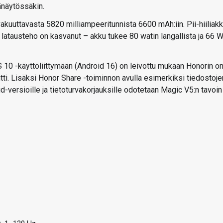
änäytössäkin.
akuuttavasta 5820 milliampeeritunnista 6600 mAh:iin. Pii-hiiliak
atausteho on kasvanut – akku tukee 80 watin langallista ja 66 W
 10 -käyttöliittymään (Android 16) on leivottu mukaan Honorin o
ti. Lisäksi Honor Share -toiminnon avulla esimerkiksi tiedostoje
d-versioille ja tietoturvakorjauksille odotetaan Magic V5:n tavoin