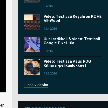
3.6.2026
Video: Testissä Keychron K2 HE
All-Wood
13.4.2026
Uusi artikkeli & video: Testissä
Google Pixel 10a
9.3.2026
Video: Testissä Asus ROG
Kithara -pelikuulokkeet
11.2.2026
Lisää videoita
den