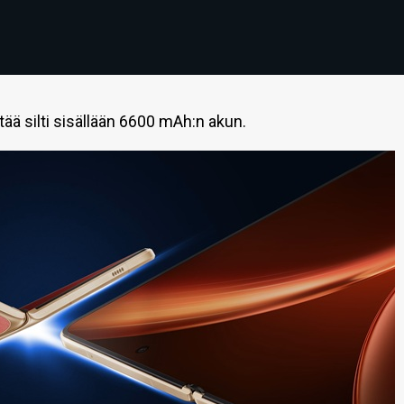
ää silti sisällään 6600 mAh:n akun.