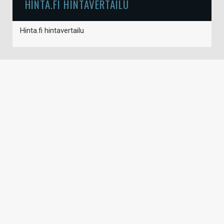
HINTA.FI HINTAVERTAILU
Hinta.fi hintavertailu