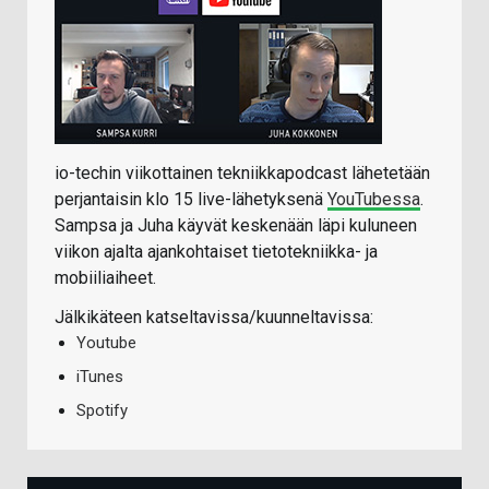
io-techin viikottainen tekniikkapodcast lähetetään
perjantaisin klo 15 live-lähetyksenä
YouTubessa
.
Sampsa ja Juha käyvät keskenään läpi kuluneen
viikon ajalta ajankohtaiset tietotekniikka- ja
mobiiliaiheet.
Jälkikäteen katseltavissa/kuunneltavissa:
Youtube
iTunes
Spotify