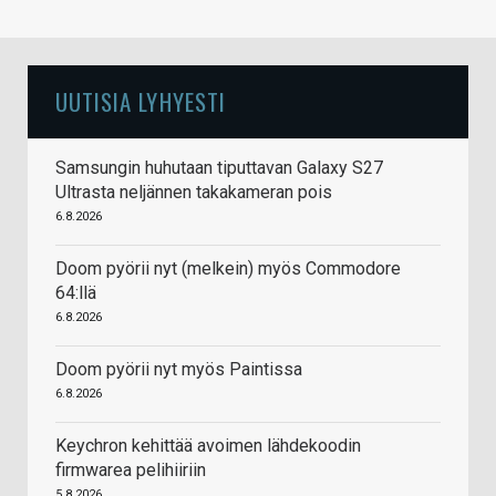
UUTISIA LYHYESTI
Samsungin huhutaan tiputtavan Galaxy S27
Ultrasta neljännen takakameran pois
6.8.2026
Doom pyörii nyt (melkein) myös Commodore
64:llä
6.8.2026
Doom pyörii nyt myös Paintissa
6.8.2026
Keychron kehittää avoimen lähdekoodin
firmwarea pelihiiriin
5.8.2026