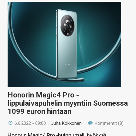
Honorin Magic4 Pro -
lippulaivapuhelin myyntiin Suomessa
1099 euron hintaan
6.6.2022 - 09:00
/
Juha Kokkonen
Kommentit (8)
Honorin Magic4 Pro -huippumalli hyökkää