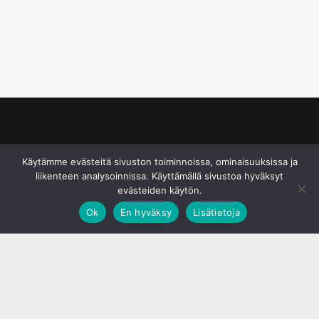
© S&J Media Oy
Käytämme evästeitä sivuston toiminnoissa, ominaisuuksissa ja
liikenteen analysoinnissa. Käyttämällä sivustoa hyväksyt
evästeiden käytön.
Ok
En hyväksy
Lisätietoja
;