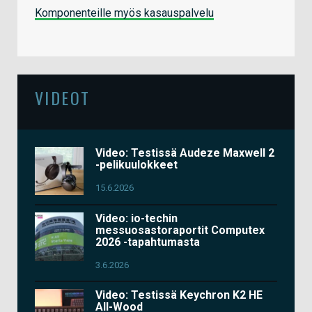
Komponenteille myös kasauspalvelu
VIDEOT
Video: Testissä Audeze Maxwell 2
-pelikuulokkeet
15.6.2026
Video: io-techin
messuosastoraportit Computex
2026 -tapahtumasta
3.6.2026
Video: Testissä Keychron K2 HE
All-Wood