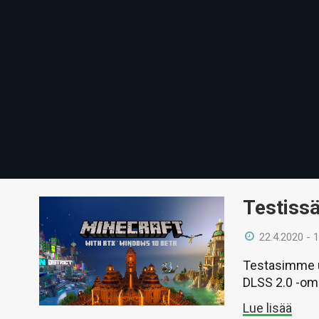
Testissä
22.4.2020 - 
Testasimme u
DLSS 2.0 -omi
Lue lisää