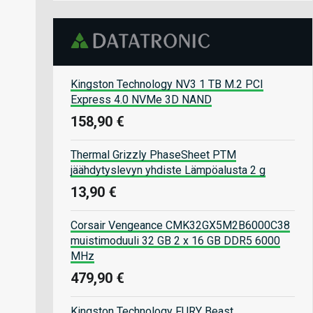
Kingston Technology NV3 1 TB M.2 PCI
Express 4.0 NVMe 3D NAND
158,90 €
Thermal Grizzly PhaseSheet PTM
jäähdytyslevyn yhdiste Lämpöalusta 2 g
13,90 €
Corsair Vengeance CMK32GX5M2B6000C38
muistimoduuli 32 GB 2 x 16 GB DDR5 6000
MHz
479,90 €
Kingston Technology FURY Beast