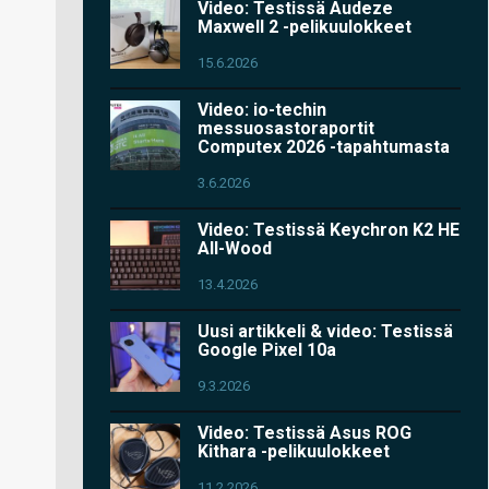
Video: Testissä Audeze
Maxwell 2 -pelikuulokkeet
15.6.2026
Video: io-techin
messuosastoraportit
Computex 2026 -tapahtumasta
3.6.2026
Video: Testissä Keychron K2 HE
All-Wood
13.4.2026
Uusi artikkeli & video: Testissä
Google Pixel 10a
9.3.2026
Video: Testissä Asus ROG
Kithara -pelikuulokkeet
11.2.2026