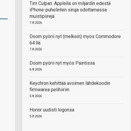
Tim Culpan: Applella on miljardin edestä
iPhone-puhelinten siruja odottamassa
muistipiirejä
7.8.2026
Doom pyörii nyt (melkein) myös Commodore
64:llä
7.8.2026
Doom pyörii nyt myös Paintissa
6.8.2026
Keychron kehittää avoimen lähdekoodin
firmwarea pelihiiriin
5.8.2026
Honor uudisti logonsa
5.8.2026