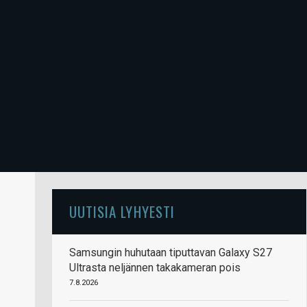
UUTISIA LYHYESTI
Samsungin huhutaan tiputtavan Galaxy S27
Ultrasta neljännen takakameran pois
7.8.2026