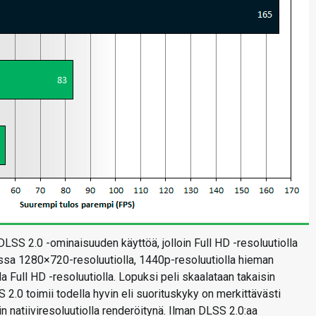
LSS 2.0 -ominaisuuden käyttöä, jolloin Full HD -resoluutiolla
ssa 1280×720-resoluutiolla, 1440p-resoluutiolla hieman
 Full HD -resoluutiolla. Lopuksi peli skaalataan takaisin
 2.0 toimii todella hyvin eli suorituskyky on merkittävästi
 natiiviresoluutiolla renderöitynä. Ilman DLSS 2.0:aa