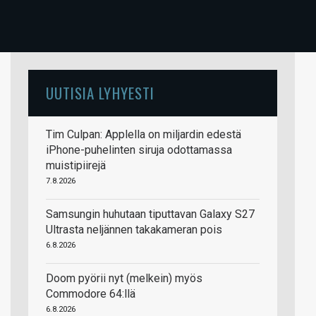
UUTISIA LYHYESTI
Tim Culpan: Applella on miljardin edestä
iPhone-puhelinten siruja odottamassa
muistipiirejä
7.8.2026
Samsungin huhutaan tiputtavan Galaxy S27
Ultrasta neljännen takakameran pois
6.8.2026
Doom pyörii nyt (melkein) myös
Commodore 64:llä
6.8.2026