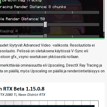
uudet löytyvät Advanced Video -valikosta. Resoluutiota ei
resoluutio. Pelissä on oletuksena käytössä V-Sync eli
dostoon gfx_vsync-asetuksen ykkösestä nollaan.
rkittävää ominaisuutta eli Upscaling, DirectX Ray Tracing ja
a on päällä, myös Upscaling on päällä ja renderöintietäisyys on