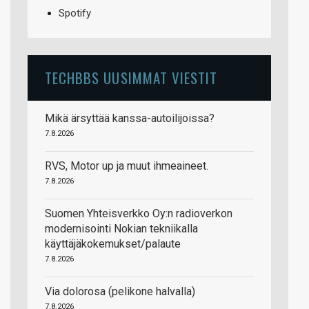
Spotify
TECHBBS UUSIMMAT VIESTIT
Mikä ärsyttää kanssa-autoilijoissa?
7.8.2026
RVS, Motor up ja muut ihmeaineet.
7.8.2026
Suomen Yhteisverkko Oy:n radioverkon
modernisointi Nokian tekniikalla
käyttäjäkokemukset/palaute
7.8.2026
Via dolorosa (pelikone halvalla)
7.8.2026