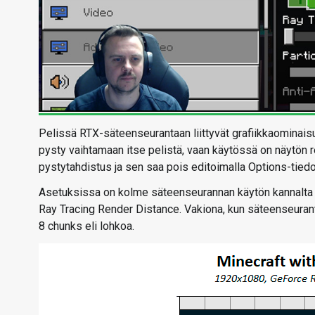
Pelissä RTX-säteenseurantaan liittyvät grafiikkaominais
pysty vaihtamaan itse pelistä, vaan käytössä on näytön 
pystytahdistus ja sen saa pois editoimalla Options-tie
Asetuksissa on kolme säteenseurannan käytön kannalta me
Ray Tracing Render Distance. Vakiona, kun säteenseurant
8 chunks eli lohkoa.