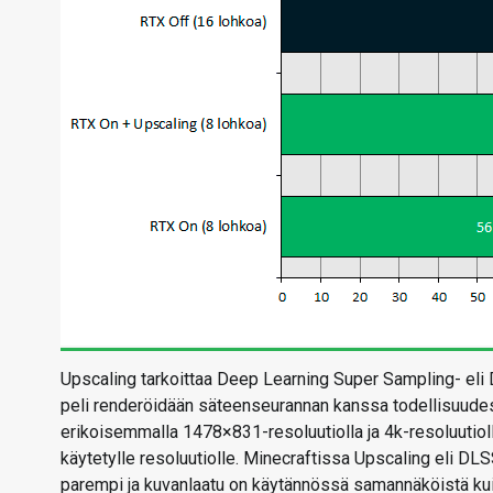
Upscaling tarkoittaa Deep Learning Super Sampling- eli D
peli renderöidään säteenseurannan kanssa todellisuude
erikoisemmalla 1478×831-resoluutiolla ja 4k-resoluutiolla
käytetylle resoluutiolle. Minecraftissa Upscaling eli DLSS
parempi ja kuvanlaatu on käytännössä samannäköistä kuin