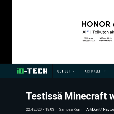
UUTISET
ARTIKKELIT
Testissä Minecraft 
22.4.2020 - 18:03
Sampsa Kurri
Artikkelit
/
Näytö