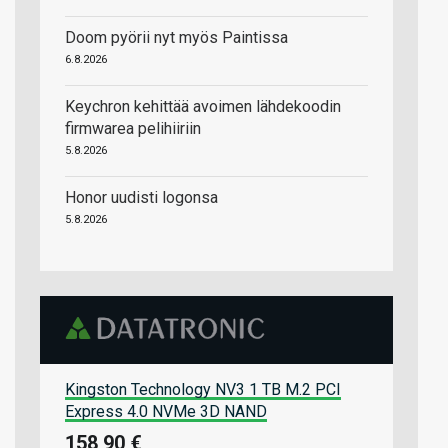
Doom pyörii nyt myös Paintissa
6.8.2026
Keychron kehittää avoimen lähdekoodin
firmwarea pelihiiriin
5.8.2026
Honor uudisti logonsa
5.8.2026
Kingston Technology NV3 1 TB M.2 PCI
Express 4.0 NVMe 3D NAND
158,90 €