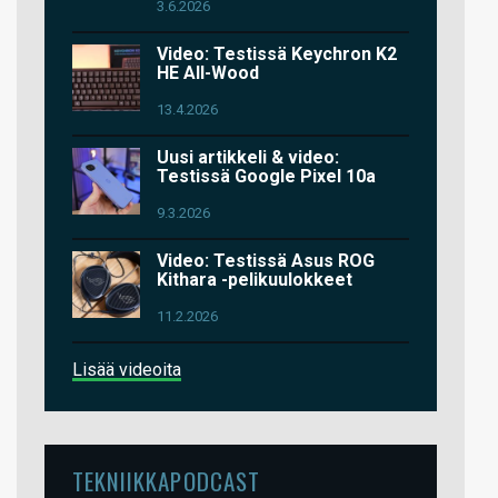
3.6.2026
Video: Testissä Keychron K2
HE All-Wood
13.4.2026
Uusi artikkeli & video:
Testissä Google Pixel 10a
9.3.2026
Video: Testissä Asus ROG
Kithara -pelikuulokkeet
11.2.2026
Lisää videoita
TEKNIIKKAPODCAST