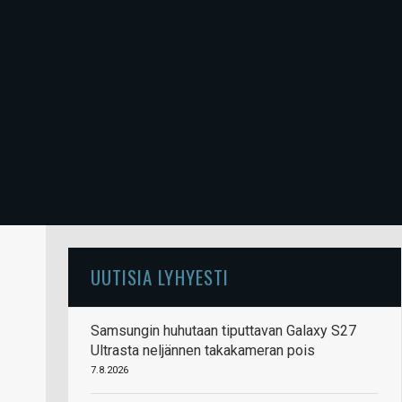
UUTISIA LYHYESTI
Samsungin huhutaan tiputtavan Galaxy S27
Ultrasta neljännen takakameran pois
7.8.2026