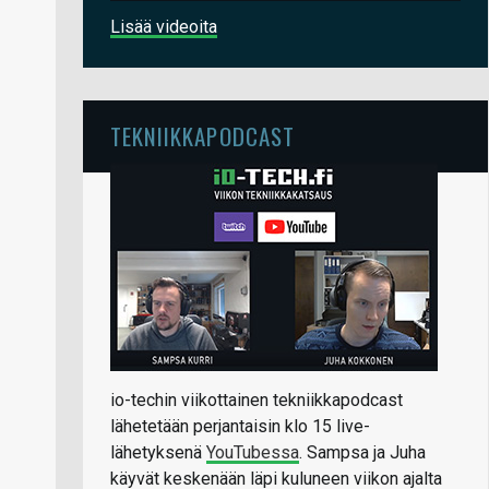
Lisää videoita
TEKNIIKKAPODCAST
io-techin viikottainen tekniikkapodcast
lähetetään perjantaisin klo 15 live-
lähetyksenä
YouTubessa
. Sampsa ja Juha
käyvät keskenään läpi kuluneen viikon ajalta