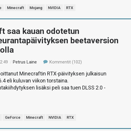
e
Minecraft
Mojang
NVIDIA
RTX
ft saa kauan odotetun
eurantapäivityksen beetaversion
kolla
22:49
/
Petrus Laine
Kommentit (102)
oittanut Minecraftin RTX-päivityksen julkaisun
4 eli kuluvan viikon torstaina.
akiihdytyksen lisäksi peli saa tuen DLSS 2.0 -
GeForce
Minecraft
NVIDIA
RTX