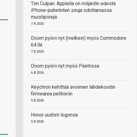
Tim Culpan: Applella on miljardin edestä
iPhone-puhelinten siruja odottamassa
muistipiirejä
7.8.2026
Doom pyörii nyt (melkein) myös Commodore
64:llä
7.8.2026
Doom pyörii nyt myös Paintissa
6.8.2026
Keychron kehittää avoimen lähdekoodin
firmwarea pelihiiriin
5.8.2026
Honor uudisti logonsa
5.8.2026