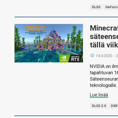
DLSS
GeForc
Minecra
säteens
tällä vii
14.4.2020 - 
NVIDIA on ilm
tapahtuvan 16.
Säteenseurant
teknologialle.
Lue lisää
DLSS 2.0
DXR