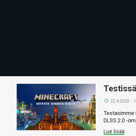
Testissä
22.4.2020 - 
Testasimme u
DLSS 2.0 -omi
Lue lisää