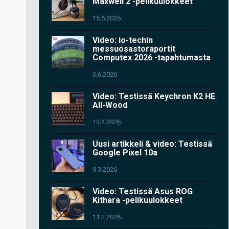
Maxwell 2 -pelikuulokkeet
15.6.2026
Video: io-techin
messuosastoraportit
Computex 2026 -tapahtumasta
3.6.2026
Video: Testissä Keychron K2 HE
All-Wood
13.4.2026
Uusi artikkeli & video: Testissä
Google Pixel 10a
9.3.2026
Video: Testissä Asus ROG
Kithara -pelikuulokkeet
11.2.2026