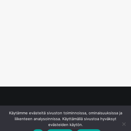
© S&J Media Oy
Käytämme evästeitä sivuston toiminnoissa, ominaisuuksissa ja
liikenteen analysoinnissa. Käyttämällä sivustoa hyväksyt
evästeiden käytön.