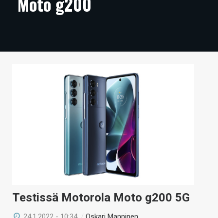
Moto g200
ARTIKKELIT
VIDEOT
TECHBBS
TIETOA
HINTA.FI
KAUPPA
VAIHDA TEEMA
HAKU
Testissä Motorola Moto g200 5G
24.1.2022 - 10:34
/
Oskari Manninen