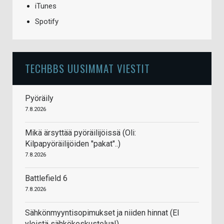
iTunes
Spotify
TECHBBS UUSIMMAT VIESTIT
Pyöräily
7.8.2026
Mikä ärsyttää pyöräilijöissä (Oli:
Kilpapyöräilijöiden "pakat"..)
7.8.2026
Battlefield 6
7.8.2026
Sähkönmyyntisopimukset ja niiden hinnat (EI
yleistä sähkökeskustelua!)