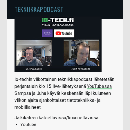
TEKNIIKKAPODCAST
io-techin viikottainen tekniikkapodcast lähetetään
perjantaisin klo 15 live-lähetyksenä
YouTubessa
.
Sampsa ja Juha käyvät keskenään läpi kuluneen
viikon ajalta ajankohtaiset tietotekniikka- ja
mobiiliaiheet.
Jälkikäteen katseltavissa/kuunneltavissa:
Youtube