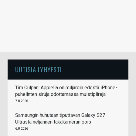
UUTISIA LYHYESTI
Tim Culpan: Applella on miljardin edestä iPhone-
puhelinten siruja odottamassa muistipiirejä
7.8.2026
Samsungin huhutaan tiputtavan Galaxy S27
Ultrasta neljännen takakameran pois
6.8.2026