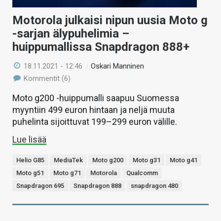
Motorola julkaisi nipun uusia Moto g
-sarjan älypuhelimia –
huippumallissa Snapdragon 888+
18.11.2021 - 12:46
/
Oskari Manninen
Kommentit (6)
Moto g200 -huippumalli saapuu Suomessa
myyntiin 499 euron hintaan ja neljä muuta
puhelinta sijoittuvat 199–299 euron välille.
Lue lisää
Helio G85
MediaTek
Moto g200
Moto g31
Moto g41
Moto g51
Moto g71
Motorola
Qualcomm
Snapdragon 695
Snapdragon 888
snapdragon 480