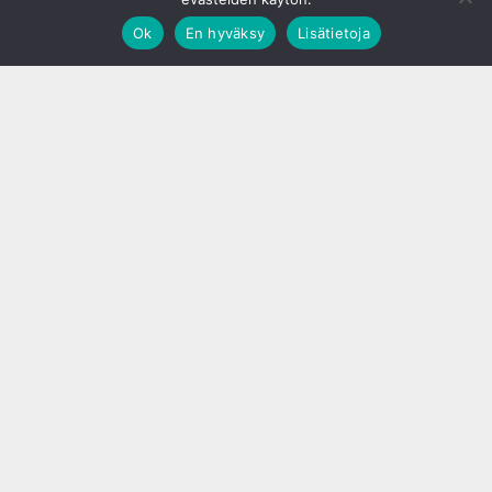
Ok
En hyväksy
Lisätietoja
;