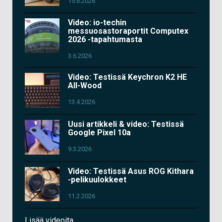
15.6.2026
Video: io-techin
messuosastoraportit Computex
2026 -tapahtumasta
3.6.2026
Video: Testissä Keychron K2 HE
All-Wood
13.4.2026
Uusi artikkeli & video: Testissä
Google Pixel 10a
9.3.2026
Video: Testissä Asus ROG Kithara
-pelikuulokkeet
11.2.2026
Lisää videoita