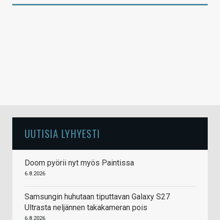
UUTISIA LYHYESTI
Doom pyörii nyt myös Paintissa
6.8.2026
Samsungin huhutaan tiputtavan Galaxy S27
Ultrasta neljännen takakameran pois
6.8.2026