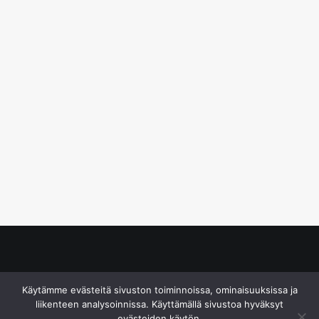
© S&J Media Oy
Käytämme evästeitä sivuston toiminnoissa, ominaisuuksissa ja
liikenteen analysoinnissa. Käyttämällä sivustoa hyväksyt
evästeiden käytön.