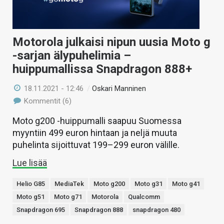
Motorola julkaisi nipun uusia Moto g
-sarjan älypuhelimia –
huippumallissa Snapdragon 888+
18.11.2021 - 12:46
/
Oskari Manninen
Kommentit (6)
Moto g200 -huippumalli saapuu Suomessa
myyntiin 499 euron hintaan ja neljä muuta
puhelinta sijoittuvat 199–299 euron välille.
Lue lisää
Helio G85
MediaTek
Moto g200
Moto g31
Moto g41
Moto g51
Moto g71
Motorola
Qualcomm
Snapdragon 695
Snapdragon 888
snapdragon 480