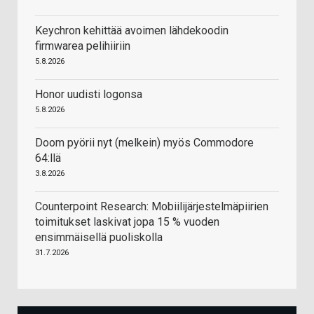
Keychron kehittää avoimen lähdekoodin
firmwarea pelihiiriin
5.8.2026
Honor uudisti logonsa
5.8.2026
Doom pyörii nyt (melkein) myös Commodore
64:llä
3.8.2026
Counterpoint Research: Mobiilijärjestelmäpiirien
toimitukset laskivat jopa 15 % vuoden
ensimmäisellä puoliskolla
31.7.2026