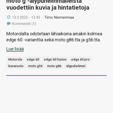
moto g -älypuhelinmalleista
vuodettiin kuvia ja hintatietoja
13.3.2025 - 13:43
/
Timo Niemenmaa
Kommentit (1)
Motorolalta odotetaan lähiaikoina ainakin kolmea
edge 60 -varianttia sekä moto g86:tta ja g56:tta.
Lue lisää
Motorola
edge 60
edge 60 fusion
edge 60 pro
kuvavuoto
moto g56
moto g86
älypuhelimet