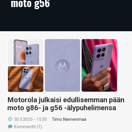
moto g56
ARTIKKELIT
VIDEOT
TECHBBS
TIETOA
HINTA.FI
KAUPPA
VAIHDA TEEMA
Motorola julkaisi edullisemman pään
moto g86- ja g56 -älypuhelimensa
HAKU
30.5.2025 - 15:30
/
Timo Niemenmaa
Kommentit (1)