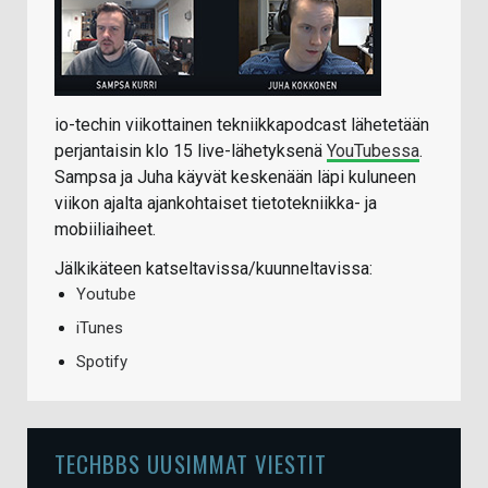
io-techin viikottainen tekniikkapodcast lähetetään
perjantaisin klo 15 live-lähetyksenä
YouTubessa
.
Sampsa ja Juha käyvät keskenään läpi kuluneen
viikon ajalta ajankohtaiset tietotekniikka- ja
mobiiliaiheet.
Jälkikäteen katseltavissa/kuunneltavissa:
Youtube
iTunes
Spotify
TECHBBS UUSIMMAT VIESTIT