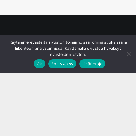
© S&J Media Oy
Käytämme evästeitä sivuston toiminnoissa, ominaisuuksissa ja
liikenteen analysoinnissa. Käyttämällä sivustoa hyväksyt
evästeiden käytön.
Ok
En hyväksy
Lisätietoja
;