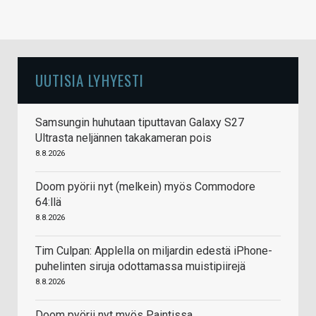
UUTISIA LYHYESTI
Samsungin huhutaan tiputtavan Galaxy S27
Ultrasta neljännen takakameran pois
8.8.2026
Doom pyörii nyt (melkein) myös Commodore
64:llä
8.8.2026
Tim Culpan: Applella on miljardin edestä iPhone-
puhelinten siruja odottamassa muistipiirejä
8.8.2026
Doom pyörii nyt myös Paintissa