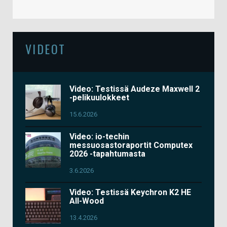
VIDEOT
Video: Testissä Audeze Maxwell 2
-pelikuulokkeet
15.6.2026
Video: io-techin
messuosastoraportit Computex
2026 -tapahtumasta
3.6.2026
Video: Testissä Keychron K2 HE
All-Wood
13.4.2026