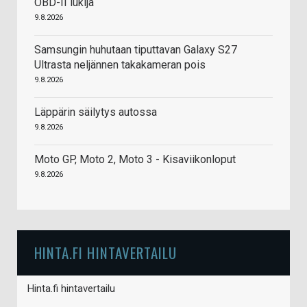
OBD-II lukija
9.8.2026
Samsungin huhutaan tiputtavan Galaxy S27
Ultrasta neljännen takakameran pois
9.8.2026
Läppärin säilytys autossa
9.8.2026
Moto GP, Moto 2, Moto 3 - Kisaviikonloput
9.8.2026
HINTA.FI HINTAVERTAILU
Hinta.fi hintavertailu