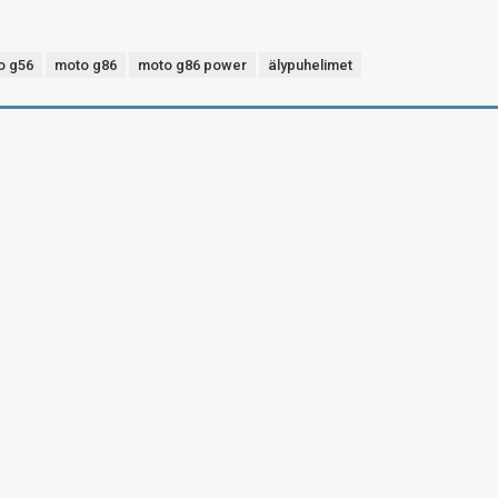
o g56
moto g86
moto g86 power
älypuhelimet