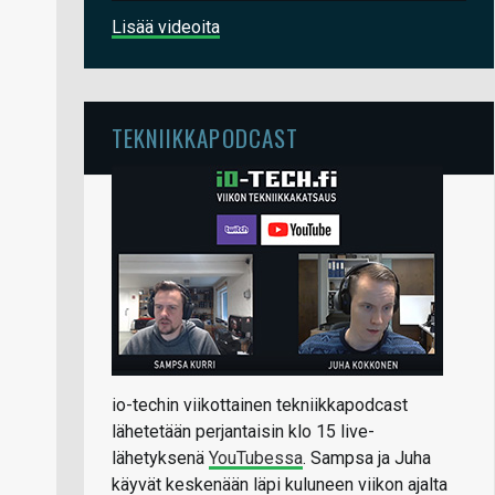
Lisää videoita
TEKNIIKKAPODCAST
io-techin viikottainen tekniikkapodcast
lähetetään perjantaisin klo 15 live-
lähetyksenä
YouTubessa
. Sampsa ja Juha
käyvät keskenään läpi kuluneen viikon ajalta