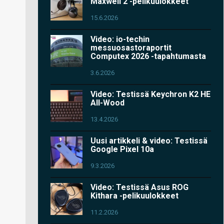
Maxwell 2 -pelikuulokkeet
15.6.2026
Video: io-techin
messuosastoraportit
Computex 2026 -tapahtumasta
3.6.2026
Video: Testissä Keychron K2 HE
All-Wood
13.4.2026
Uusi artikkeli & video: Testissä
Google Pixel 10a
9.3.2026
Video: Testissä Asus ROG
Kithara -pelikuulokkeet
11.2.2026