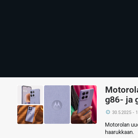
Motorol
g86- ja
30.5.2025 - 
Motorolan uud
haarukkaan.