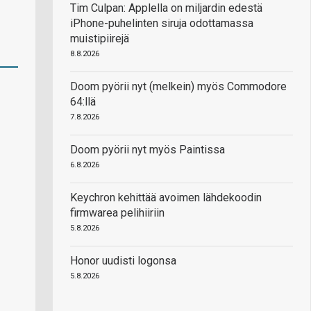
Tim Culpan: Applella on miljardin edestä
iPhone-puhelinten siruja odottamassa
muistipiirejä
8.8.2026
Doom pyörii nyt (melkein) myös Commodore
64:llä
7.8.2026
Doom pyörii nyt myös Paintissa
6.8.2026
Keychron kehittää avoimen lähdekoodin
firmwarea pelihiiriin
5.8.2026
Honor uudisti logonsa
5.8.2026