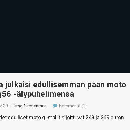
a julkaisi edullisemman pään moto
 g56 -älypuhelimensa
15:30
/
Timo Niemenmaa
Kommentit (1)
et edulliset moto g -mallit sijoittuvat 249 ja 369 euron