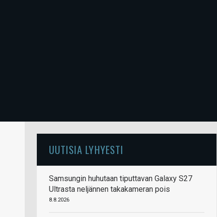
UUTISIA LYHYESTI
Samsungin huhutaan tiputtavan Galaxy S27
Ultrasta neljännen takakameran pois
8.8.2026