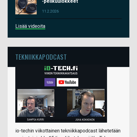
-pelikuulokkeet
11.2.2026
Lisää videoita
TEKNIIKKAPODCAST
io-techin viikottainen tekniikkapodcast lähetetään