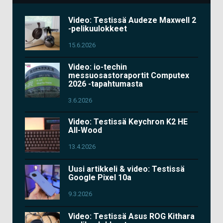
Video: Testissä Audeze Maxwell 2
-pelikuulokkeet
15.6.2026
Video: io-techin
messuosastoraportit Computex
2026 -tapahtumasta
3.6.2026
Video: Testissä Keychron K2 HE
All-Wood
13.4.2026
Uusi artikkeli & video: Testissä
Google Pixel 10a
9.3.2026
Video: Testissä Asus ROG Kithara