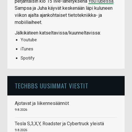
perjantaisin klo 15 live-lähetyksenä
YouTubessa
.
Sampsa ja Juha käyvät keskenään läpi kuluneen
viikon ajalta ajankohtaiset tietotekniikka- ja
mobiiliaiheet.
Jälkikäteen katseltavissa/kuunneltavissa:
Youtube
iTunes
Spotify
TECHBBS UUSIMMAT VIESTIT
Ajotavat ja liikennesäännöt
9.8.2026
Tesla S,3,X,Y, Roadster ja Cybertruck yleistä
9.8.2026