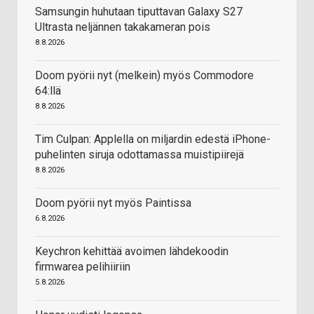
Samsungin huhutaan tiputtavan Galaxy S27
Ultrasta neljännen takakameran pois
8.8.2026
Doom pyörii nyt (melkein) myös Commodore
64:llä
8.8.2026
Tim Culpan: Applella on miljardin edestä iPhone-
puhelinten siruja odottamassa muistipiirejä
8.8.2026
Doom pyörii nyt myös Paintissa
6.8.2026
Keychron kehittää avoimen lähdekoodin
firmwarea pelihiiriin
5.8.2026