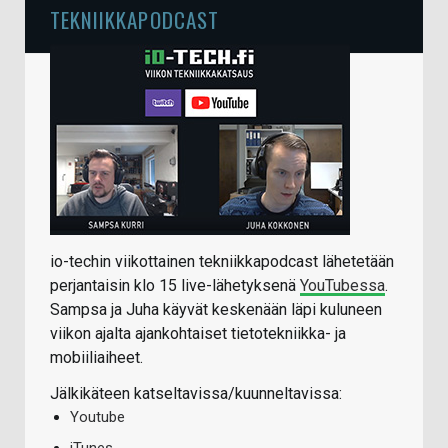
TEKNIIKKAPODCAST
io-techin viikottainen tekniikkapodcast lähetetään
perjantaisin klo 15 live-lähetyksenä
YouTubessa
.
Sampsa ja Juha käyvät keskenään läpi kuluneen
viikon ajalta ajankohtaiset tietotekniikka- ja
mobiiliaiheet.
Jälkikäteen katseltavissa/kuunneltavissa:
Youtube