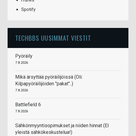
iTunes
Spotify
TECHBBS UUSIMMAT VIESTIT
Pyöräily
7.8.2026
Mikä ärsyttää pyöräilijöissä (Oli:
Kilpapyöräilijöiden "pakat"..)
7.8.2026
Battlefield 6
7.8.2026
Sähkönmyyntisopimukset ja niiden hinnat (EI
yleistä sähkökeskustelua!)