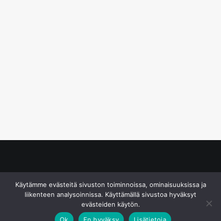
© S&J Media Oy
Käytämme evästeitä sivuston toiminnoissa, ominaisuuksissa ja
liikenteen analysoinnissa. Käyttämällä sivustoa hyväksyt
evästeiden käytön.
Ok
En hyväksy
Lisätietoja