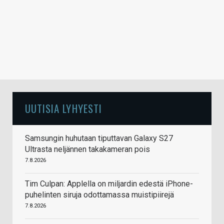
UUTISIA LYHYESTI
Samsungin huhutaan tiputtavan Galaxy S27
Ultrasta neljännen takakameran pois
7.8.2026
Tim Culpan: Applella on miljardin edestä iPhone-
puhelinten siruja odottamassa muistipiirejä
7.8.2026