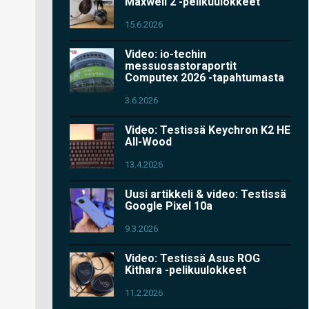
Maxwell 2 -pelikuulokkeet
15.6.2026
Video: io-techin
messuosastoraportit
Computex 2026 -tapahtumasta
3.6.2026
Video: Testissä Keychron K2 HE
All-Wood
13.4.2026
Uusi artikkeli & video: Testissä
Google Pixel 10a
9.3.2026
Video: Testissä Asus ROG
Kithara -pelikuulokkeet
11.2.2026