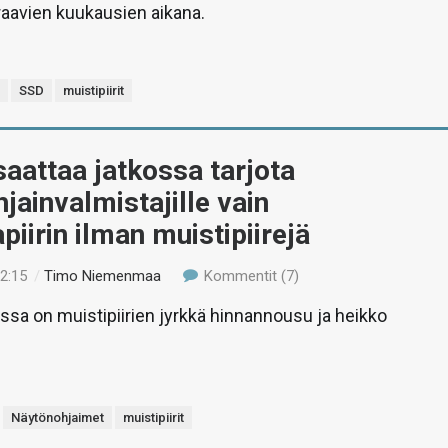
raavien kuukausien aikana.
M
SSD
muistipiirit
aattaa jatkossa tarjota
jainvalmistajille vain
apiirin ilman muistipiirejä
22:15
/
Timo Niemenmaa
Kommentit (7)
assa on muistipiirien jyrkkä hinnannousu ja heikko
Näytönohjaimet
muistipiirit