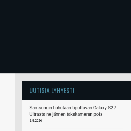
UUTISIA LYHYESTI
Samsungin huhutaan tiputtavan Galaxy S27
Ultrasta neljännen takakameran pois
8.8.2026