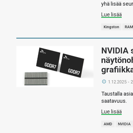
yhä lisää seu
Lue lisää
Kingston
RA
NVIDIA s
näytönoh
grafiikk
1.12.2025 - 
Taustalla asi
saatavuus.
Lue lisää
AMD
NVIDIA