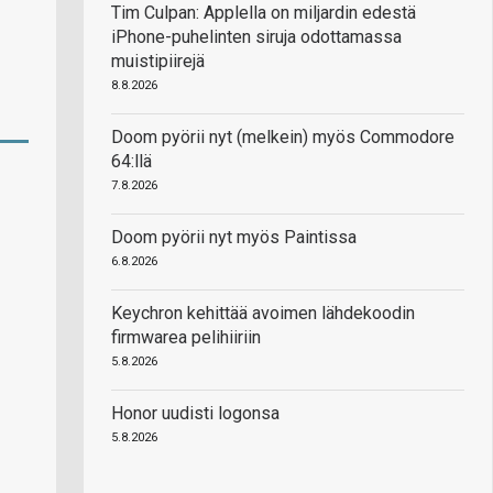
Tim Culpan: Applella on miljardin edestä
iPhone-puhelinten siruja odottamassa
muistipiirejä
8.8.2026
Doom pyörii nyt (melkein) myös Commodore
64:llä
7.8.2026
Doom pyörii nyt myös Paintissa
6.8.2026
Keychron kehittää avoimen lähdekoodin
firmwarea pelihiiriin
5.8.2026
Honor uudisti logonsa
5.8.2026