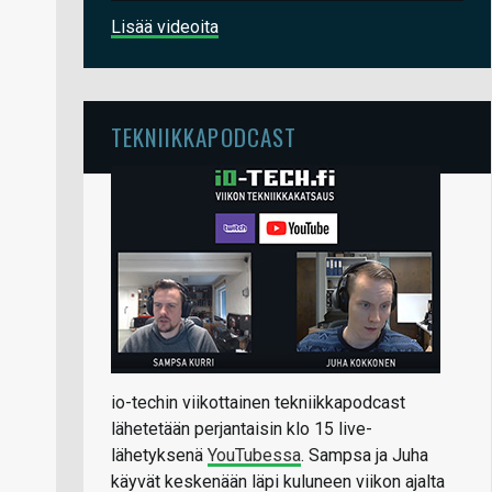
Lisää videoita
TEKNIIKKAPODCAST
io-techin viikottainen tekniikkapodcast
lähetetään perjantaisin klo 15 live-
lähetyksenä
YouTubessa
. Sampsa ja Juha
käyvät keskenään läpi kuluneen viikon ajalta