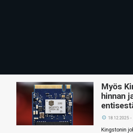
Myös Kin
hinnan 
entisest
18.12.2025 -
Kingstonin j