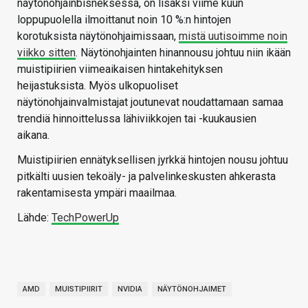
näytönohjainbisneksessä, on lisäksi viime kuun
loppupuolella ilmoittanut noin 10 %:n hintojen
korotuksista näytönohjaimissaan,
mistä uutisoimme noin
viikko sitten
. Näytönohjainten hinannousu johtuu niin ikään
muistipiirien viimeaikaisen hintakehityksen
heijastuksista. Myös ulkopuoliset
näytönohjainvalmistajat joutunevat noudattamaan samaa
trendiä hinnoittelussa lähiviikkojen tai -kuukausien
aikana.
Muistipiirien ennätyksellisen jyrkkä hintojen nousu johtuu
pitkälti uusien tekoäly- ja palvelinkeskusten ahkerasta
rakentamisesta ympäri maailmaa.
Lähde:
TechPowerUp
AMD
MUISTIPIIRIT
NVIDIA
NÄYTÖNOHJAIMET