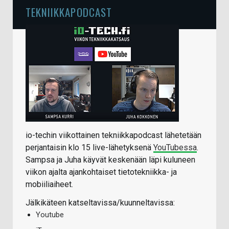
TEKNIIKKAPODCAST
io-techin viikottainen tekniikkapodcast lähetetään
perjantaisin klo 15 live-lähetyksenä
YouTubessa
.
Sampsa ja Juha käyvät keskenään läpi kuluneen
viikon ajalta ajankohtaiset tietotekniikka- ja
mobiiliaiheet.
Jälkikäteen katseltavissa/kuunneltavissa:
Youtube