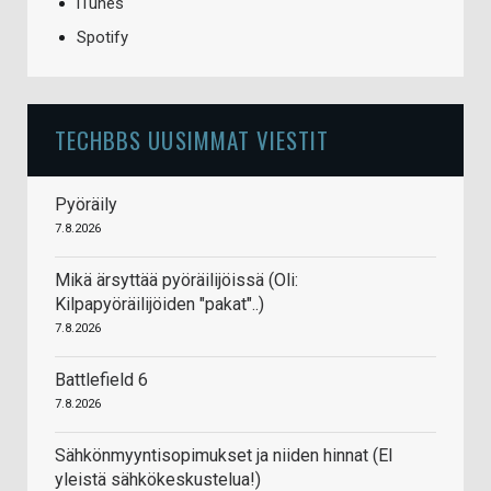
iTunes
Spotify
TECHBBS UUSIMMAT VIESTIT
Pyöräily
7.8.2026
Mikä ärsyttää pyöräilijöissä (Oli:
Kilpapyöräilijöiden "pakat"..)
7.8.2026
Battlefield 6
7.8.2026
Sähkönmyyntisopimukset ja niiden hinnat (EI
yleistä sähkökeskustelua!)