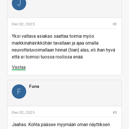
J
Dec 02, 2025
#2
Yksi valtava asiakas saattaa toimia myös
markkinahäirikköhän tavallaan ja ajaa omalla
neuvotteluvoimallaan hinnat (liian) alas, eli ihan hyvä
että ei toimisi tuossa roolissa enää.
Vastaa
Funa
F
Dec 02, 2025
#3
Jaahas. Kohta pääsee myymään oman näyttiksen