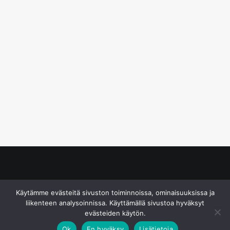
© S&J Media Oy
Käytämme evästeitä sivuston toiminnoissa, ominaisuuksissa ja
liikenteen analysoinnissa. Käyttämällä sivustoa hyväksyt
evästeiden käytön.
Ok
En hyväksy
Lisätietoja