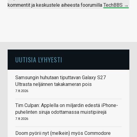
kommentit ja keskustele aiheesta foorumilla
TechBBS →
UUTISIA LYHYESTI
Samsungin huhutaan tiputtavan Galaxy S27
Ultrasta neljännen takakameran pois
7.8.2026
Tim Culpan: Applella on miljardin edestä iPhone-
puhelinten siruja odottamassa muistipiirejä
7.8.2026
Doom pyörii nyt (melkein) myös Commodore