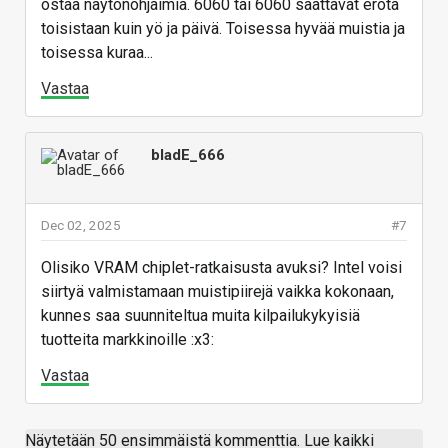
ostaa näytönohjaimia. 6060 tai 6060 saattavat erota
toisistaan kuin yö ja päivä. Toisessa hyvää muistia ja
toisessa kuraa...
Vastaa
bladE_666
Dec 02, 2025
#7
Olisiko VRAM chiplet-ratkaisusta avuksi? Intel voisi
siirtyä valmistamaan muistipiirejä vaikka kokonaan,
kunnes saa suunniteltua muita kilpailukykyisiä
tuotteita markkinoille :x3:
Vastaa
Näytetään 50 ensimmäistä kommenttia. Lue kaikki