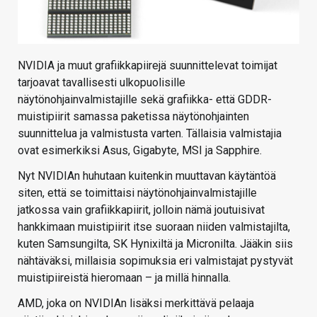
NVIDIA ja muut grafiikkapiirejä suunnittelevat toimijat
tarjoavat tavallisesti ulkopuolisille
näytönohjainvalmistajille sekä grafiikka- että GDDR-
muistipiirit samassa paketissa näytönohjainten
suunnittelua ja valmistusta varten. Tällaisia valmistajia
ovat esimerkiksi Asus, Gigabyte, MSI ja Sapphire.
Nyt NVIDIAn huhutaan kuitenkin muuttavan käytäntöä
siten, että se toimittaisi näytönohjainvalmistajille
jatkossa vain grafiikkapiirit, jolloin nämä joutuisivat
hankkimaan muistipiirit itse suoraan niiden valmistajilta,
kuten Samsungilta, SK Hynixiltä ja Micronilta. Jääkin siis
nähtäväksi, millaisia sopimuksia eri valmistajat pystyvät
muistipiireistä hieromaan – ja millä hinnalla.
AMD, joka on NVIDIAn lisäksi merkittävä pelaaja