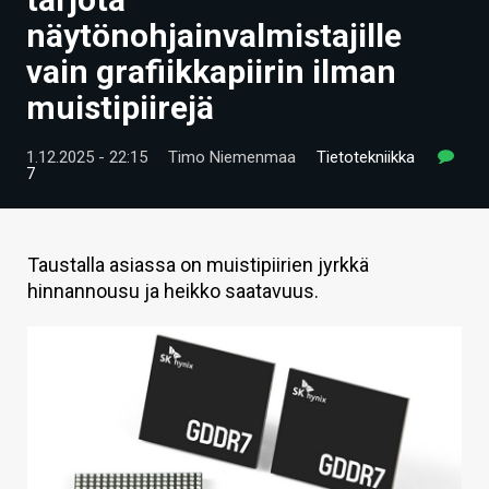
ARTIKKELIT
näytönohjainvalmistajille
vain grafiikkapiirin ilman
VIDEOT
muistipiirejä
TECHBBS
1.12.2025 - 22:15
Timo Niemenmaa
Tietotekniikka
TIETOA
7
HINTA.FI
KAUPPA
Taustalla asiassa on muistipiirien jyrkkä
hinnannousu ja heikko saatavuus.
VAIHDA TEEMA
HAKU