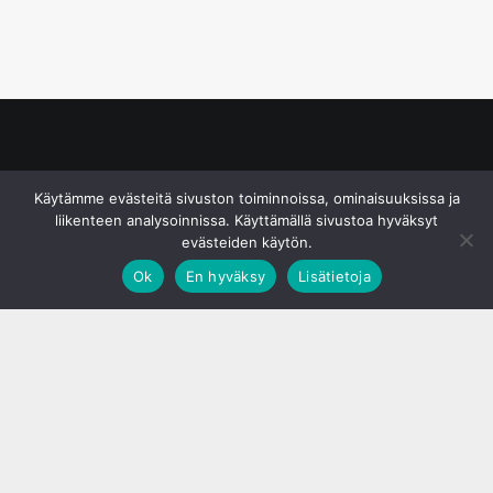
© S&J Media Oy
Käytämme evästeitä sivuston toiminnoissa, ominaisuuksissa ja
liikenteen analysoinnissa. Käyttämällä sivustoa hyväksyt
evästeiden käytön.
Ok
En hyväksy
Lisätietoja
;