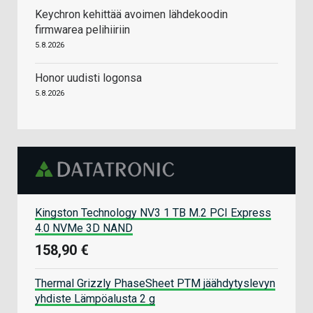
Keychron kehittää avoimen lähdekoodin
firmwarea pelihiiriin
5.8.2026
Honor uudisti logonsa
5.8.2026
Kingston Technology NV3 1 TB M.2 PCI Express
4.0 NVMe 3D NAND
158,90 €
Thermal Grizzly PhaseSheet PTM jäähdytyslevyn
yhdiste Lämpöalusta 2 g