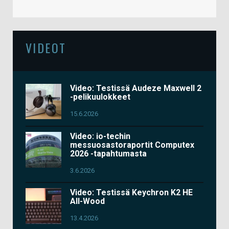
VIDEOT
Video: Testissä Audeze Maxwell 2
-pelikuulokkeet
15.6.2026
Video: io-techin
messuosastoraportit Computex
2026 -tapahtumasta
3.6.2026
Video: Testissä Keychron K2 HE
All-Wood
13.4.2026