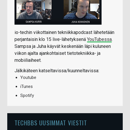
io-techin viikottainen tekniikkapodcast lähetetään
perjantaisin klo 15 live-lähetyksenä
YouTubessa
.
Sampsa ja Juha käyvät keskenään läpi kuluneen
viikon ajalta ajankohtaiset tietotekniikka- ja
mobiiliaiheet.
Jälkikäteen katseltavissa/kuunneltavissa:
Youtube
iTunes
Spotify
TECHBBS UUSIMMAT VIESTIT