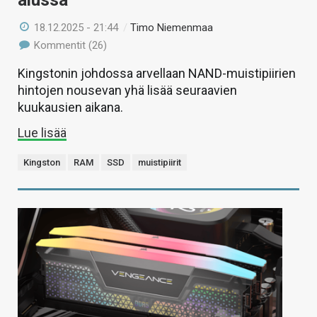
alussa
18.12.2025 - 21:44
/
Timo Niemenmaa
Kommentit (26)
Kingstonin johdossa arvellaan NAND-muistipiirien
hintojen nousevan yhä lisää seuraavien
kuukausien aikana.
Lue lisää
Kingston
RAM
SSD
muistipiirit