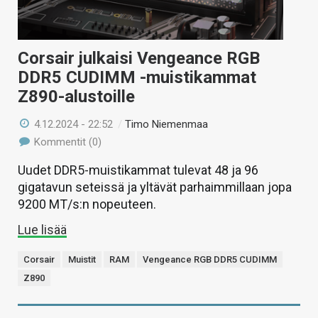
Corsair julkaisi Vengeance RGB
DDR5 CUDIMM -muistikammat
Z890-alustoille
4.12.2024 - 22:52
/
Timo Niemenmaa
Kommentit (0)
Uudet DDR5-muistikammat tulevat 48 ja 96
gigatavun seteissä ja yltävät parhaimmillaan jopa
9200 MT/s:n nopeuteen.
Lue lisää
Corsair
Muistit
RAM
Vengeance RGB DDR5 CUDIMM
Z890