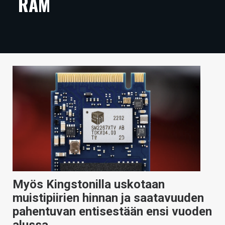
RAM
ARTIKKELIT
VIDEOT
TECHBBS
TIETOA
HINTA.FI
KAUPPA
VAIHDA TEEMA
Myös Kingstonilla uskotaan
HAKU
muistipiirien hinnan ja saatavuuden
pahentuvan entisestään ensi vuoden