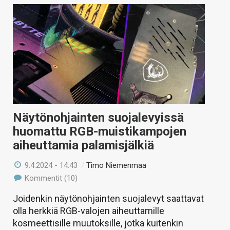
Näytönohjainten suojalevyissä
huomattu RGB-muistikampojen
aiheuttamia palamisjälkiä
9.4.2024 - 14:43
/
Timo Niemenmaa
Kommentit (10)
Joidenkin näytönohjainten suojalevyt saattavat
olla herkkiä RGB-valojen aiheuttamille
kosmeettisille muutoksille, jotka kuitenkin