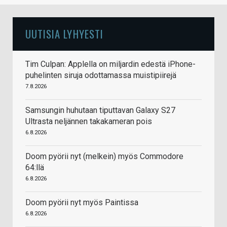
UUTISIA LYHYESTI
Tim Culpan: Applella on miljardin edestä iPhone-
puhelinten siruja odottamassa muistipiirejä
7.8.2026
Samsungin huhutaan tiputtavan Galaxy S27
Ultrasta neljännen takakameran pois
6.8.2026
Doom pyörii nyt (melkein) myös Commodore
64:llä
6.8.2026
Doom pyörii nyt myös Paintissa
6.8.2026