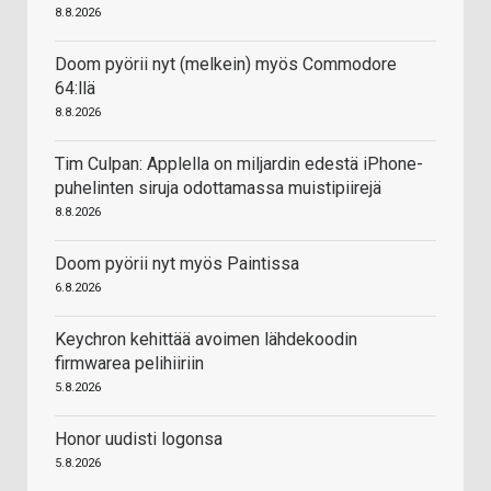
8.8.2026
Doom pyörii nyt (melkein) myös Commodore
64:llä
8.8.2026
Tim Culpan: Applella on miljardin edestä iPhone-
puhelinten siruja odottamassa muistipiirejä
8.8.2026
Doom pyörii nyt myös Paintissa
6.8.2026
Keychron kehittää avoimen lähdekoodin
firmwarea pelihiiriin
5.8.2026
Honor uudisti logonsa
5.8.2026