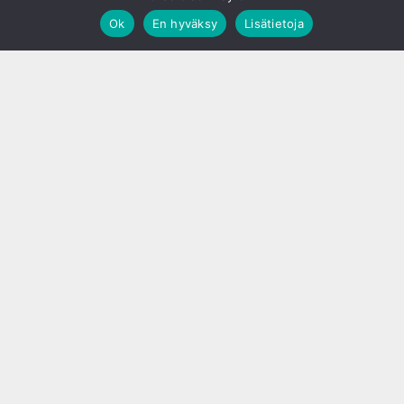
Ok
En hyväksy
Lisätietoja
;