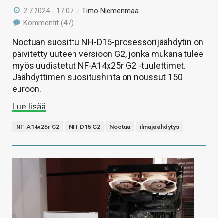
2.7.2024 - 17:07
/
Timo Niemenmaa
Kommentit (47)
Noctuan suosittu NH-D15-prosessorijäähdytin on
päivitetty uuteen versioon G2, jonka mukana tulee
myös uudistetut NF-A14x25r G2 -tuulettimet.
Jäähdyttimen suositushinta on noussut 150
euroon.
Lue lisää
NF-A14x25r G2
NH-D15 G2
Noctua
ilmajäähdytys