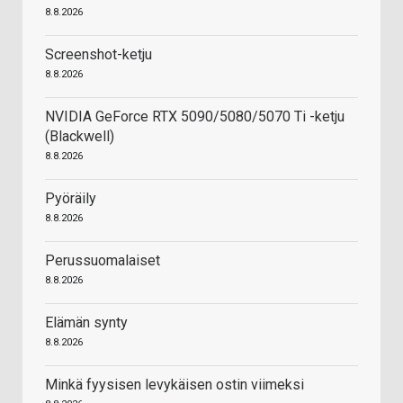
8.8.2026
Screenshot-ketju
8.8.2026
NVIDIA GeForce RTX 5090/5080/5070 Ti -ketju
(Blackwell)
8.8.2026
Pyöräily
8.8.2026
Perussuomalaiset
8.8.2026
Elämän synty
8.8.2026
Minkä fyysisen levykäisen ostin viimeksi