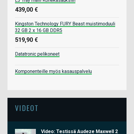
L3 Tray malli Konekasauksiin
439,00 €
Kingston Technology FURY Beast muistimoduuli
32 GB 2 x 16 GB DDR5
519,90 €
Datatronic pelikoneet
Komponenteille myös kasauspalvelu
VIDEOT
Video: Testissä Audeze Maxwell 2