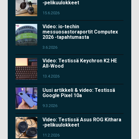
-pelikuulokkeet
15.6.2026
Video: io-techin
messuosastoraportit Computex
2026 -tapahtumasta
3.6.2026
Video: Testissä Keychron K2 HE
All-Wood
13.4.2026
Uusi artikkeli & video: Testissä
Google Pixel 10a
9.3.2026
Video: Testissä Asus ROG Kithara
-pelikuulokkeet
11.2.2026