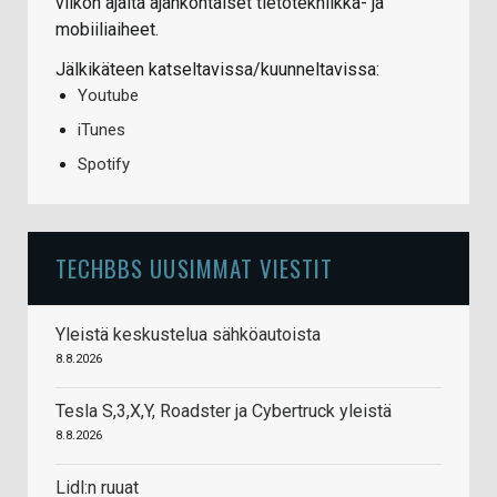
viikon ajalta ajankohtaiset tietotekniikka- ja
mobiiliaiheet.
Jälkikäteen katseltavissa/kuunneltavissa:
Youtube
iTunes
Spotify
TECHBBS UUSIMMAT VIESTIT
Yleistä keskustelua sähköautoista
8.8.2026
Tesla S,3,X,Y, Roadster ja Cybertruck yleistä
8.8.2026
Lidl:n ruuat