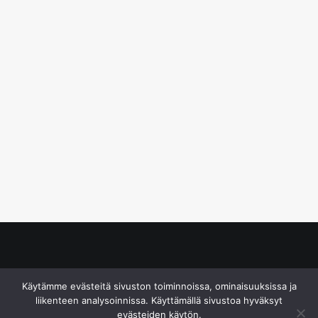
© S&J Media Oy
Käytämme evästeitä sivuston toiminnoissa, ominaisuuksissa ja
liikenteen analysoinnissa. Käyttämällä sivustoa hyväksyt
evästeiden käytön.