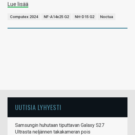
Lue lisää
Computex 2024
NF-A14x25 G2
NH-D15 G2
Noctua
UUTISIA LYHYESTI
Samsungin huhutaan tiputtavan Galaxy S27
Ultrasta neljännen takakameran pois