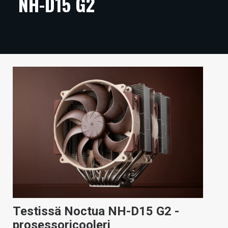
NH-D15 G2
ARTIKKELIT
VIDEOT
TECHBBS
TIETOA
HINTA.FI
KAUPPA
VAIHDA TEEMA
HAKU
Testissä Noctua NH-D15 G2 -
prosessoricooleri