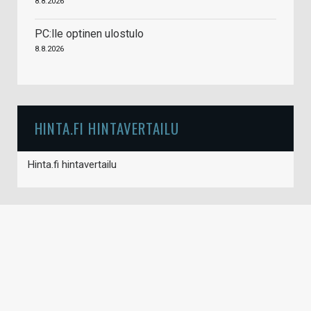
8.8.2026
PC:lle optinen ulostulo
8.8.2026
HINTA.FI HINTAVERTAILU
Hinta.fi hintavertailu