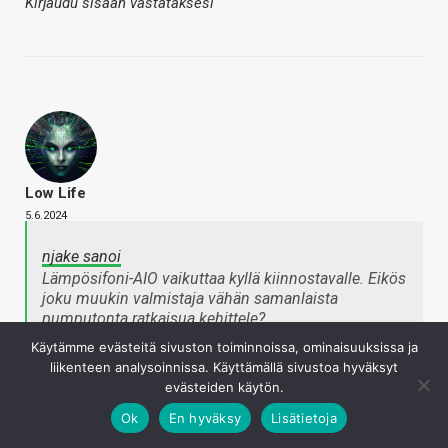
Kirjaudu sisään vastataksesi
Low Life
5.6.2024
njake sanoi
Lämpösifoni-AIO vaikuttaa kyllä kiinnostavalle. Eikös
joku muukin valmistaja vähän samanlaista
pumputonta ratkaisua kehittele?
Napsauta laajentaaksesi…
Käytämme evästeitä sivuston toiminnoissa, ominaisuuksissa ja
liikenteen analysoinnissa. Käyttämällä sivustoa hyväksyt
evästeiden käytön.
der8auer teki tällaisesta prototyypistä videon:
Ok
En hyväksy
Lisätietoja