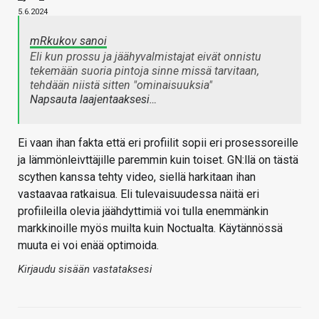
5.6.2024
mRkukov sanoi
Eli kun prossu ja jäähyvalmistajat eivät onnistu
tekemään suoria pintoja sinne missä tarvitaan,
tehdään niistä sitten "ominaisuuksia"
Napsauta laajentaaksesi…
Ei vaan ihan fakta että eri profiilit sopii eri prosessoreille
ja lämmönleivttäjille paremmin kuin toiset. GN:llä on tästä
scythen kanssa tehty video, siellä harkitaan ihan
vastaavaa ratkaisua. Eli tulevaisuudessa näitä eri
profiileilla olevia jäähdyttimiä voi tulla enemmänkin
markkinoille myös muilta kuin Noctualta. Käytännössä
muuta ei voi enää optimoida.
Kirjaudu sisään vastataksesi