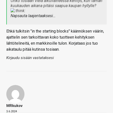
Onko tosiaan vielä alkuvaiheessa kehitys, kun tämän
kuukauden aikana pitäisi saapua kaupan hyllylle?
Napsauta laajentaaksesi…
Ehkä tulkitsin "in the starting blocks" käännöksen väärin,
ajattelin sen tarkoittavan koko tuotteen kehityksen
lähtötelineitä, en markkinoille tulon. Korjataas jos tuo
aikataulu pitää kutinsa tosiaan.
Kirjaudu sisään vastataksesi
MRkukov
5.6.2024