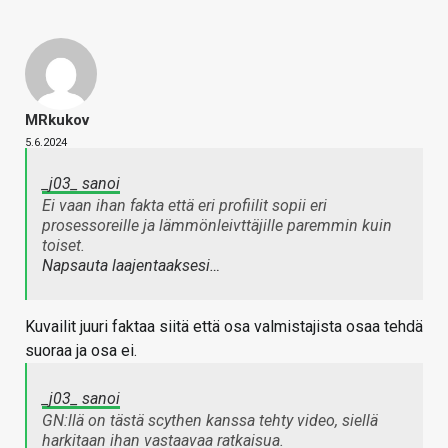
MRkukov
5.6.2024
_j03_ sanoi
Ei vaan ihan fakta että eri profiilit sopii eri
prosessoreille ja lämmönleivttäjille paremmin kuin
toiset.
Napsauta laajentaaksesi…
Kuvailit juuri faktaa siitä että osa valmistajista osaa tehdä
suoraa ja osa ei.
_j03_ sanoi
GN:llä on tästä scythen kanssa tehty video, siellä
harkitaan ihan vastaavaa ratkaisua.