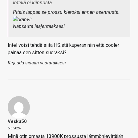
inteliä ei kiinnosta.
Pitäis lappaa se prossu kieroksi ennen asennusta.
Napsauta laajentaaksesi…
Intel voisi tehdä siitä HS:stä kuperan niin että cooler
painaa sen sitten suoraksi?
Kirjaudu sisään vastataksesi
Vesku50
5.6.2024
Minä otin omasta 13900K prossusta lämmönlevittäjän