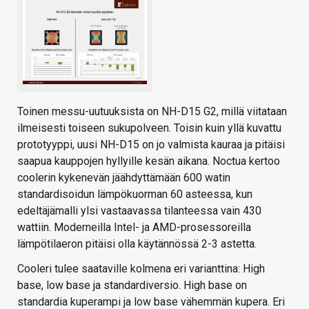
Toinen messu-uutuuksista on NH-D15 G2, millä viitataan
ilmeisesti toiseen sukupolveen. Toisin kuin yllä kuvattu
prototyyppi, uusi NH-D15 on jo valmista kauraa ja pitäisi
saapua kauppojen hyllyille kesän aikana. Noctua kertoo
coolerin kykenevän jäähdyttämään 600 watin
standardisoidun lämpökuorman 60 asteessa, kun
edeltäjämalli ylsi vastaavassa tilanteessa vain 430
wattiin. Moderneilla Intel- ja AMD-prosessoreilla
lämpötilaeron pitäisi olla käytännössä 2-3 astetta.
Cooleri tulee saataville kolmena eri varianttina: High
base, low base ja standardiversio. High base on
standardia kuperampi ja low base vähemmän kupera. Eri