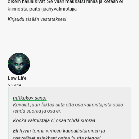
oikein haluaisivat. Se vaan maksaisi rahaa ja ketään ei
kiinnosta, paitsi jäähyvalmistajia.
Kirjaudu sisään vastataksesi
Low Life
5.6.2024
mRkukov sanoi
Kuvailit juuri faktaa siitä että osa valmistajista osaa
tehdä suoraa ja osa ei.
Koska valmistaja ei osaa tehdä suoraa.
Eli hyvin toimii virheen kaupallistaminen ja
tyytyväiset asiakkaat ostaa "uutta hienoa".