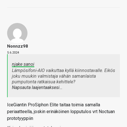
Nonnzz98
5.6.2024
njake sanoi
Lämpösifoni-AIO vaikuttaa kyllä kiinnostavalle. Eikös
joku muukin valmistaja vähän samanlaista
pumputonta ratkaisua kehittele?
Napsauta laajentaaksesi…
IceGiantin ProSiphon Elite taitaa toimia samalla
periaatteella, joskin erinäköinen lopputulos vrt Noctuan
prototyyppiin