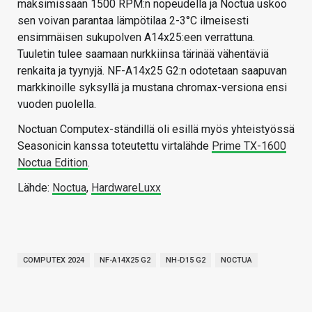
maksimissaan 1500 RPM:n nopeudella ja Noctua uskoo
sen voivan parantaa lämpötilaa 2-3°C ilmeisesti
ensimmäisen sukupolven A14x25:een verrattuna.
Tuuletin tulee saamaan nurkkiinsa tärinää vähentäviä
renkaita ja tyynyjä. NF-A14x25 G2:n odotetaan saapuvan
markkinoille syksyllä ja mustana chromax-versiona ensi
vuoden puolella.
Noctuan Computex-ständillä oli esillä myös yhteistyössä
Seasonicin kanssa toteutettu virtalähde
Prime TX-1600
Noctua Edition
.
Lähde:
Noctua
,
HardwareLuxx
COMPUTEX 2024
NF-A14X25 G2
NH-D15 G2
NOCTUA