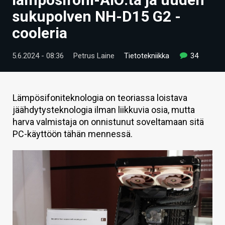
ARTIKKELIT
sukupolven NH-D15 G2 -
cooleria
VIDEOT
TECHBBS
5.6.2024 - 08:36
Petrus Laine
Tietotekniikka
34
TIETOA
HINTA.FI
Lämpösifoniteknologia on teoriassa loistava
jäähdytysteknologia ilman liikkuvia osia, mutta
KAUPPA
harva valmistaja on onnistunut soveltamaan sitä
PC-käyttöön tähän mennessä.
VAIHDA TEEMA
HAKU