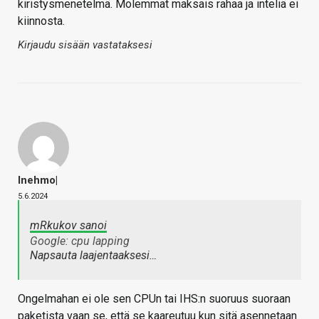
kiristysmenetelmä. Molemmat maksais rahaa ja inteliä ei
kiinnosta.
Kirjaudu sisään vastataksesi
Inehmo|
5.6.2024
mRkukov sanoi
Google: cpu lapping
Napsauta laajentaaksesi…
Ongelmahan ei ole sen CPUn tai IHS:n suoruus suoraan
paketista vaan se, että se kaareutuu kun sitä asennetaan