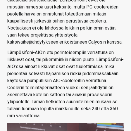
missään nimessä uusi keksintö, mutta PC-coolereiden
puolella harva on onnistunut toteuttamaan mitään
kaupallisesti järkevää siihen perustuvaa cooleria.
Noctuakaan ei ole lähdössä leikkiin pelkin omin eväin,
vaan tekee projektissa yhteistyötä
kaksivaihejäähdytykseen erikoistuneen Calyosin kanssa.
Lämpösifoni-AIO:n etu perinteisempiin verrattuna on
liikkuvat osat, tai pikemminkin niiden puute. Lämpösifoni-
AIO:ssa ainoat liikkuvat osat ovat tuulettimissa, mikä
pienentää selvästi hajoamisen riskiä pidemmässäkään
käytössä pumpullisiin AIO-coolereihin verrattuna.
Coolerin toimintaperiaatteen vuoksi sen jäähdytin on
asennettava kotelon kattoon tai ainakin prosessorin
yläpuolelle. Tämän hetkisten suunnitelmien mukaan se
tullaan tuomaan lopulta markkinoille sekä 240 että 360
mm variantteina.