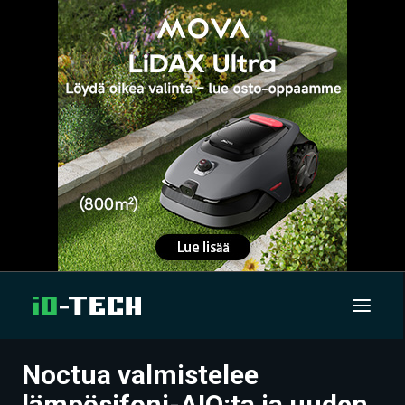
Noctua valmistelee
UUTISET
lämpösifoni-AIO:ta ja uuden