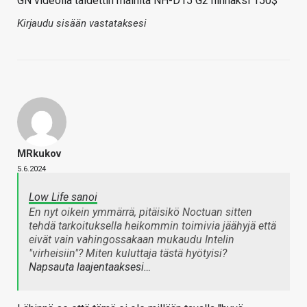
GN videolla taidettin mainita NH-D15 G2 hinnaksi 150$
Kirjaudu sisään vastataksesi
MRkukov
5.6.2024
Low Life sanoi
En nyt oikein ymmärrä, pitäisikö Noctuan sitten
tehdä tarkoituksella heikommin toimivia jäähyjä että
eivät vain vahingossakaan mukaudu Intelin
"virheisiin"? Miten kuluttaja tästä hyötyisi?
Napsauta laajentaaksesi…