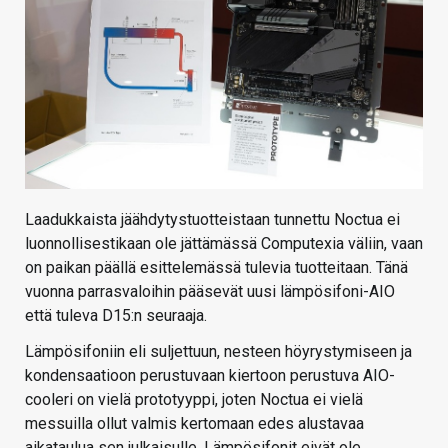
Laadukkaista jäähdytystuotteistaan tunnettu Noctua ei
luonnollisestikaan ole jättämässä Computexia väliin, vaan
on paikan päällä esittelemässä tulevia tuotteitaan. Tänä
vuonna parrasvaloihin pääsevät uusi lämpösifoni-AIO
että tuleva D15:n seuraaja.
Lämpösifoniin eli suljettuun, nesteen höyrystymiseen ja
kondensaatioon perustuvaan kiertoon perustuva AIO-
cooleri on vielä prototyyppi, joten Noctua ei vielä
messuilla ollut valmis kertomaan edes alustavaa
aikataulua sen julkaisulle. Lämpösifonit eivät ole