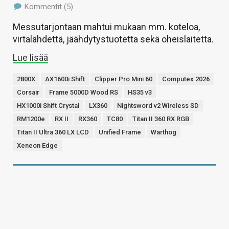
Kommentit (5)
Messutarjontaan mahtui mukaan mm. koteloa,
virtalähdettä, jäähdytystuotetta sekä oheislaitetta.
Lue lisää
2800X
AX1600i Shift
Clipper Pro Mini 60
Computex 2026
Corsair
Frame 5000D Wood RS
HS35 v3
HX1000i Shift Crystal
LX360
Nightsword v2 Wireless SD
RM1200e
RX II
RX360
TC80
Titan II 360 RX RGB
Titan II Ultra 360 LX LCD
Unified Frame
Warthog
Xeneon Edge