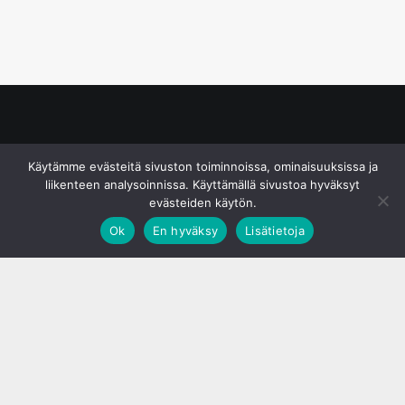
© S&J Media Oy
Käytämme evästeitä sivuston toiminnoissa, ominaisuuksissa ja
liikenteen analysoinnissa. Käyttämällä sivustoa hyväksyt
evästeiden käytön.
Ok
En hyväksy
Lisätietoja
;