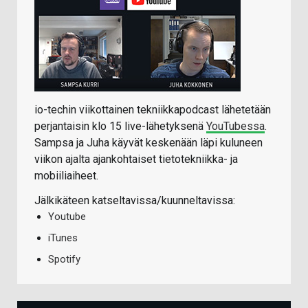
io-techin viikottainen tekniikkapodcast lähetetään
perjantaisin klo 15 live-lähetyksenä
YouTubessa
.
Sampsa ja Juha käyvät keskenään läpi kuluneen
viikon ajalta ajankohtaiset tietotekniikka- ja
mobiiliaiheet.
Jälkikäteen katseltavissa/kuunneltavissa:
Youtube
iTunes
Spotify