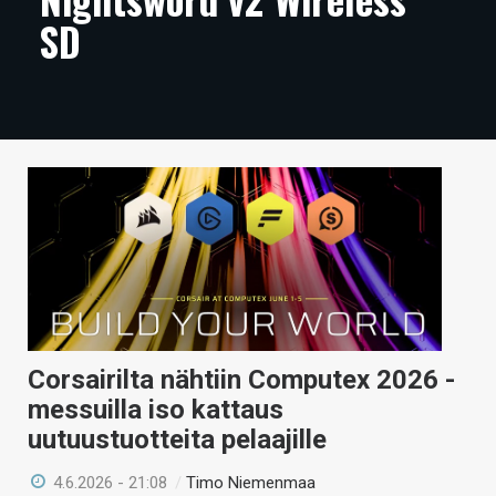
SD
ARTIKKELIT
VIDEOT
TECHBBS
TIETOA
HINTA.FI
KAUPPA
VAIHDA TEEMA
Corsairilta nähtiin Computex 2026 -
messuilla iso kattaus
HAKU
uutuustuotteita pelaajille
4.6.2026 - 21:08
/
Timo Niemenmaa