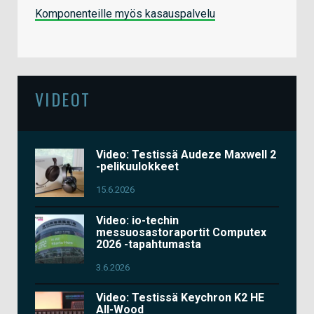
Komponenteille myös kasauspalvelu
VIDEOT
Video: Testissä Audeze Maxwell 2
-pelikuulokkeet
15.6.2026
Video: io-techin
messuosastoraportit Computex
2026 -tapahtumasta
3.6.2026
Video: Testissä Keychron K2 HE
All-Wood