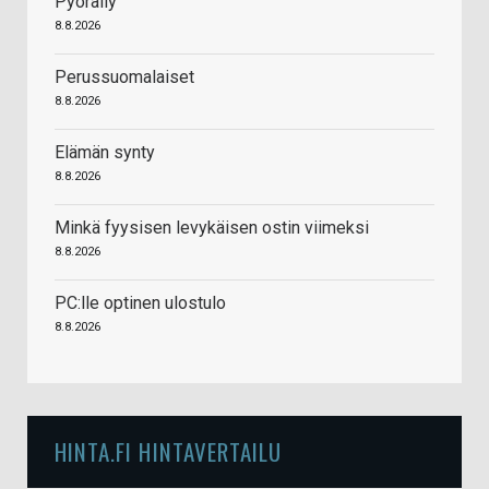
Pyöräily
8.8.2026
Perussuomalaiset
8.8.2026
Elämän synty
8.8.2026
Minkä fyysisen levykäisen ostin viimeksi
8.8.2026
PC:lle optinen ulostulo
8.8.2026
HINTA.FI HINTAVERTAILU