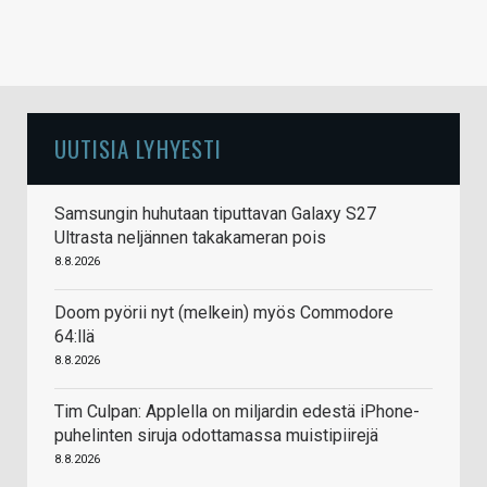
UUTISIA LYHYESTI
Samsungin huhutaan tiputtavan Galaxy S27
Ultrasta neljännen takakameran pois
8.8.2026
Doom pyörii nyt (melkein) myös Commodore
64:llä
8.8.2026
Tim Culpan: Applella on miljardin edestä iPhone-
puhelinten siruja odottamassa muistipiirejä
8.8.2026