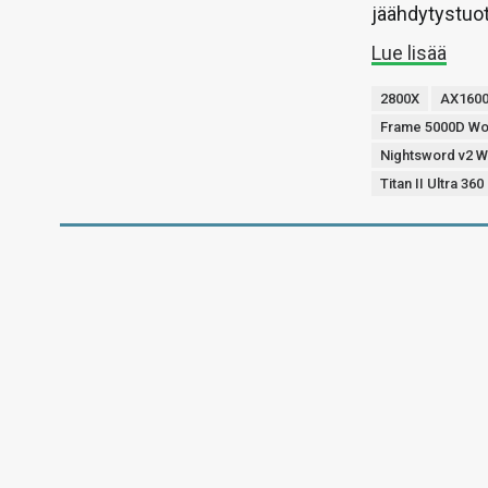
jäähdytystuot
Lue lisää
2800X
AX1600i
Frame 5000D W
Nightsword v2 W
Titan II Ultra 36