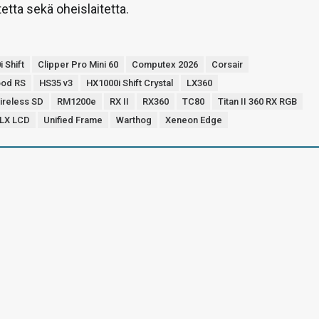
etta sekä oheislaitetta.
 Shift
Clipper Pro Mini 60
Computex 2026
Corsair
ood RS
HS35 v3
HX1000i Shift Crystal
LX360
ireless SD
RM1200e
RX II
RX360
TC80
Titan II 360 RX RGB
0 LX LCD
Unified Frame
Warthog
Xeneon Edge