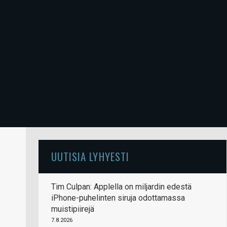
UUTISIA LYHYESTI
Tim Culpan: Applella on miljardin edestä
iPhone-puhelinten siruja odottamassa
muistipiirejä
7.8.2026