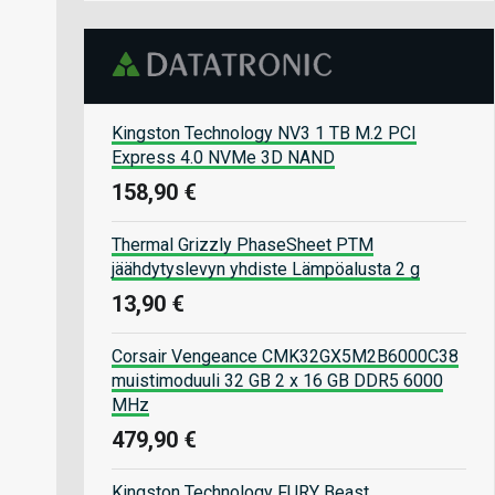
Kingston Technology NV3 1 TB M.2 PCI
Express 4.0 NVMe 3D NAND
158,90 €
Thermal Grizzly PhaseSheet PTM
jäähdytyslevyn yhdiste Lämpöalusta 2 g
13,90 €
Corsair Vengeance CMK32GX5M2B6000C38
muistimoduuli 32 GB 2 x 16 GB DDR5 6000
MHz
479,90 €
Kingston Technology FURY Beast