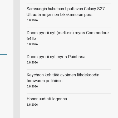
Samsungin huhutaan tiputtavan Galaxy S27
Ultrasta neljännen takakameran pois
6.8.2026
Doom pyörii nyt (melkein) myös Commodore
64:llä
6.8.2026
Doom pyörii nyt myös Paintissa
6.8.2026
Keychron kehittää avoimen lähdekoodin
firmwarea pelihiiriin
5.8.2026
Honor uudisti logonsa
5.8.2026