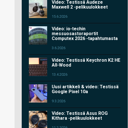
Video: Testissä Audeze
Maxwell 2 -pelikuulokkeet
15.6.2026
Video: io-techin
messuosastoraportit
Computex 2026 -tapahtumasta
3.6.2026
Video: Testissä Keychron K2 HE
All-Wood
13.4.2026
Uusi artikkeli & video: Testissä
Google Pixel 10a
9.3.2026
Video: Testissä Asus ROG
Kithara -pelikuulokkeet
11.2.2026