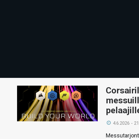
Corsairi
messuill
pelaajill
4.6.2026 - 21
Messutarjont