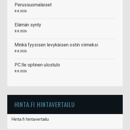
Perussuomalaiset
8.8.2026
Elämän synty
8.8.2026
Minkä fyysisen levykäisen ostin viimeksi
8.8.2026
PC:lle optinen ulostulo
8.8.2026
HINTA.FI HINTAVERTAILU
Hinta.fi hintavertailu