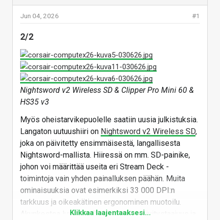
Jun 04, 2026
#1
2/2
Nightsword v2 Wireless SD & Clipper Pro Mini 60 &
HS35 v3
Myös oheistarvikepuolelle saatiin uusia julkistuksia.
Langaton uutuushiiri on
Nightsword v2 Wireless SD
,
joka on päivitetty ensimmäisestä, langallisesta
Nightsword-mallista. Hiiressä on mm. SD-painike,
johon voi määrittää useita eri Stream Deck -
toimintoja vain yhden painalluksen päähän. Muita
ominaisuuksia ovat esimerkiksi 33 000 DPI:n
tarkkuus ja oikeakätinen ergonominen muotoilu.
Klikkaa laajentaaksesi...
Akunkestoa luvataan 8000 hertsin päivitystaajuus ja