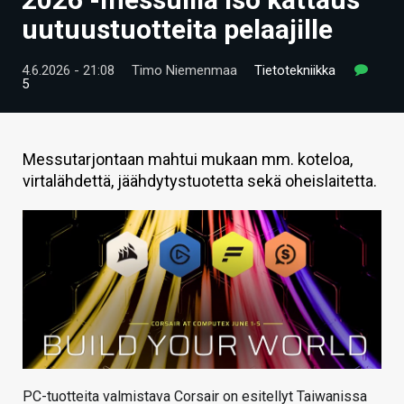
ARTIKKELIT
uutuustuotteita pelaajille
VIDEOT
4.6.2026 - 21:08
Timo Niemenmaa
Tietotekniikka
5
TECHBBS
TIETOA
Messutarjontaan mahtui mukaan mm. koteloa,
HINTA.FI
virtalähdettä, jäähdytystuotetta sekä oheislaitetta.
KAUPPA
VAIHDA TEEMA
HAKU
PC-tuotteita valmistava Corsair on esitellyt Taiwanissa