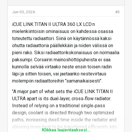
kehuu panostaneensa kuulokkeissa erityisesti
Jun 05, 2026
#3
mikrofonin selkeyteen edullisuudesta huolimatta.
iCUE LINK TITAN II ULTRA 360 LX LCD:n
mielenkiintoisin ominaisuus on kahdessa osassa
TC80 & Xeneon Edge (Crystal & Smoke)
toteutettu radiaattori. Siinä on käytännössä kaksi
ohutta radiaattoria päällekkäin ja niiden välissä on
TC80
puolestaan on Corsairin uusi pelituoli, jota
pieni rako. Siksi radiaattorikokonaisuus on normaalia
mainostetaan kategoriassaan järkihintaisena
paksumpi. Corsairin mainoshöttöpuheista ei saa
vaihtoehtona. Tuoli yhdistelee verhoilussaan
kunnolla selvää virtaako neste ensin toisen radin
kangasta ja synteettistä nahkaa ja tarjoaa
läpi ja sitten toisen, vai jaetaanko nestevirtaus
esimerkiksi sisäänrakennetun lanneselän tuen sekä
molempiin radiaattoreihin "samanaikaisesti".
irrotettavan niskatyynyn.
"A major part of what sets the iCUE LINK TITAN II
Lisäksi Corsairin 14,5-tuumainen
Xeneon Edge -
ULTRA apart is its dual‑layer, cross‑flow radiator.
lisänäyttö
tulee saataville kahdella uudella
Instead of relying on a traditional single‑pass
värivaihtoehdolla, jotka ovat
läpinäkyvä Crystal ja
design, coolant is directed through two optimized
läpikuultava Smoke
.
paths, increasing dwell time inside the radiator and
Corsair ei vielä valottanut sen tarkemmin Computex-
allowing more heat to be transferred efficiently into
Klikkaa laajentaaksesi...