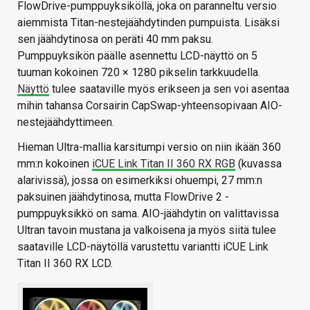
FlowDrive-pumppuyksiköllä, joka on paranneltu versio
aiemmista Titan-nestejäähdytinden pumpuista. Lisäksi
sen jäähdytinosa on peräti 40 mm paksu.
Pumppuyksikön päälle asennettu LCD-näyttö on 5
tuuman kokoinen 720 × 1280 pikselin tarkkuudella.
Näyttö
tulee saataville myös erikseen ja sen voi asentaa
mihin tahansa Corsairin CapSwap-yhteensopivaan AIO-
nestejäähdyttimeen.
Hieman Ultra-mallia karsitumpi versio on niin ikään 360
mm:n kokoinen
iCUE Link Titan II 360 RX RGB
(kuvassa
alarivissä), jossa on esimerkiksi ohuempi, 27 mm:n
paksuinen jäähdytinosa, mutta FlowDrive 2 -
pumppuyksikkö on sama. AIO-jäähdytin on valittavissa
Ultran tavoin mustana ja valkoisena ja myös siitä tulee
saataville LCD-näytöllä varustettu variantti iCUE Link
Titan II 360 RX LCD.