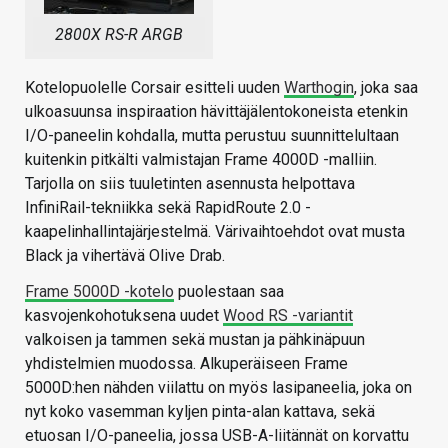
2800X RS-R ARGB
Kotelopuolelle Corsair esitteli uuden
Warthogin
, joka saa
ulkoasuunsa inspiraation hävittäjälentokoneista etenkin
I/O-paneelin kohdalla, mutta perustuu suunnittelultaan
kuitenkin pitkälti valmistajan Frame 4000D -malliin.
Tarjolla on siis tuuletinten asennusta helpottava
InfiniRail-tekniikka sekä RapidRoute 2.0 -
kaapelinhallintajärjestelmä. Värivaihtoehdot ovat musta
Black ja vihertävä Olive Drab.
Frame 5000D -kotelo
puolestaan saa
kasvojenkohotuksena uudet
Wood RS -variantit
valkoisen ja tammen sekä mustan ja pähkinäpuun
yhdistelmien muodossa. Alkuperäiseen Frame
5000D:hen nähden viilattu on myös lasipaneelia, joka on
nyt koko vasemman kyljen pinta-alan kattava, sekä
etuosan I/O-paneelia, jossa USB-A-liitännät on korvattu