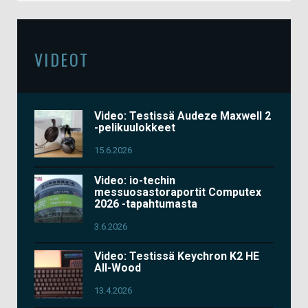
VIDEOT
Video: Testissä Audeze Maxwell 2
-pelikuulokkeet
15.6.2026
Video: io-techin
messuosastoraportit Computex
2026 -tapahtumasta
3.6.2026
Video: Testissä Keychron K2 HE
All-Wood
13.4.2026