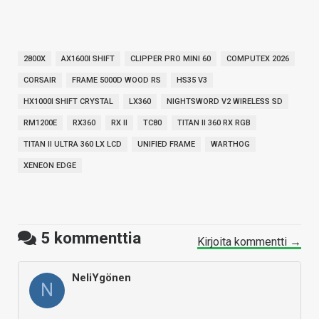
2800X
AX1600I SHIFT
CLIPPER PRO MINI 60
COMPUTEX 2026
CORSAIR
FRAME 5000D WOOD RS
HS35 V3
HX1000I SHIFT CRYSTAL
LX360
NIGHTSWORD V2 WIRELESS SD
RM1200E
RX360
RX II
TC80
TITAN II 360 RX RGB
TITAN II ULTRA 360 LX LCD
UNIFIED FRAME
WARTHOG
XENEON EDGE
5
kommenttia
Kirjoita kommentti →
NeliYgönen
N