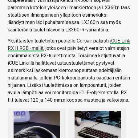
kaapeleitaan. Valmistaja kehuu RX360:n sopivan
paremmin kotelon yleiseen ilmankiertoon ja LX360:n taas
staattisen ilmanpaineen ylläpitoon esimerkiksi
jäähdyttimen läpi puhaltamisessa. LX360:n saa myös
käänteisillä tuuletinlavoilla LX360-R-varianttina.
Yksittäisten tuuletinten puolelle Corsair paljasti
iCUE Link
RX II RGB -mallit
, jotka ovat päivitetyt versiot valmistajan
ensimmäisistä RX-tuulettimista. Toisiinsa ketjuttuvat ja
iCUE Linkillä hallittavat uutuustuulettimet pystyvät
esimerkiksi laskemaan kierrosnopeuttaan edeltäjiään
matalammalle, jolloin PC-kokoonpanosta saadaan erittäin
hiljainen. Lisäksi tuulettimissa on lämpöanturit, joiden
avulla lämpötilaa voi monitoroida iCUE-ohjelmistolla. RX
II:t tulevat 120 ja 140 mm:n koossa mustina ja valkoisina.