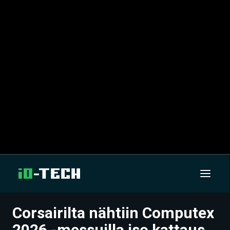
Corsairilta nähtiin Computex
UUTISET
2026 -messuilla iso kattaus