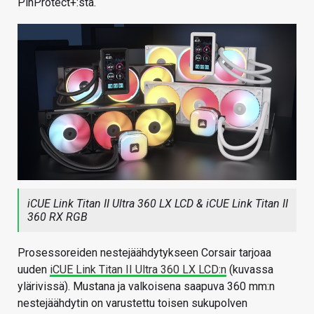
PinProtect+:sta.
iCUE Link Titan II Ultra 360 LX LCD & iCUE Link Titan II
360 RX RGB
Prosessoreiden nestejäähdytykseen Corsair tarjoaa
uuden
iCUE Link Titan II Ultra 360 LX LCD:n
(kuvassa
ylärivissä). Mustana ja valkoisena saapuva 360 mm:n
nestejäähdytin on varustettu toisen sukupolven