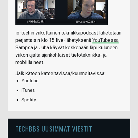
io-techin viikottainen tekniikkapodcast lähetetään
perjantaisin klo 15 live-lähetyksenä
YouTubessa
.
Sampsa ja Juha käyvät keskenään läpi kuluneen
viikon ajalta ajankohtaiset tietotekniikka- ja
mobiiliaiheet.
Jälkikäteen katseltavissa/kuunneltavissa:
Youtube
iTunes
Spotify
TECHBBS UUSIMMAT VIESTIT