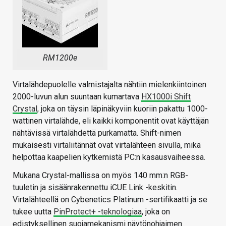
RM1200e
Virtalähdepuolelle valmistajalta nähtiin mielenkiintoinen
2000-luvun alun suuntaan kumartava
HX1000i Shift
Crystal
, joka on täysin läpinäkyviin kuoriin pakattu 1000-
wattinen virtalähde, eli kaikki komponentit ovat käyttäjän
nähtävissä virtalähdettä purkamatta. Shift-nimen
mukaisesti virtaliitännät ovat virtalähteen sivulla, mikä
helpottaa kaapelien kytkemistä PC:n kasausvaiheessa.
Mukana Crystal-mallissa on myös 140 mm:n RGB-
tuuletin ja sisäänrakennettu iCUE Link -keskitin.
Virtalähteellä on Cybenetics Platinum -sertifikaatti ja se
tukee uutta
PinProtect+ -teknologiaa
, joka on
edistyksellinen suojamekanismi näytönohjaimen