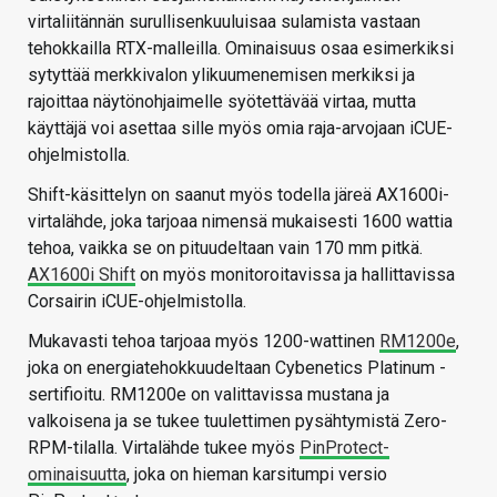
virtaliitännän surullisenkuuluisaa sulamista vastaan
tehokkailla RTX-malleilla. Ominaisuus osaa esimerkiksi
sytyttää merkkivalon ylikuumenemisen merkiksi ja
rajoittaa näytönohjaimelle syötettävää virtaa, mutta
käyttäjä voi asettaa sille myös omia raja-arvojaan iCUE-
ohjelmistolla.
Shift-käsittelyn on saanut myös todella järeä AX1600i-
virtalähde, joka tarjoaa nimensä mukaisesti 1600 wattia
tehoa, vaikka se on pituudeltaan vain 170 mm pitkä.
AX1600i Shift
on myös monitoroitavissa ja hallittavissa
Corsairin iCUE-ohjelmistolla.
Mukavasti tehoa tarjoaa myös 1200-wattinen
RM1200e
,
joka on energiatehokkuudeltaan Cybenetics Platinum -
sertifioitu. RM1200e on valittavissa mustana ja
valkoisena ja se tukee tuulettimen pysähtymistä Zero-
RPM-tilalla. Virtalähde tukee myös
PinProtect-
ominaisuutta
, joka on hieman karsitumpi versio