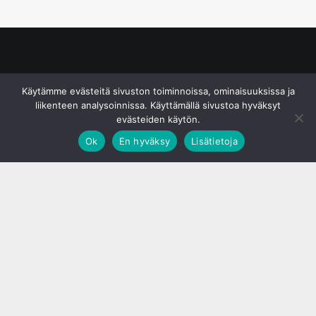
© S&J Media Oy
Käytämme evästeitä sivuston toiminnoissa, ominaisuuksissa ja
liikenteen analysoinnissa. Käyttämällä sivustoa hyväksyt
evästeiden käytön.
Ok
En hyväksy
Lisätietoja
;