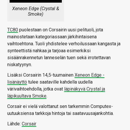
Xeneon Edge (Crystal &
Smoke)
TC80
puolestaan on Corsairin uusi pelituoli, jota
mainostetaan kategoriassaan järkihintaisena
vaihtoehtona. Tuoli yhdistelee verhoilussaan kangasta ja
synteettistä nahkaa ja tarjoaa esimerkiksi
sisäänrakennetun lanneselän tuen sekä irrotettavan
niskatyynyn.
Lisäksi Corsairin 14,5-tuumainen
Xeneon Edge -
lisänäyttö
tulee saataville kahdella uudella
värivaihtoehdolla, jotka ovat
läpinäkyvä Crystal ja
läpikuultava Smoke
.
Corsair ei vielä valottanut sen tarkemmin Computex-
uutuuksiensa tarkkoja hintoja tai saatavuusajankohtia.
Lähde:
Corsair