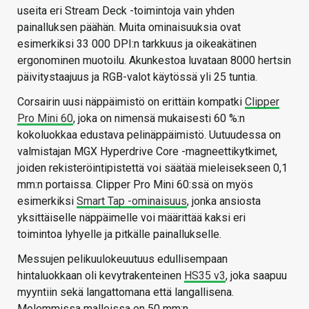
useita eri Stream Deck -toimintoja vain yhden
painalluksen päähän. Muita ominaisuuksia ovat
esimerkiksi 33 000 DPI:n tarkkuus ja oikeakätinen
ergonominen muotoilu. Akunkestoa luvataan 8000 hertsin
päivitystaajuus ja RGB-valot käytössä yli 25 tuntia.
Corsairin uusi näppäimistö on erittäin kompatki
Clipper
Pro Mini 60
, joka on nimensä mukaisesti 60 %:n
kokoluokkaa edustava pelinäppäimistö. Uutuudessa on
valmistajan MGX Hyperdrive Core -magneettikytkimet,
joiden rekisteröintipistettä voi säätää mieleisekseen 0,1
mm:n portaissa. Clipper Pro Mini 60:ssä on myös
esimerkiksi
Smart Tap -ominaisuus
, jonka ansiosta
yksittäiselle näppäimelle voi määrittää kaksi eri
toimintoa lyhyelle ja pitkälle painallukselle.
Messujen pelikuulokeuutuus edullisempaan
hintaluokkaan oli kevytrakenteinen
HS35 v3
, joka saapuu
myyntiin sekä langattomana että langallisena.
Molemmissa malleissa on 50 mm:n