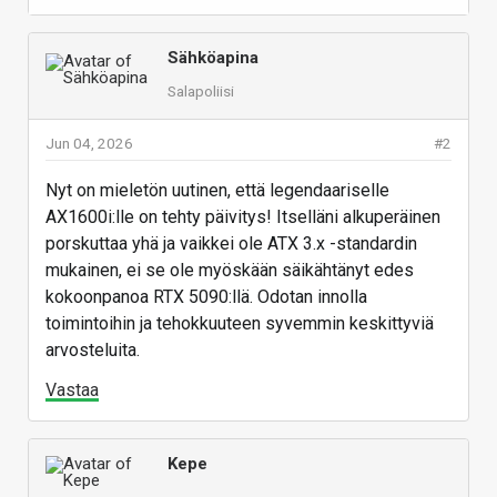
RGB-valot käytössä yli 25 tuntia.
Corsairin uusi näppäimistö on erittäin kompatki
Sähköapina
Clipper Pro Mini 60
, joka on nimensä mukaisesti 60
Salapoliisi
%:n kokoluokkaa edustava pelinäppäimistö.
Uutuudessa on valmistajan MGX Hyperdrive Core -
Jun 04, 2026
#2
magneettikytkimet, joiden rekisteröintipistettä voi
säätää mieleisekseen 0,1 mm:n portaissa. Clipper
Nyt on mieletön uutinen, että legendaariselle
Pro Mini 60:ssä on myös esimerkiksi
Smart Tap -
AX1600i:lle on tehty päivitys! Itselläni alkuperäinen
ominaisuus
, jonka ansiosta yksittäiselle näppäimelle
porskuttaa yhä ja vaikkei ole ATX 3.x -standardin
voi määrittää kaksi eri toimintoa lyhyelle ja pitkälle
mukainen, ei se ole myöskään säikähtänyt edes
painallukselle.
kokoonpanoa RTX 5090:llä. Odotan innolla
toimintoihin ja tehokkuuteen syvemmin keskittyviä
Messujen pelikuulokeuutuus edullisempaan
arvosteluita.
hintaluokkaan oli kevytrakenteinen
HS35 v3
, joka
saapuu myyntiin sekä langattomana että
Vastaa
langallisena. Molemmissa malleissa on 50 mm:n
neodyymimagneettiset kaiutinelementit.
Kepe
Langattomalle versiolle lupaillaan 30 tunnin
akunkestoa 50 %:n äänenvoimakkuudella. Corsair