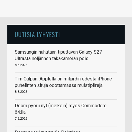
UUTISIA LYHYESTI
Samsungin huhutaan tiputtavan Galaxy S27
Ultrasta neljännen takakameran pois
8.8.2026
Tim Culpan: Applella on miljardin edestä iPhone-
puhelinten siruja odottamassa muistipiirejä
8.8.2026
Doom pyörii nyt (melkein) myös Commodore
64:llä
7.8.2026