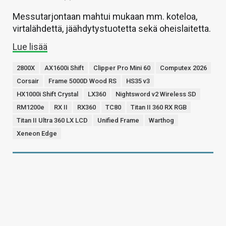
Messutarjontaan mahtui mukaan mm. koteloa,
virtalähdettä, jäähdytystuotetta sekä oheislaitetta.
Lue lisää
2800X
AX1600i Shift
Clipper Pro Mini 60
Computex 2026
Corsair
Frame 5000D Wood RS
HS35 v3
HX1000i Shift Crystal
LX360
Nightsword v2 Wireless SD
RM1200e
RX II
RX360
TC80
Titan II 360 RX RGB
Titan II Ultra 360 LX LCD
Unified Frame
Warthog
Xeneon Edge