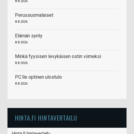
8.8.2026
Perussuomalaiset
8.8.2026
Elämän synty
8.8.2026
Minkä fyysisen levykäisen ostin viimeksi
8.8.2026
PC:lle optinen ulostulo
8.8.2026
HINTA.FI HINTAVERTAILU
Hinta.fi hintavertailu