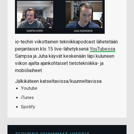
io-techin viikottainen tekniikkapodcast lähetetään
perjantaisin klo 15 live-lähetyksenä
YouTubessa
.
Sampsa ja Juha käyvät keskenään läpi kuluneen
viikon ajalta ajankohtaiset tietotekniikka- ja
mobiiliaiheet.
Jälkikäteen katseltavissa/kuunneltavissa:
Youtube
iTunes
Spotify