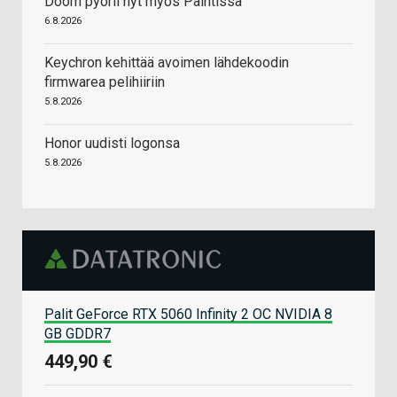
Doom pyörii nyt myös Paintissa
6.8.2026
Keychron kehittää avoimen lähdekoodin
firmwarea pelihiiriin
5.8.2026
Honor uudisti logonsa
5.8.2026
Palit GeForce RTX 5060 Infinity 2 OC NVIDIA 8
GB GDDR7
449,90 €