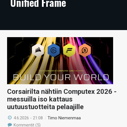
Unified Frame
ARTIKKELIT
VIDEOT
TECHBBS
TIETOA
HINTA.FI
KAUPPA
VAIHDA TEEMA
Corsairilta nähtiin Computex 2026 -
messuilla iso kattaus
uutuustuotteita pelaajille
HAKU
4.6.2026 - 21:08
/
Timo Niemenmaa
Kommentit (5)