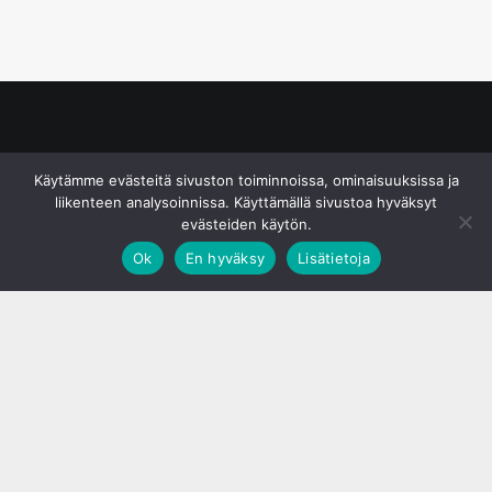
© S&J Media Oy
Käytämme evästeitä sivuston toiminnoissa, ominaisuuksissa ja
liikenteen analysoinnissa. Käyttämällä sivustoa hyväksyt
evästeiden käytön.
Ok
En hyväksy
Lisätietoja
;