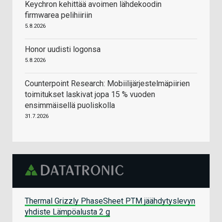
Keychron kehittää avoimen lähdekoodin
firmwarea pelihiiriin
5.8.2026
Honor uudisti logonsa
5.8.2026
Counterpoint Research: Mobiilijärjestelmäpiirien
toimitukset laskivat jopa 15 % vuoden
ensimmäisellä puoliskolla
31.7.2026
Thermal Grizzly PhaseSheet PTM jäähdytyslevyn
yhdiste Lämpöalusta 2 g