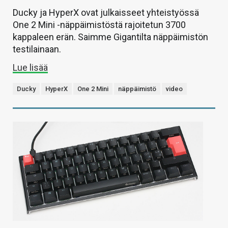
Ducky ja HyperX ovat julkaisseet yhteistyössä
One 2 Mini -näppäimistöstä rajoitetun 3700
kappaleen erän. Saimme Gigantilta näppäimistön
testilainaan.
Lue lisää
Ducky
HyperX
One 2 Mini
näppäimistö
video