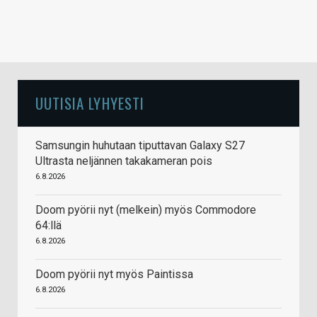
UUTISIA LYHYESTI
Samsungin huhutaan tiputtavan Galaxy S27
Ultrasta neljännen takakameran pois
6.8.2026
Doom pyörii nyt (melkein) myös Commodore
64:llä
6.8.2026
Doom pyörii nyt myös Paintissa
6.8.2026