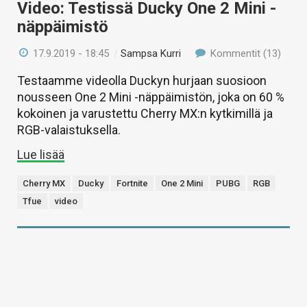
Video: Testissä Ducky One 2 Mini -
näppäimistö
17.9.2019 - 18:45
/
Sampsa Kurri
Kommentit (13)
Testaamme videolla Duckyn hurjaan suosioon
nousseen One 2 Mini -näppäimistön, joka on 60 %
kokoinen ja varustettu Cherry MX:n kytkimillä ja
RGB-valaistuksella.
Lue lisää
Cherry MX
Ducky
Fortnite
One 2 Mini
PUBG
RGB
Tfue
video