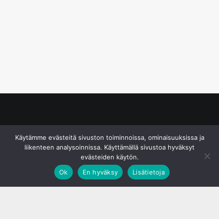
© S&J Media Oy
Käytämme evästeitä sivuston toiminnoissa, ominaisuuksissa ja
liikenteen analysoinnissa. Käyttämällä sivustoa hyväksyt
evästeiden käytön.
Ok
En hyväksy
Lisätietoja
;