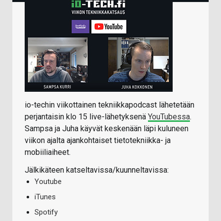
io-techin viikottainen tekniikkapodcast lähetetään
perjantaisin klo 15 live-lähetyksenä
YouTubessa
.
Sampsa ja Juha käyvät keskenään läpi kuluneen
viikon ajalta ajankohtaiset tietotekniikka- ja
mobiiliaiheet.
Jälkikäteen katseltavissa/kuunneltavissa:
Youtube
iTunes
Spotify