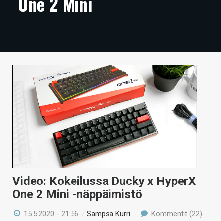
One 2 Mini
ARTIKKELIT
VIDEOT
TECHBBS
TIETOA
HINTA.FI
KAUPPA
VAIHDA TEEMA
Video: Kokeilussa Ducky x HyperX
HAKU
One 2 Mini -näppäimistö
15.5.2020 - 21:56
/
Sampsa Kurri
Kommentit (22)