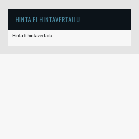
HINTA.FI HINTAVERTAILU
Hinta.fi hintavertailu