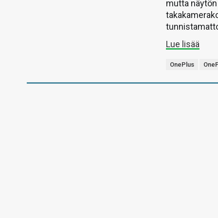
mutta näytön
takakamerakol
tunnistamatto
Lue lisää
OnePlus
OneP