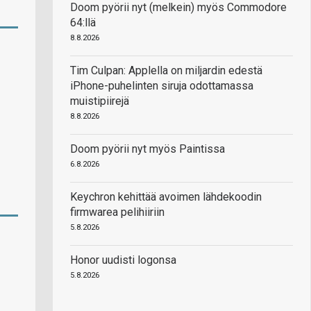
Doom pyörii nyt (melkein) myös Commodore
64:llä
8.8.2026
Tim Culpan: Applella on miljardin edestä
iPhone-puhelinten siruja odottamassa
muistipiirejä
8.8.2026
Doom pyörii nyt myös Paintissa
6.8.2026
Keychron kehittää avoimen lähdekoodin
firmwarea pelihiiriin
5.8.2026
Honor uudisti logonsa
5.8.2026