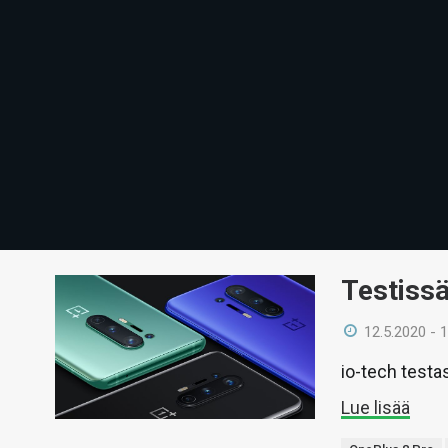
Testiss
12.5.2020 - 
io-tech testa
Lue lisää