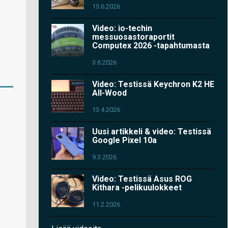
15.6.2026
Video: io-techin
messuosastoraportit
Computex 2026 -tapahtumasta
3.6.2026
Video: Testissä Keychron K2 HE
All-Wood
13.4.2026
Uusi artikkeli & video: Testissä
Google Pixel 10a
9.3.2026
Video: Testissä Asus ROG
Kithara -pelikuulokkeet
11.2.2026