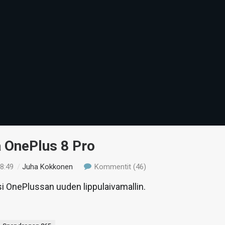
ä OnePlus 8 Pro
18:49
/
Juha Kokkonen
Kommentit (46)
si OnePlussan uuden lippulaivamallin.