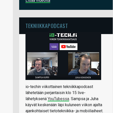
Lisää videoita
TEKNIIKKAPODCAST
io-techin viikottainen tekniikkapodcast
lähetetään perjantaisin klo 15 live-
lähetyksenä
YouTubessa
. Sampsa ja Juha
käyvät keskenään läpi kuluneen viikon ajalta
ajankohtaiset tietotekniikka- ja mobiiliaiheet.