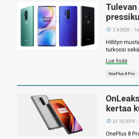
Tulevan 
pressik
2.4.2020 - 16
Hillityn must
turkoosi sekä
Lue lisää
OnePlus 8 Pro
OnLeaks 
kertaa k
21.10.2019 -
OnePlus 8 Pro