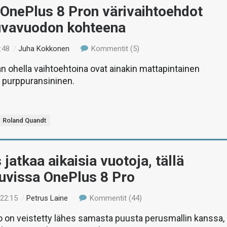
OnePlus 8 Pron värivaihtoehdot
uvavuodon kohteena
:48
/
Juha Kokkonen
Kommentit (5)
an ohella vaihtoehtoina ovat ainakin mattapintainen
 purppuransininen.
Roland Quandt
jatkaa aikaisia vuotoja, tällä
uvissa OnePlus 8 Pro
 22:15
/
Petrus Laine
Kommentit (44)
 on veistetty lähes samasta puusta perusmallin kanssa,