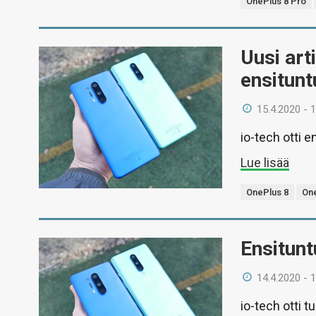
OnePlus 8 Pro
Uusi art
ensitun
15.4.2020 - 
io-tech otti 
Lue lisää
OnePlus 8
One
Ensitunt
14.4.2020 - 
io-tech otti 