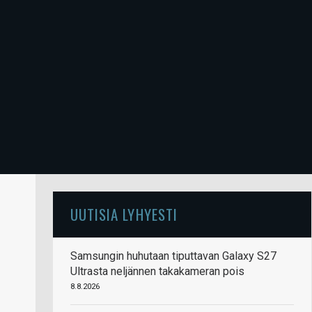
UUTISIA LYHYESTI
Samsungin huhutaan tiputtavan Galaxy S27
Ultrasta neljännen takakameran pois
8.8.2026