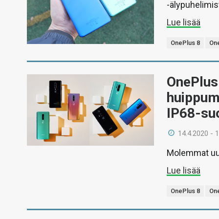
-älypuhelimis
Lue lisää
OnePlus 8
One
OnePlus 
huippuma
IP68-su
14.4.2020 - 
Molemmat uut
Lue lisää
OnePlus 8
One