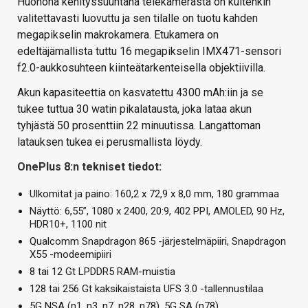
Huonona kehityssuuntana telekamerasta on kuitenkin
valitettavasti luovuttu ja sen tilalle on tuotu kahden
megapikselin makrokamera. Etukamera on
edeltäjämallista tuttu 16 megapikselin IMX471-sensori
f2.0-aukkosuhteen kiinteätarkenteisella objektiivilla.
Akun kapasiteettia on kasvatettu 4300 mAh:iin ja se
tukee tuttua 30 watin pikalatausta, joka lataa akun
tyhjästä 50 prosenttiin 22 minuutissa. Langattoman
latauksen tukea ei perusmallista löydy.
OnePlus 8:n tekniset tiedot:
Ulkomitat ja paino: 160,2 x 72,9 x 8,0 mm, 180 grammaa
Näyttö: 6,55”, 1080 x 2400, 20:9, 402 PPI, AMOLED, 90 Hz,
HDR10+, 1100 nit
Qualcomm Snapdragon 865 -järjestelmäpiiri, Snapdragon
X55 -modeemipiiri
8 tai 12 Gt LPDDR5 RAM-muistia
128 tai 256 Gt kaksikaistaista UFS 3.0 -tallennustilaa
5G NSA (n1, n3, n7, n28, n78), 5G SA (n78)