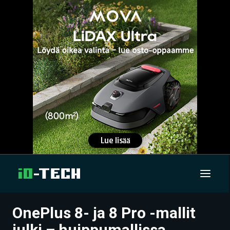
OnePlus 8- ja 8 Pro -mallit
UUTISET
julki – huippumallissa