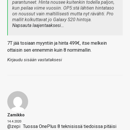
parantuneet. Hinta nousee kuitenkin todella paljon,
kun peilaa viime vuosiin. OP5:stä lähtien hintataso
on noussut vain maltillisesti mutta nyt rävähti. Pro
mallit kolkuttavat jo Galaxy S20 hintoja.
Napsauta laajentaaksesi…
7T jää tosiaan myyntiin ja hinta 499€, itse melkein
ottaisin sen ennemmin kuin 8 normimallin.
Kirjaudu sisään vastataksesi
Zamikko
14.4.2020
@zepi
Tuossa OnePlus 8 teknisissä tiedoissa pitäisi