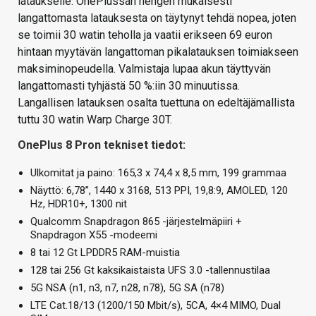
lataukselle. OnePlussan hengen mukaisesti
langattomasta latauksesta on täytynyt tehdä nopea, joten
se toimii 30 watin teholla ja vaatii erikseen 69 euron
hintaan myytävän langattoman pikalatauksen toimiakseen
maksiminopeudella. Valmistaja lupaa akun täyttyvän
langattomasti tyhjästä 50 %:iin 30 minuutissa.
Langallisen latauksen osalta tuettuna on edeltäjämallista
tuttu 30 watin Warp Charge 30T.
OnePlus 8 Pron tekniset tiedot:
Ulkomitat ja paino: 165,3 x 74,4 x 8,5 mm, 199 grammaa
Näyttö: 6,78”, 1440 x 3168, 513 PPI, 19,8:9, AMOLED, 120
Hz, HDR10+, 1300 nit
Qualcomm Snapdragon 865 -järjestelmäpiiri +
Snapdragon X55 -modeemi
8 tai 12 Gt LPDDR5 RAM-muistia
128 tai 256 Gt kaksikaistaista UFS 3.0 -tallennustilaa
5G NSA (n1, n3, n7, n28, n78), 5G SA (n78)
LTE Cat.18/13 (1200/150 Mbit/s), 5CA, 4×4 MIMO, Dual