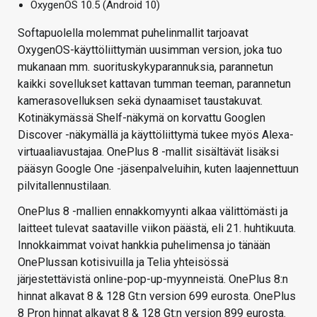
OxygenOS 10.5 (Android 10)
Softapuolella molemmat puhelinmallit tarjoavat
OxygenOS-käyttöliittymän uusimman version, joka tuo
mukanaan mm. suorituskykyparannuksia, parannetun
kaikki sovellukset kattavan tumman teeman, parannetun
kamerasovelluksen sekä dynaamiset taustakuvat.
Kotinäkymässä Shelf-näkymä on korvattu Googlen
Discover -näkymällä ja käyttöliittymä tukee myös Alexa-
virtuaaliavustajaa. OnePlus 8 -mallit sisältävät lisäksi
pääsyn Google One -jäsenpalveluihin, kuten laajennettuun
pilvitallennustilaan.
OnePlus 8 -mallien ennakkomyynti alkaa välittömästi ja
laitteet tulevat saataville viikon päästä, eli 21. huhtikuuta.
Innokkaimmat voivat hankkia puhelimensa jo tänään
OnePlussan kotisivuilla ja Telia yhteisössä
järjestettävistä online-pop-up-myynneistä. OnePlus 8:n
hinnat alkavat 8 & 128 Gt:n version 699 eurosta. OnePlus
8 Pron hinnat alkavat 8 & 128 Gt:n version 899 eurosta.