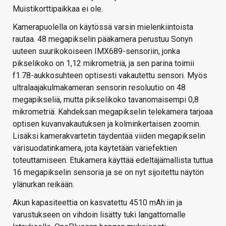
Muistikorttipaikkaa ei ole.
Kamerapuolella on käytössä varsin mielenkiintoista
rautaa. 48 megapikselin pääkamera perustuu Sonyn
uuteen suurikokoiseen IMX689-sensoriin, jonka
pikselikoko on 1,12 mikrometriä, ja sen parina toimii
f1.78-aukkosuhteen optisesti vakautettu sensori. Myös
ultralaajakulmakameran sensorin resoluutio on 48
megapikseliä, mutta pikselikoko tavanomaisempi 0,8
mikrometriä. Kahdeksan megapikselin telekamera tarjoaa
optisen kuvanvakautuksen ja kolminkertaisen zoomin.
Lisäksi kamerakvartetin täydentää viiden megapikselin
värisuodatinkamera, jota käytetään väriefektien
toteuttamiseen. Etukamera käyttää edeltäjämallista tuttua
16 megapikselin sensoria ja se on nyt sijoitettu näytön
ylänurkan reikään.
Akun kapasiteettia on kasvatettu 4510 mAh:iin ja
varustukseen on vihdoin lisätty tuki langattomalle