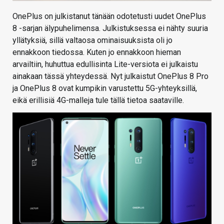
OnePlus on julkistanut tänään odotetusti uudet OnePlus
8 -sarjan älypuhelimensa. Julkistuksessa ei nähty suuria
yllätyksiä, sillä valtaosa ominaisuuksista oli jo
ennakkoon tiedossa. Kuten jo ennakkoon hieman
arvailtiin, huhuttua edullisinta Lite-versiota ei julkaistu
ainakaan tässä yhteydessä. Nyt julkaistut OnePlus 8 Pro
ja OnePlus 8 ovat kumpikin varustettu 5G-yhteyksillä,
eikä erillisiä 4G-malleja tule tällä tietoa saataville.