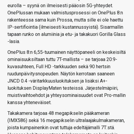
eurolla – syynä on ilmeisesti pääosin 5G-yhteydet.
OnePlussan mukaan valmistusprosessi on OnePlus 8:n
rakenteessa sama kuin Prossa, mutta sille ei ole haettu
IP-sertifiointia (ilmeisesti kustannussyistä). Sisarmallin
tapaan runko on alumiinia ja etu- ja takakuori Gorilla Glass
-lasia.
OnePlus 8:n 6,55-tuumainen näyttöpaneeli on keskeisiltä
ominaisuuksiltaan tuttu 7T-mallista – se tarjoaa 20:9-
kuvasuhteen, Full HD -tarkkuuden sekä 90 hertsin
ruudunpäivitysnopeuden. Näytön kerrotaan saaneen
JNCD 0.4 -väritarkkuusluokituksen ja lisäksi A+-
luokituksen DisplayMaten testeissä. Järjestelmäpiiri,
muistivaihtoehdot ja yhteysominaisuudet ovat Pro-mallin
kanssa yhteneväiset.
Takakamera tarjoaa 48 megapikselin pääkameran
(IMX586) sekä 16 megapikselin ultralaajakulmakameran,
joista kumpainenkin ovat tuttuja edeltäjämalli 7T:stä.