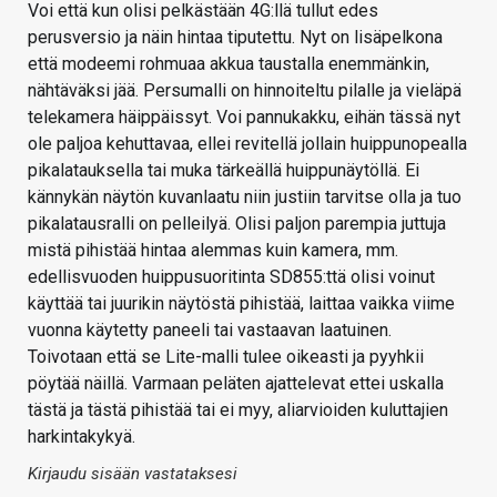
Voi että kun olisi pelkästään 4G:llä tullut edes
perusversio ja näin hintaa tiputettu. Nyt on lisäpelkona
että modeemi rohmuaa akkua taustalla enemmänkin,
nähtäväksi jää. Persumalli on hinnoiteltu pilalle ja vieläpä
telekamera häippäissyt. Voi pannukakku, eihän tässä nyt
ole paljoa kehuttavaa, ellei revitellä jollain huippunopealla
pikalatauksella tai muka tärkeällä huippunäytöllä. Ei
kännykän näytön kuvanlaatu niin justiin tarvitse olla ja tuo
pikalatausralli on pelleilyä. Olisi paljon parempia juttuja
mistä pihistää hintaa alemmas kuin kamera, mm.
edellisvuoden huippusuoritinta SD855:ttä olisi voinut
käyttää tai juurikin näytöstä pihistää, laittaa vaikka viime
vuonna käytetty paneeli tai vastaavan laatuinen.
Toivotaan että se Lite-malli tulee oikeasti ja pyyhkii
pöytää näillä. Varmaan peläten ajattelevat ettei uskalla
tästä ja tästä pihistää tai ei myy, aliarvioiden kuluttajien
harkintakykyä.
Kirjaudu sisään vastataksesi