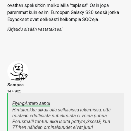
ovathan speksitkin melkolailla "tapissa". Osin jopa
paremmat kuin esim. Euroopan Galaxy S20:sessä jonka
Exynokset ovat selkeästi heikompia SOC:eja.
Kirjaudu sisään vastataksesi
Sampsa
14.4.2020
FlyingAntero sanoi
Hintaluokka alkaa olla sellaisissa lukemissa, että
mistään edullisista puhelimista ei voida puhua.
Perusmalli tuntuu aika isolta pettymyksestä, kun
7T:hen nähden ominaisuudet eivät juuri