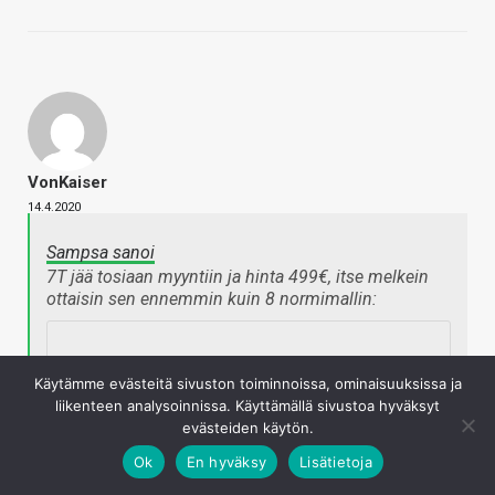
VonKaiser
14.4.2020
Sampsa sanoi
7T jää tosiaan myyntiin ja hinta 499€, itse melkein
ottaisin sen ennemmin kuin 8 normimallin:
OnePlus 7T 128GB Sininen, 499€ | Hinta.fi
Käytämme evästeitä sivuston toiminnoissa, ominaisuuksissa ja
liikenteen analysoinnissa. Käyttämällä sivustoa hyväksyt
Halvin hinta 499 €. Vertailussa 17 kauppaa.
evästeiden käytön.
Ominaisuudet: 128 GB, 6,55 ", Sininen, Dual SIM.
OnePlus 7T.
Ok
En hyväksy
Lisätietoja