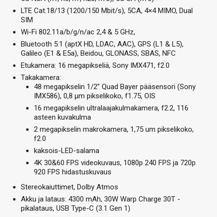
LTE Cat.18/13 (1200/150 Mbit/s), 5CA, 4×4 MIMO, Dual
SIM
Wi-Fi 802.11a/b/g/n/ac 2,4 & 5 GHz,
Bluetooth 5.1 (aptX HD, LDAC, AAC), GPS (L1 & L5),
Galileo (E1 & E5a), Beidou, GLONASS, SBAS, NFC
Etukamera: 16 megapikseliä, Sony IMX471, f2.0
Takakamera:
48 megapikselin 1/2” Quad Bayer pääsensori (Sony
IMX586), 0,8 µm pikselikoko, f1.75, OIS
16 megapikselin ultralaajakulmakamera, f2.2, 116
asteen kuvakulma
2 megapikselin makrokamera, 1,75 um pikselikoko,
f2.0
kaksois-LED-salama
4K 30&60 FPS videokuvaus, 1080p 240 FPS ja 720p
920 FPS hidastuskuvaus
Stereokaiuttimet, Dolby Atmos
Akku ja lataus: 4300 mAh, 30W Warp Charge 30T -
pikalataus, USB Type-C (3.1 Gen 1)