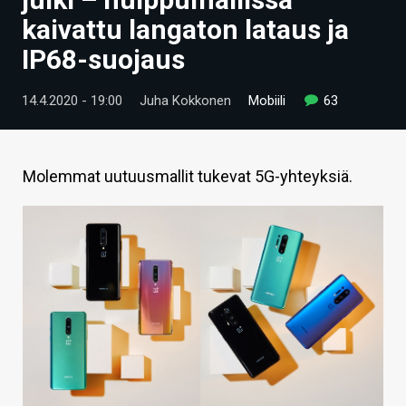
ARTIKKELIT
kaivattu langaton lataus ja
IP68-suojaus
VIDEOT
TECHBBS
14.4.2020 - 19:00
Juha Kokkonen
Mobiili
63
TIETOA
HINTA.FI
Molemmat uutuusmallit tukevat 5G-yhteyksiä.
KAUPPA
VAIHDA TEEMA
HAKU