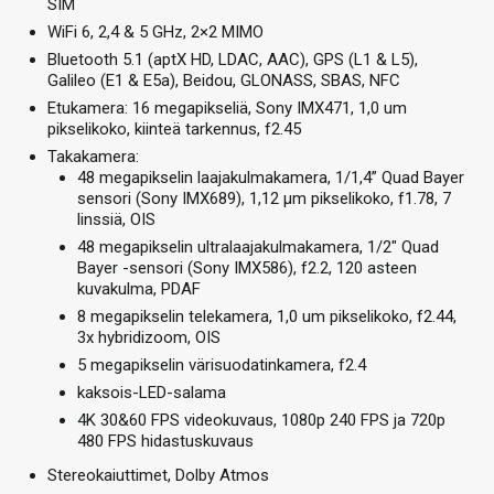
SIM
WiFi 6, 2,4 & 5 GHz, 2×2 MIMO
Bluetooth 5.1 (aptX HD, LDAC, AAC), GPS (L1 & L5),
Galileo (E1 & E5a), Beidou, GLONASS, SBAS, NFC
Etukamera: 16 megapikseliä, Sony IMX471, 1,0 um
pikselikoko, kiinteä tarkennus, f2.45
Takakamera:
48 megapikselin laajakulmakamera, 1/1,4” Quad Bayer
sensori (Sony IMX689), 1,12 µm pikselikoko, f1.78, 7
linssiä, OIS
48 megapikselin ultralaajakulmakamera, 1/2″ Quad
Bayer -sensori (Sony IMX586), f2.2, 120 asteen
kuvakulma, PDAF
8 megapikselin telekamera, 1,0 um pikselikoko, f2.44,
3x hybridizoom, OIS
5 megapikselin värisuodatinkamera, f2.4
kaksois-LED-salama
4K 30&60 FPS videokuvaus, 1080p 240 FPS ja 720p
480 FPS hidastuskuvaus
Stereokaiuttimet, Dolby Atmos