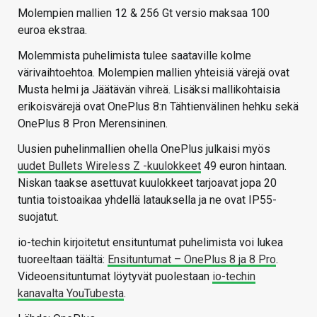
Molempien mallien 12 & 256 Gt versio maksaa 100
euroa ekstraa.
Molemmista puhelimista tulee saataville kolme
värivaihtoehtoa. Molempien mallien yhteisiä värejä ovat
Musta helmi ja Jäätävän vihreä. Lisäksi mallikohtaisia
erikoisvärejä ovat OnePlus 8:n Tähtienvälinen hehku sekä
OnePlus 8 Pron Merensininen.
Uusien puhelinmallien ohella OnePlus julkaisi myös
uudet Bullets Wireless Z -kuulokkeet
49 euron hintaan.
Niskan taakse asettuvat kuulokkeet tarjoavat jopa 20
tuntia toistoaikaa yhdellä latauksella ja ne ovat IP55-
suojatut.
io-techin kirjoitetut ensituntumat puhelimista voi lukea
tuoreeltaan täältä:
Ensituntumat – OnePlus 8 ja 8 Pro
.
Videoensituntumat löytyvät puolestaan
io-techin
kanavalta YouTubesta
.