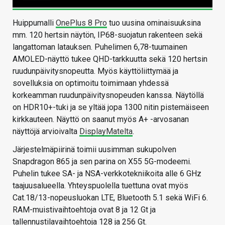
Huippumalli
OnePlus 8 Pro
tuo uusina ominaisuuksina
mm. 120 hertsin näytön, IP68-suojatun rakenteen sekä
langattoman latauksen. Puhelimen 6,78-tuumainen
AMOLED-näyttö tukee QHD-tarkkuutta sekä 120 hertsin
ruudunpäivitysnopeutta. Myös käyttöliittymää ja
sovelluksia on optimoitu toimimaan yhdessä
korkeamman ruudunpäivitysnopeuden kanssa. Näytöllä
on HDR10+-tuki ja se yltää jopa 1300 nitin pistemäiseen
kirkkauteen. Näyttö on saanut myös A+ -arvosanan
näyttöjä arvioivalta
DisplayMatelta
.
Järjestelmäpiirinä toimii uusimman sukupolven
Snapdragon 865 ja sen parina on X55 5G-modeemi.
Puhelin tukee SA- ja NSA-verkkotekniikoita alle 6 GHz
taajuusalueella. Yhteyspuolella tuettuna ovat myös
Cat.18/13-nopeusluokan LTE, Bluetooth 5.1 sekä WiFi 6.
RAM-muistivaihtoehtoja ovat 8 ja 12 Gt ja
tallennustilavaihtoehtoja 128 ja 256 Gt.