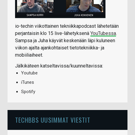
io-techin viikottainen tekniikkapodcast lähetetään
perjantaisin klo 15 live-lähetyksenä
YouTubessa
.
Sampsa ja Juha käyvät keskenään läpi kuluneen
viikon ajalta ajankohtaiset tietotekniikka- ja
mobiiliaiheet.
Jälkikäteen katseltavissa/kuunneltavissa:
Youtube
iTunes
Spotify
TECHBBS UUSIMMAT VIESTIT