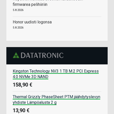
firmwarea pelihiiriin
5.8.2026
Honor uudisti logonsa
5.8.2026
Kingston Technology NV3 1 TB M.2 PCI Express
4.0 NVMe 3D NAND
158,90 €
Thermal Grizzly PhaseSheet PTM jäähdytyslevyn
yhdiste Lämpöalusta 2 g
13,90 €