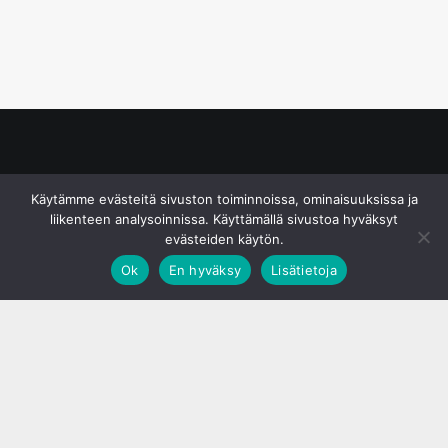
© S&J Media Oy
Käytämme evästeitä sivuston toiminnoissa, ominaisuuksissa ja
liikenteen analysoinnissa. Käyttämällä sivustoa hyväksyt
evästeiden käytön.
Ok
En hyväksy
Lisätietoja
;