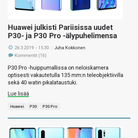
Huawei julkisti Pariisissa uudet
P30- ja P30 Pro -älypuhelimensa
26.3.2019 - 15:30
/
Juha Kokkonen
Kommentit (16)
P30 Pro -huippumallissa on neloiskamera
optisesti vakautetulla 135 mm:n teleobjektiivilla
sekä 40 watin pikalataustuki.
Lue lisää
Huawei
P30
P30 Pro