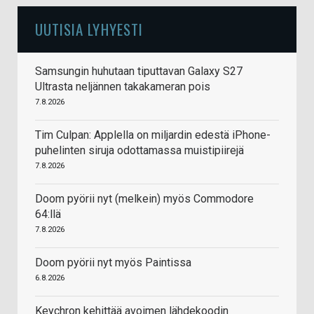
UUTISIA LYHYESTI
Samsungin huhutaan tiputtavan Galaxy S27
Ultrasta neljännen takakameran pois
7.8.2026
Tim Culpan: Applella on miljardin edestä iPhone-
puhelinten siruja odottamassa muistipiirejä
7.8.2026
Doom pyörii nyt (melkein) myös Commodore
64:llä
7.8.2026
Doom pyörii nyt myös Paintissa
6.8.2026
Keychron kehittää avoimen lähdekoodin