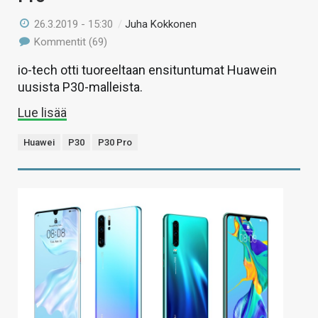
26.3.2019 - 15:30
/
Juha Kokkonen
Kommentit (69)
io-tech otti tuoreeltaan ensituntumat Huawein
uusista P30-malleista.
Lue lisää
Huawei
P30
P30 Pro