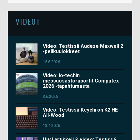
VIDEOT
Video: Testissä Audeze Maxwell 2
-pelikuulokkeet
15.6.2026
Video: io-techin
messuosastoraportit Computex
2026 -tapahtumasta
3.6.2026
Video: Testissä Keychron K2 HE
All-Wood
13.4.2026
Uusi artikkeli & video: Testissä