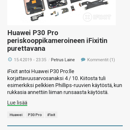
Huawei P30 Pro
periskooppikameroineen iFixitin
purettavana
15.4.2019 - 23:35
/
Petrus Laine
Kommentit (1)
iFixit antoi Huawei P30 Pro:lle
korjattavuusarvosanaksi 4 / 10. Kiitosta tuli
esimerkiksi pelkkien Phillips-ruuvien käytöstä, kun
rukkasia annettiin liiman runsaasta käytöstä.
Lue lisää
Huawei
P30 Pro
iFixit