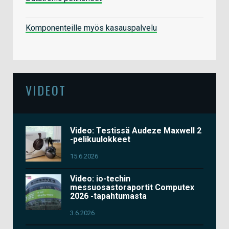
Komponenteille myös kasauspalvelu
VIDEOT
Video: Testissä Audeze Maxwell 2
-pelikuulokkeet
15.6.2026
Video: io-techin
messuosastoraportit Computex
2026 -tapahtumasta
3.6.2026