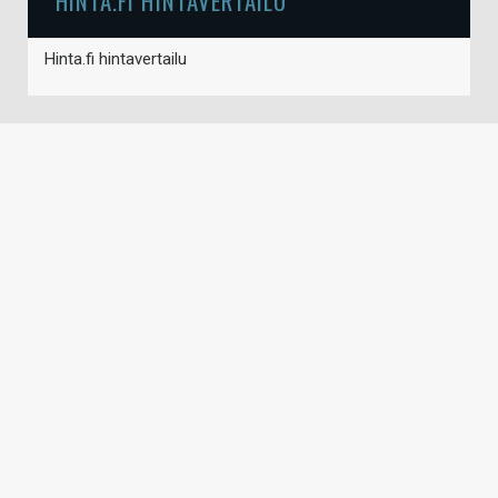
HINTA.FI HINTAVERTAILU
Hinta.fi hintavertailu