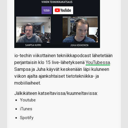
io-techin viikottainen tekniikkapodcast lähetetään
perjantaisin klo 15 live-lähetyksenä
YouTubessa
.
Sampsa ja Juha käyvät keskenään läpi kuluneen
viikon ajalta ajankohtaiset tietotekniikka- ja
mobiiliaiheet.
Jälkikäteen katseltavissa/kuunneltavissa:
Youtube
iTunes
Spotify