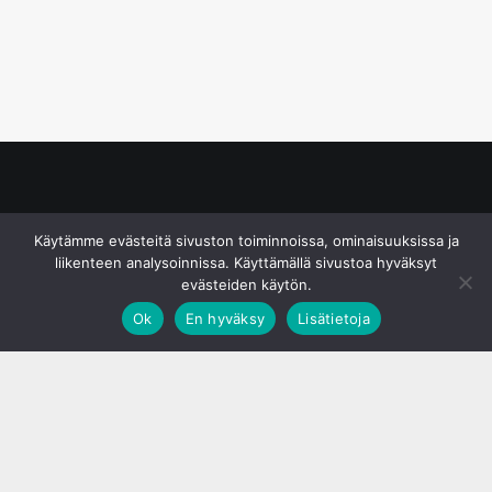
© S&J Media Oy
Käytämme evästeitä sivuston toiminnoissa, ominaisuuksissa ja
liikenteen analysoinnissa. Käyttämällä sivustoa hyväksyt
evästeiden käytön.
Ok
En hyväksy
Lisätietoja
;