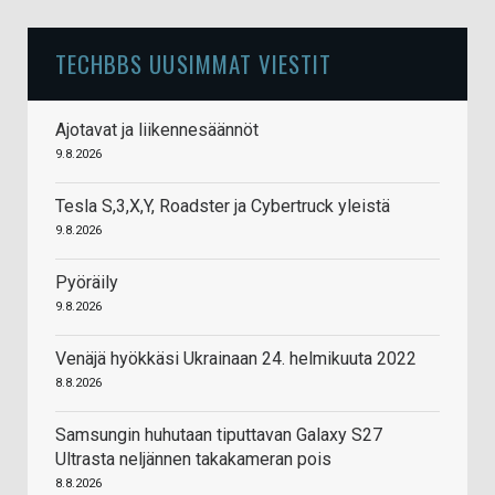
TECHBBS UUSIMMAT VIESTIT
Ajotavat ja liikennesäännöt
9.8.2026
Tesla S,3,X,Y, Roadster ja Cybertruck yleistä
9.8.2026
Pyöräily
9.8.2026
Venäjä hyökkäsi Ukrainaan 24. helmikuuta 2022
8.8.2026
Samsungin huhutaan tiputtavan Galaxy S27
Ultrasta neljännen takakameran pois
8.8.2026