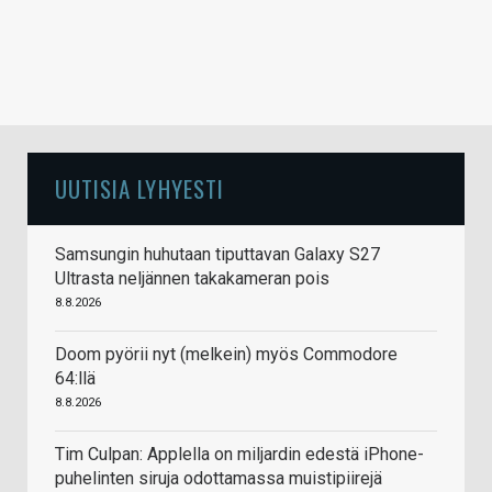
UUTISIA LYHYESTI
Samsungin huhutaan tiputtavan Galaxy S27
Ultrasta neljännen takakameran pois
8.8.2026
Doom pyörii nyt (melkein) myös Commodore
64:llä
8.8.2026
Tim Culpan: Applella on miljardin edestä iPhone-
puhelinten siruja odottamassa muistipiirejä