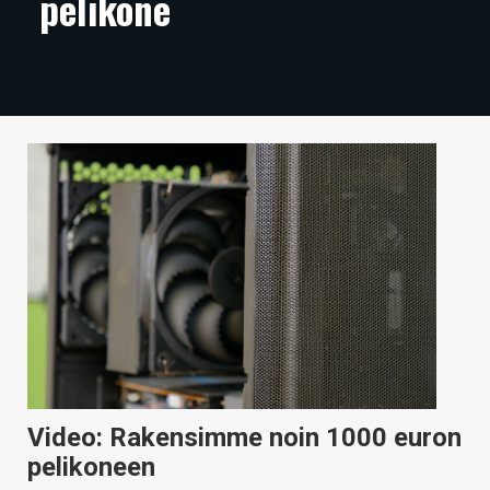
pelikone
ARTIKKELIT
VIDEOT
TECHBBS
TIETOA
HINTA.FI
KAUPPA
VAIHDA TEEMA
HAKU
Video: Rakensimme noin 1000 euron
pelikoneen