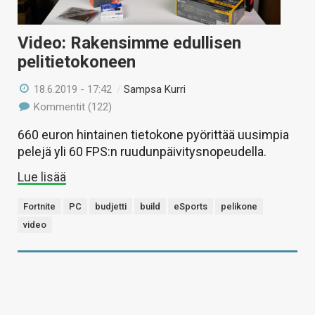
Video: Rakensimme edullisen
pelitietokoneen
18.6.2019 - 17:42
/
Sampsa Kurri
Kommentit (122)
660 euron hintainen tietokone pyörittää uusimpia
pelejä yli 60 FPS:n ruudunpäivitysnopeudella.
Lue lisää
Fortnite
PC
budjetti
build
eSports
pelikone
video