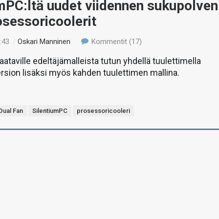
mPC:ltä uudet viidennen sukupolven
sessoricoolerit
:43
/
Oskari Manninen
Kommentit (17)
aataville edeltäjämalleista tutun yhdellä tuulettimella
rsion lisäksi myös kahden tuulettimen mallina.
Dual Fan
SilentiumPC
prosessoricooleri