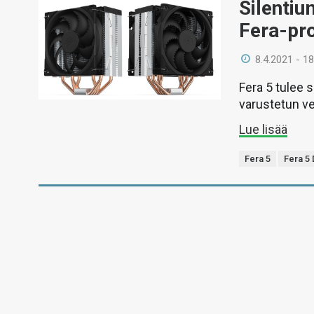
Silentiu
Fera-pro
8.4.2021 - 18
Fera 5 tulee s
varustetun ve
Lue lisää
Fera 5
Fera 5 