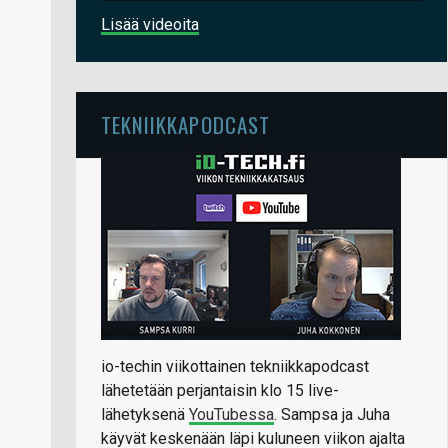
Lisää videoita
TEKNIIKKAPODCAST
io-techin viikottainen tekniikkapodcast
lähetetään perjantaisin klo 15 live-
lähetyksenä
YouTubessa
. Sampsa ja Juha
käyvät keskenään läpi kuluneen viikon ajalta