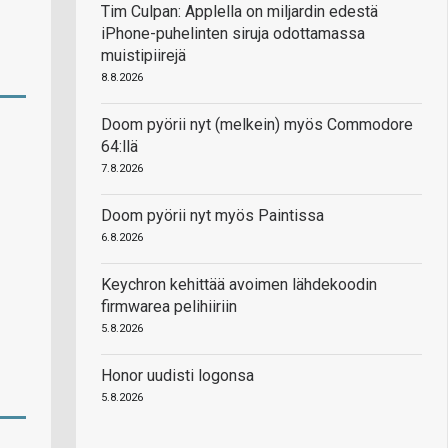
Tim Culpan: Applella on miljardin edestä
iPhone-puhelinten siruja odottamassa
muistipiirejä
8.8.2026
Doom pyörii nyt (melkein) myös Commodore
64:llä
7.8.2026
Doom pyörii nyt myös Paintissa
6.8.2026
Keychron kehittää avoimen lähdekoodin
firmwarea pelihiiriin
5.8.2026
Honor uudisti logonsa
5.8.2026