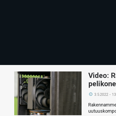
Video: 
pelikon
3.5.2022 - 13
Rakennamme v
uutuuskompon