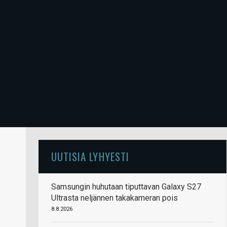
UUTISIA LYHYESTI
Samsungin huhutaan tiputtavan Galaxy S27
Ultrasta neljännen takakameran pois
8.8.2026