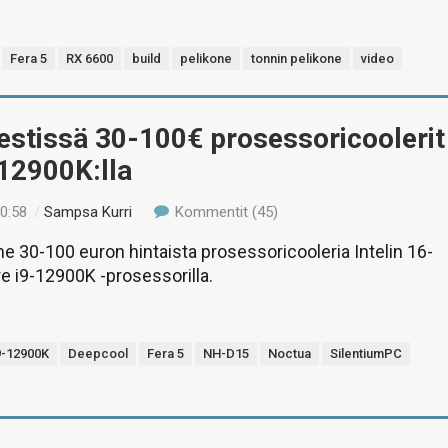
Fera 5
RX 6600
build
pelikone
tonnin pelikone
video
estissä 30-100€ prosessoricoolerit
12900K:lla
10:58
/
Sampsa Kurri
Kommentit (45)
e 30-100 euron hintaista prosessoricooleria Intelin 16-
re i9-12900K -prosessorilla.
9-12900K
Deepcool
Fera 5
NH-D15
Noctua
SilentiumPC