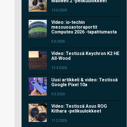
Maxwell 2 -pelikuulokkeet
15.6.2026
Video: io-techin
messuosastoraportit
Computex 2026 -tapahtumasta
3.6.2026
Video: Testissä Keychron K2 HE
All-Wood
13.4.2026
Uusi artikkeli & video: Testissä
Google Pixel 10a
9.3.2026
Video: Testissä Asus ROG
Kithara -pelikuulokkeet
11.2.2026