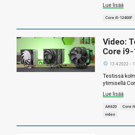
Lue lisää
Core i5-12400F
Video: T
Core i9-
13.4.2022 - 
Testissä kolm
ytimisellä Co
Lue lisää
AK620
Core i
video