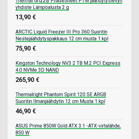
Thermal Grizzly PhaseSheet PTM jäähdytyslevyn
yhdiste Lämpöalusta 2 g
13,90 €
ARCTIC Liquid Freezer III Pro 360 Suoritin
Nestejäähdytyspakkaus 12 cm musta 1 kpl
75,90 €
Kingston Technology NV3 2 TB M.2 PCI Express
4.0 NVMe 3D NAND
265,90 €
Thermalright Phantom Spirit 120 SE ARGB
Suoritin Ilmanjäähdytin 12 cm Musta 1 kpl
46,90 €
ASUS Prime 850W Gold ATX 3.1 -ATX-virtalähde,
850 W