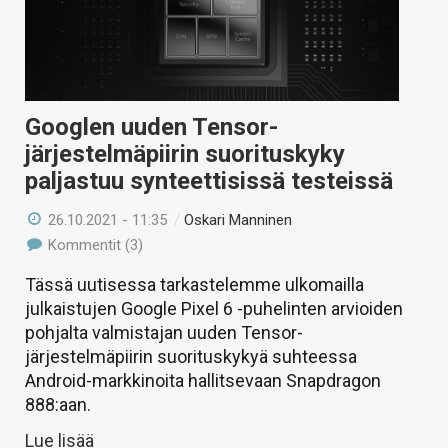
KAUPPA
VAIHDA TEEMA
Googlen uuden Tensor-
järjestelmäpiirin suorituskyky
HAKU
paljastuu synteettisissä testeissä
26.10.2021 - 11:35
/
Oskari Manninen
Kommentit (3)
Tässä uutisessa tarkastelemme ulkomailla
julkaistujen Google Pixel 6 -puhelinten arvioiden
pohjalta valmistajan uuden Tensor-
järjestelmäpiirin suorituskykyä suhteessa
Android-markkinoita hallitsevaan Snapdragon
888:aan.
Lue lisää