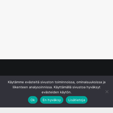
© S&J Media Oy
Käytämme evästeitä sivuston toiminnoissa, ominaisuuksissa ja
liikenteen analysoinnissa. Käyttämällä sivustoa hyväksyt
evästeiden käytön.
Ok
En hyväksy
Lisätietoja
;