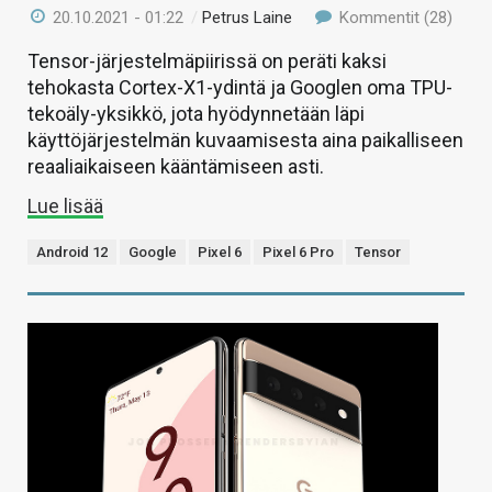
20.10.2021 - 01:22
/
Petrus Laine
Kommentit (28)
Tensor-järjestelmäpiirissä on peräti kaksi
tehokasta Cortex-X1-ydintä ja Googlen oma TPU-
tekoäly-yksikkö, jota hyödynnetään läpi
käyttöjärjestelmän kuvaamisesta aina paikalliseen
reaaliaikaiseen kääntämiseen asti.
Lue lisää
Android 12
Google
Pixel 6
Pixel 6 Pro
Tensor