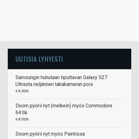
UUTISIA LYHYESTI
Samsungin huhutaan tiputtavan Galaxy S27
Ultrasta neljännen takakameran pois
6.8.2026
Doom pyörii nyt (melkein) myös Commodore
64:llä
6.8.2026
Doom pyörii nyt myös Paintissa