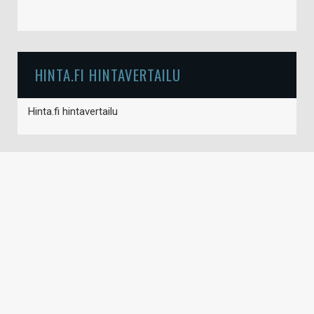
HINTA.FI HINTAVERTAILU
Hinta.fi hintavertailu