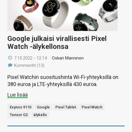
KAUPPA
VAIHDA TEEMA
Google julkaisi virallisesti Pixel
Watch -älykellonsa
HAKU
7.10.2022 - 12:14
/
Oskari Manninen
Kommentit (13)
Pixel Watchin suositushinta Wi-Fi-yhteyksillä on
380 euroa ja LTE-yhteyksillä 430 euroa.
Lue lisää
Exynos 9110
Google
Pixel Tablet
Pixel Watch
Tensor G2
älykello