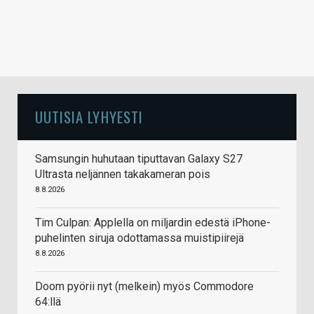
UUTISIA LYHYESTI
Samsungin huhutaan tiputtavan Galaxy S27
Ultrasta neljännen takakameran pois
8.8.2026
Tim Culpan: Applella on miljardin edestä iPhone-
puhelinten siruja odottamassa muistipiirejä
8.8.2026
Doom pyörii nyt (melkein) myös Commodore
64:llä