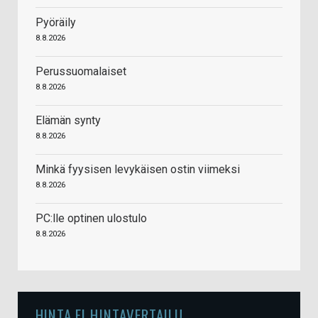
Pyöräily
8.8.2026
Perussuomalaiset
8.8.2026
Elämän synty
8.8.2026
Minkä fyysisen levykäisen ostin viimeksi
8.8.2026
PC:lle optinen ulostulo
8.8.2026
HINTA.FI HINTAVERTAILU