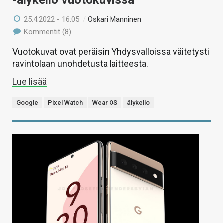
-älykello vuotokuvissa
25.4.2022 - 16:05
/
Oskari Manninen
Kommentit (8)
Vuotokuvat ovat peräisin Yhdysvalloissa väitetysti
ravintolaan unohdetusta laitteesta.
Lue lisää
Google
Pixel Watch
Wear OS
älykello