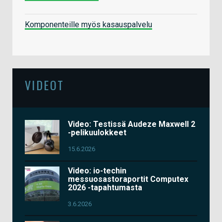
Komponenteille myös kasauspalvelu
VIDEOT
Video: Testissä Audeze Maxwell 2
-pelikuulokkeet
15.6.2026
Video: io-techin
messuosastoraportit Computex
2026 -tapahtumasta
3.6.2026