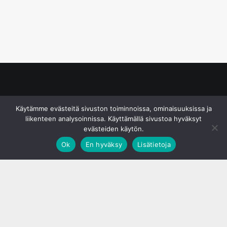
© S&J Media Oy
Käytämme evästeitä sivuston toiminnoissa, ominaisuuksissa ja
liikenteen analysoinnissa. Käyttämällä sivustoa hyväksyt
evästeiden käytön.
Ok
En hyväksy
Lisätietoja
;