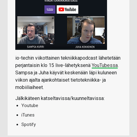
io-techin viikottainen tekniikkapodcast lähetetään
perjantaisin klo 15 live-lähetyksenä
YouTubessa
.
Sampsa ja Juha käyvät keskenään läpi kuluneen
viikon ajalta ajankohtaiset tietotekniikka- ja
mobiiliaiheet.
Jälkikäteen katseltavissa/kuunneltavissa:
Youtube
iTunes
Spotify