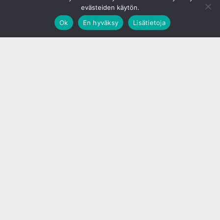
evästeiden käytön.
Ok
En hyväksy
Lisätietoja
;