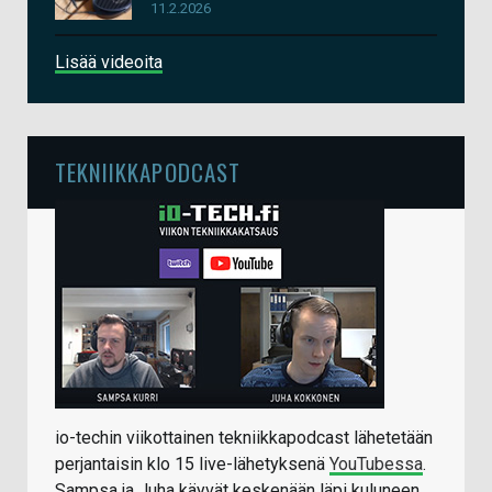
11.2.2026
Lisää videoita
TEKNIIKKAPODCAST
io-techin viikottainen tekniikkapodcast lähetetään
perjantaisin klo 15 live-lähetyksenä
YouTubessa
.
Sampsa ja Juha käyvät keskenään läpi kuluneen