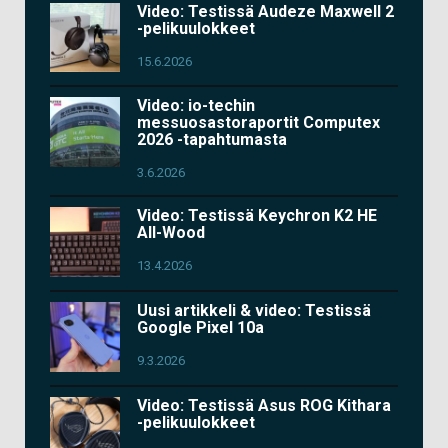
Video: Testissä Audeze Maxwell 2
-pelikuulokkeet
15.6.2026
Video: io-techin
messuosastoraportit Computex
2026 -tapahtumasta
3.6.2026
Video: Testissä Keychron K2 HE
All-Wood
13.4.2026
Uusi artikkeli & video: Testissä
Google Pixel 10a
9.3.2026
Video: Testissä Asus ROG Kithara
-pelikuulokkeet