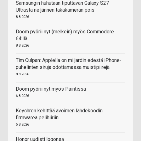
Samsungin huhutaan tiputtavan Galaxy S27
Ultrasta neljännen takakameran pois
8.8.2026
Doom pyörii nyt (melkein) myös Commodore
64:llä
8.8.2026
Tim Culpan: Applella on miljardin edestä iPhone-
puhelinten siruja odottamassa muistipiirejä
8.8.2026
Doom pyörii nyt myös Paintissa
6.8.2026
Keychron kehittää avoimen lähdekoodin
firmwarea pelihiiriin
5.8.2026
Honor uudisti logonsa