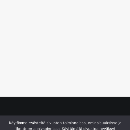
© S&J Media Oy
Käytämme evästeitä sivuston toiminnoissa, ominaisuuksissa ja
liikenteen analysoinnissa. Käyttämällä sivustoa hyväksyt