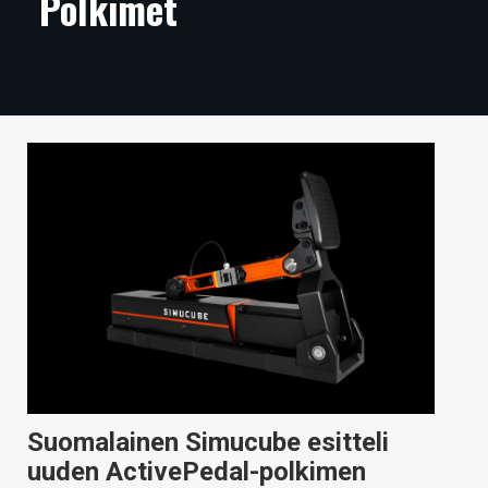
Polkimet
ARTIKKELIT
VIDEOT
TECHBBS
TIETOA
HINTA.FI
KAUPPA
VAIHDA TEEMA
HAKU
Suomalainen Simucube esitteli
uuden ActivePedal-polkimen