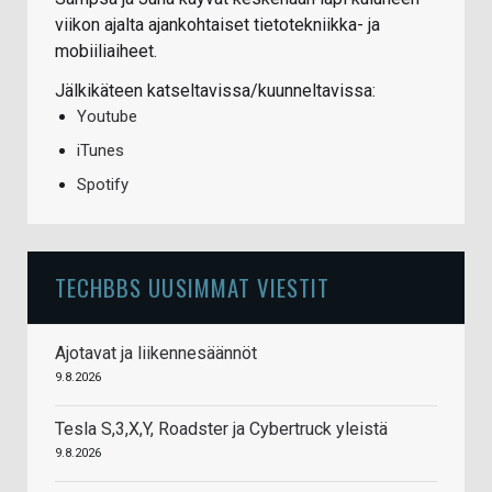
viikon ajalta ajankohtaiset tietotekniikka- ja
mobiiliaiheet.
Jälkikäteen katseltavissa/kuunneltavissa:
Youtube
iTunes
Spotify
TECHBBS UUSIMMAT VIESTIT
Ajotavat ja liikennesäännöt
9.8.2026
Tesla S,3,X,Y, Roadster ja Cybertruck yleistä
9.8.2026