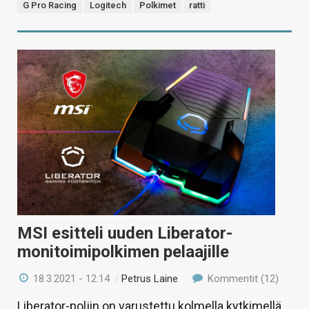
G Pro Racing
Logitech
Polkimet
ratti
MSI esitteli uuden Liberator-
monitoimipolkimen pelaajille
18.3.2021 - 12:14
/
Petrus Laine
Kommentit (12)
Liberator-poljin on varustettu kolmella kytkimellä