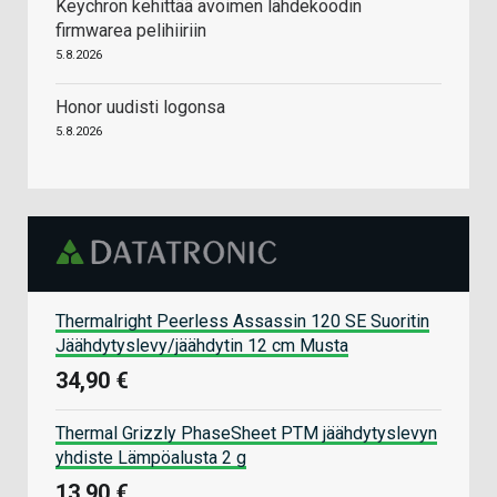
Keychron kehittää avoimen lähdekoodin
firmwarea pelihiiriin
5.8.2026
Honor uudisti logonsa
5.8.2026
Thermalright Peerless Assassin 120 SE Suoritin
Jäähdytyslevy/jäähdytin 12 cm Musta
34,90 €
Thermal Grizzly PhaseSheet PTM jäähdytyslevyn
yhdiste Lämpöalusta 2 g
13,90 €