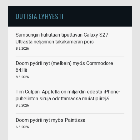
UUTISIA LYHYESTI
Samsungin huhutaan tiputtavan Galaxy S27
Ultrasta neljännen takakameran pois
8.8.2026
Doom pyörii nyt (melkein) myös Commodore
64:llä
8.8.2026
Tim Culpan: Applella on miljardin edestä iPhone-
puhelinten siruja odottamassa muistipiirejä
8.8.2026
Doom pyörii nyt myös Paintissa
6.8.2026