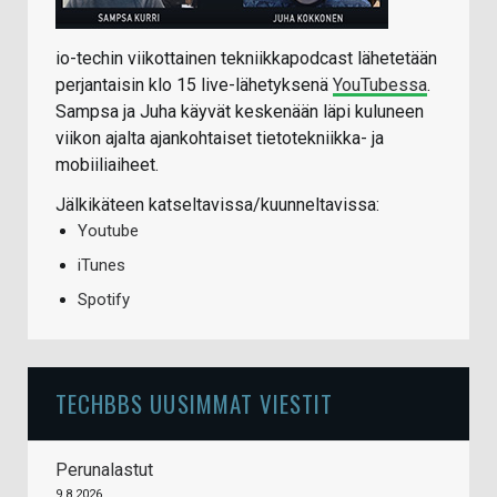
io-techin viikottainen tekniikkapodcast lähetetään
perjantaisin klo 15 live-lähetyksenä
YouTubessa
.
Sampsa ja Juha käyvät keskenään läpi kuluneen
viikon ajalta ajankohtaiset tietotekniikka- ja
mobiiliaiheet.
Jälkikäteen katseltavissa/kuunneltavissa:
Youtube
iTunes
Spotify
TECHBBS UUSIMMAT VIESTIT
Perunalastut
9.8.2026