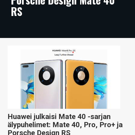
RS
ARTIKKELIT
VIDEOT
TECHBBS
TIETOA
HINTA.FI
KAUPPA
VAIHDA TEEMA
HAKU
Huawei julkaisi Mate 40 -sarjan
älypuhelimet: Mate 40, Pro, Pro+ ja
Porsche Design RS