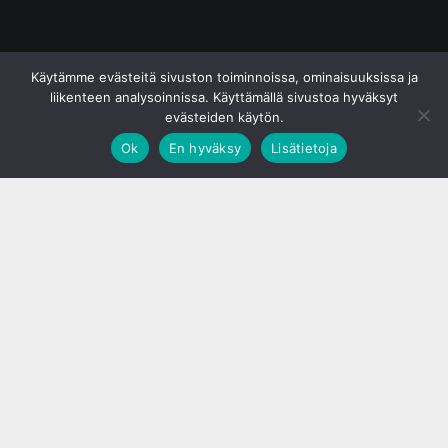
© S&J Media Oy
Käytämme evästeitä sivuston toiminnoissa, ominaisuuksissa ja
liikenteen analysoinnissa. Käyttämällä sivustoa hyväksyt
evästeiden käytön.
Ok
En hyväksy
Lisätietoja
;