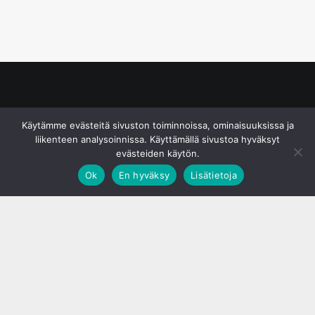
© S&J Media Oy
Käytämme evästeitä sivuston toiminnoissa, ominaisuuksissa ja
liikenteen analysoinnissa. Käyttämällä sivustoa hyväksyt
evästeiden käytön.
Ok
En hyväksy
Lisätietoja
;