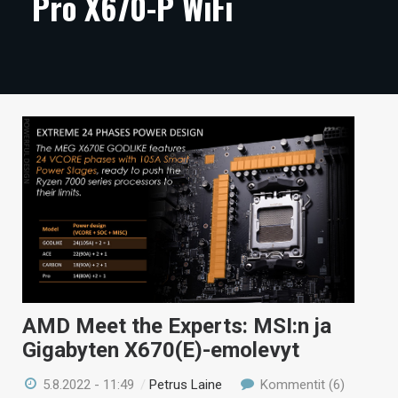
Pro X670-P WiFi
ARTIKKELIT
VIDEOT
TECHBBS
TIETOA
HINTA.FI
KAUPPA
VAIHDA TEEMA
AMD Meet the Experts: MSI:n ja
HAKU
Gigabyten X670(E)-emolevyt
5.8.2022 - 11:49
/
Petrus Laine
Kommentit (6)