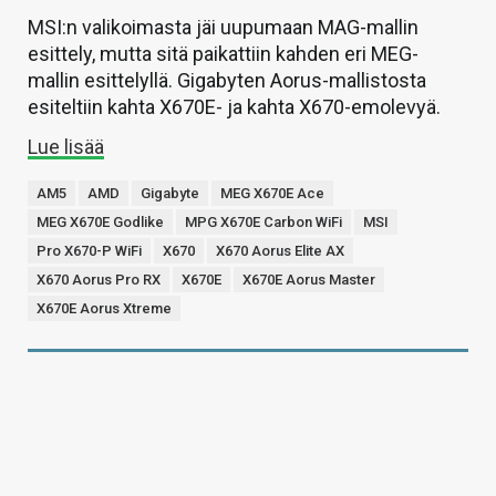
MSI:n valikoimasta jäi uupumaan MAG-mallin
esittely, mutta sitä paikattiin kahden eri MEG-
mallin esittelyllä. Gigabyten Aorus-mallistosta
esiteltiin kahta X670E- ja kahta X670-emolevyä.
Lue lisää
AM5
AMD
Gigabyte
MEG X670E Ace
MEG X670E Godlike
MPG X670E Carbon WiFi
MSI
Pro X670-P WiFi
X670
X670 Aorus Elite AX
X670 Aorus Pro RX
X670E
X670E Aorus Master
X670E Aorus Xtreme