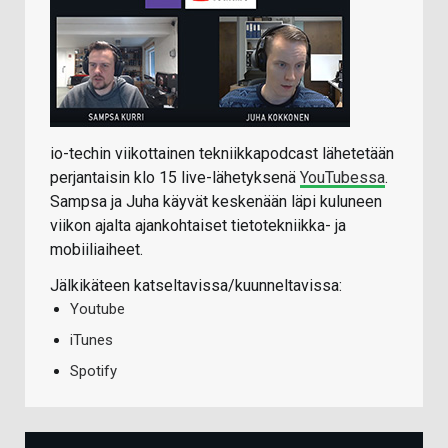
io-techin viikottainen tekniikkapodcast lähetetään
perjantaisin klo 15 live-lähetyksenä
YouTubessa
.
Sampsa ja Juha käyvät keskenään läpi kuluneen
viikon ajalta ajankohtaiset tietotekniikka- ja
mobiiliaiheet.
Jälkikäteen katseltavissa/kuunneltavissa:
Youtube
iTunes
Spotify