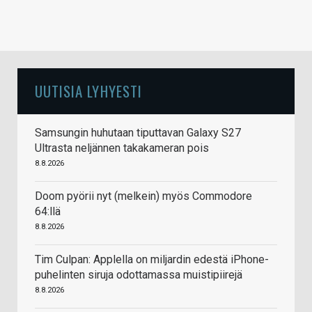
UUTISIA LYHYESTI
Samsungin huhutaan tiputtavan Galaxy S27
Ultrasta neljännen takakameran pois
8.8.2026
Doom pyörii nyt (melkein) myös Commodore
64:llä
8.8.2026
Tim Culpan: Applella on miljardin edestä iPhone-
puhelinten siruja odottamassa muistipiirejä
8.8.2026