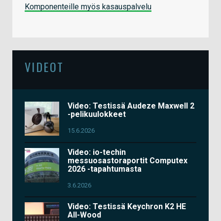
Komponenteille myös kasauspalvelu
VIDEOT
Video: Testissä Audeze Maxwell 2
-pelikuulokkeet
15.6.2026
Video: io-techin
messuosastoraportit Computex
2026 -tapahtumasta
3.6.2026
Video: Testissä Keychron K2 HE
All-Wood