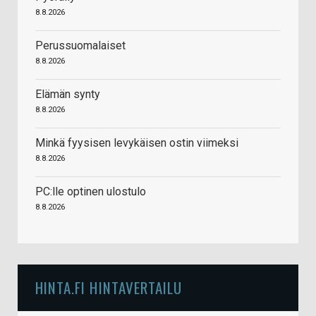
8.8.2026
Perussuomalaiset
8.8.2026
Elämän synty
8.8.2026
Minkä fyysisen levykäisen ostin viimeksi
8.8.2026
PC:lle optinen ulostulo
8.8.2026
HINTA.FI HINTAVERTAILU