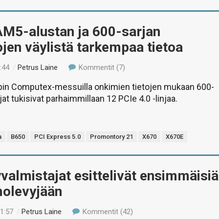
M5-alustan ja 600-sarjan
jojen väylistä tarkempaa tietoa
:44
/
Petrus Laine
Kommentit (7)
n Computex-messuilla onkimien tietojen mukaan 600-
rjat tukisivat parhaimmillaan 12 PCIe 4.0 -linjaa.
a
B650
PCI Express 5.0
Promontory 21
X670
X670E
almistajat esittelivät ensimmäisiä
olevyjään
21:57
/
Petrus Laine
Kommentit (42)