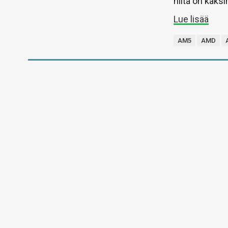
niitä on kaksi
Lue lisää
AM5
AMD