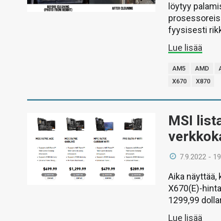
löytyy palami
prosessoreiss
fyysisesti rikk
Lue lisää
AM5
AMD
X670
X870
MSI lis
verkkok
7.9.2022 - 19
Aika näyttää,
X670(E)-hintah
1299,99 dollar
Lue lisää