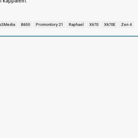
n kappalein.
ASMedia
B650
Promontory 21
Raphael
X670
X670E
Zen 4