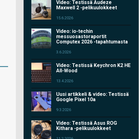
Video: Testissä Audeze
Maxwell 2 -pelikuulokkeet
15.6.2026
Video: io-techin
messuosastoraportit
Computex 2026 -tapahtumasta
3.6.2026
Video: Testissä Keychron K2 HE
All-Wood
13.4.2026
Uusi artikkeli & video: Testissä
Google Pixel 10a
9.3.2026
Video: Testissä Asus ROG
Kithara -pelikuulokkeet
11.2.2026