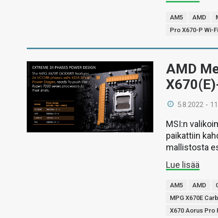
AM5
AMD
Pro X670-P Wi-F
AMD Mee
X670(E)
5.8.2022 - 11
MSI:n valikoi
paikattiin ka
mallistosta e
Lue lisää
AM5
AMD
MPG X670E Carb
X670 Aorus Pro 