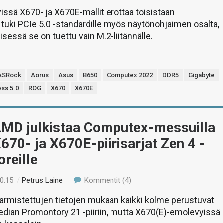
sä X670- ja X670E-mallit erottaa toisistaan
tuki PCIe 5.0 -standardille myös näytönohjaimen osalta,
essä se on tuettu vain M.2-liitännälle.
ASRock
Aorus
Asus
B650
Computex 2022
DDR5
Gigabyte
ess 5.0
ROG
X670
X670E
AMD julkistaa Computex-messuilla
670- ja X670E-piirisarjat Zen 4 -
reille
00:15
/
Petrus Laine
Kommentit (4)
armistettujen tietojen mukaan kaikki kolme perustuvat
ian Promontory 21 -piiriin, mutta X670(E)-emolevyissä