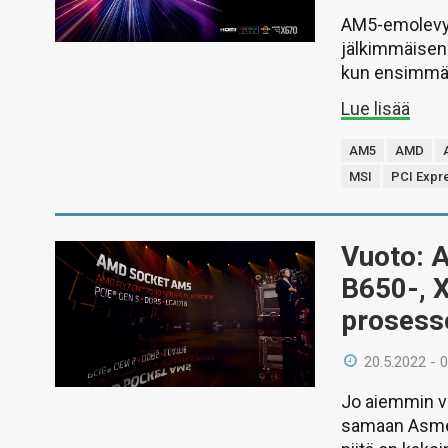
AM5-emolevyis
jälkimmäisen 
kun ensimmäis
Lue lisää
AM5
AMD
MSI
PCI Expr
Vuoto: 
B650-, X
prosesso
20.5.2022 - 
Jo aiemmin v
samaan Asmed