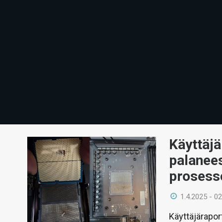
Käyttäjä
palanee
prosess
1.4.2025 - 02
Käyttäjärapor