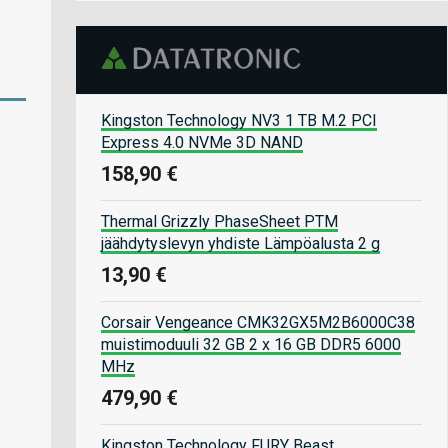
Kingston Technology NV3 1 TB M.2 PCI
Express 4.0 NVMe 3D NAND
158,90 €
Thermal Grizzly PhaseSheet PTM
jäähdytyslevyn yhdiste Lämpöalusta 2 g
13,90 €
Corsair Vengeance CMK32GX5M2B6000C38
muistimoduuli 32 GB 2 x 16 GB DDR5 6000
MHz
479,90 €
Kingston Technology FURY Beast