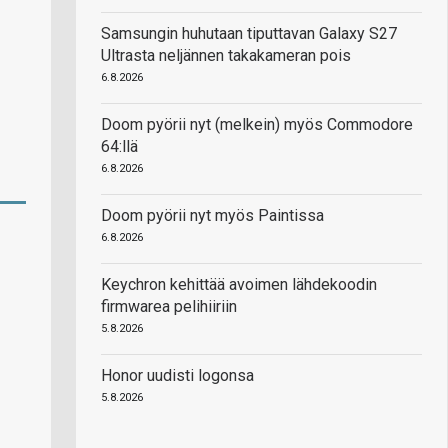
Samsungin huhutaan tiputtavan Galaxy S27
Ultrasta neljännen takakameran pois
6.8.2026
Doom pyörii nyt (melkein) myös Commodore
64:llä
6.8.2026
Doom pyörii nyt myös Paintissa
6.8.2026
Keychron kehittää avoimen lähdekoodin
firmwarea pelihiiriin
5.8.2026
Honor uudisti logonsa
5.8.2026