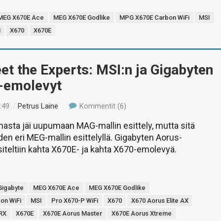
MEG X670E Ace
MEG X670E Godlike
MPG X670E Carbon WiFi
MSI
i
X670
X670E
t the Experts: MSI:n ja Gigabyten
-emolevyt
:49
/
Petrus Laine
Kommentit (6)
masta jäi uupumaan MAG-mallin esittely, mutta sitä
hden eri MEG-mallin esittelyllä. Gigabyten Aorus-
siteltiin kahta X670E- ja kahta X670-emolevyä.
Gigabyte
MEG X670E Ace
MEG X670E Godlike
on WiFi
MSI
Pro X670-P WiFi
X670
X670 Aorus Elite AX
RX
X670E
X670E Aorus Master
X670E Aorus Xtreme