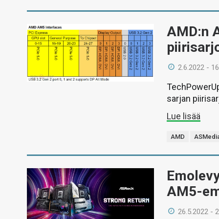
AMD:n A
piirisar
2.6.2022 - 16
TechPowerUpi
sarjan piirisa
Lue lisää
AMD
ASMedi
Emolevyv
AM5-em
26.5.2022 - 