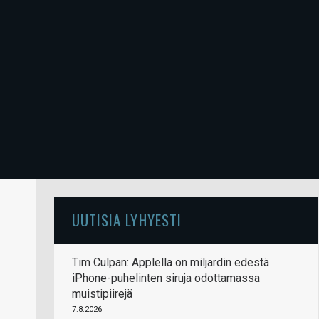
UUTISIA LYHYESTI
Tim Culpan: Applella on miljardin edestä
iPhone-puhelinten siruja odottamassa
muistipiirejä
7.8.2026