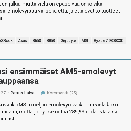
sen jälkiä, mutta vielä on epäselvää onko vika
a, emolevyissä vai sekä että, ja että ovatko tuotteet
i.
ASRock
Asus
B650
B850
Gigabyte
MSI
Ryzen 7 9800X3D
tasi ensimmäiset AM5-emolevyt
auppaansa
:27
/
Petrus Laine
Kommentit (25)
 kuvaako MSI:n neljän emolevyn valikoima vielä koko
aitaria, mutta jo nyt se riittää 289,99 dollarista aina
iin asti.