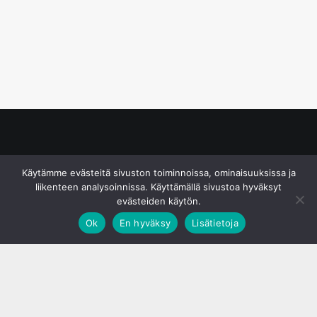
© S&J Media Oy
Käytämme evästeitä sivuston toiminnoissa, ominaisuuksissa ja
liikenteen analysoinnissa. Käyttämällä sivustoa hyväksyt
evästeiden käytön.
Ok
En hyväksy
Lisätietoja
;