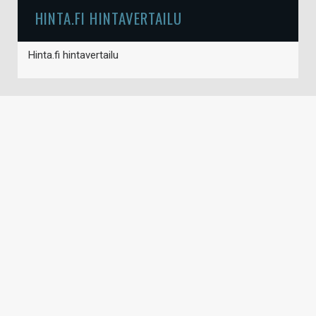
HINTA.FI HINTAVERTAILU
Hinta.fi hintavertailu