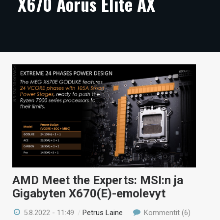
X670 Aorus Elite AX
ARTIKKELIT
VIDEOT
TECHBBS
TIETOA
HINTA.FI
KAUPPA
VAIHDA TEEMA
AMD Meet the Experts: MSI:n ja
HAKU
Gigabyten X670(E)-emolevyt
5.8.2022 - 11:49
/
Petrus Laine
Kommentit (6)