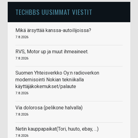
TECHBBS UUSIMMAT VIESTIT
Mikä ärsyttää kanssa-autoilijoissa?
7.8.2026
RVS, Motor up ja muut ihmeaineet.
7.8.2026
Suomen Yhteisverkko Oy:n radioverkon
modernisointi Nokian tekniikalla
käyttäjäkokemukset/palaute
7.8.2026
Via dolorosa (pelikone halvalla)
7.8.2026
Netin kauppapaikat(Tori, huuto, ebay, ...)
7.8.2026