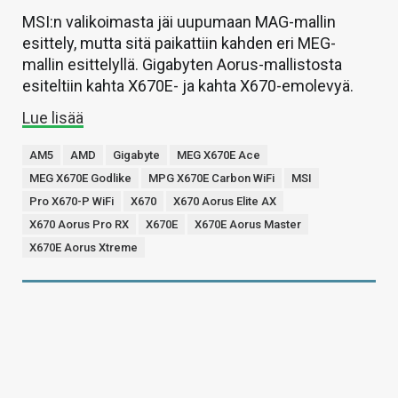
MSI:n valikoimasta jäi uupumaan MAG-mallin
esittely, mutta sitä paikattiin kahden eri MEG-
mallin esittelyllä. Gigabyten Aorus-mallistosta
esiteltiin kahta X670E- ja kahta X670-emolevyä.
Lue lisää
AM5
AMD
Gigabyte
MEG X670E Ace
MEG X670E Godlike
MPG X670E Carbon WiFi
MSI
Pro X670-P WiFi
X670
X670 Aorus Elite AX
X670 Aorus Pro RX
X670E
X670E Aorus Master
X670E Aorus Xtreme