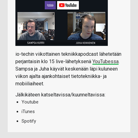
io-techin viikottainen tekniikkapodcast lähetetään
perjantaisin klo 15 live-lähetyksenä
YouTubessa
.
Sampsa ja Juha käyvät keskenään läpi kuluneen
viikon ajalta ajankohtaiset tietotekniikka- ja
mobiiliaiheet.
Jälkikäteen katseltavissa/kuunneltavissa:
Youtube
iTunes
Spotify