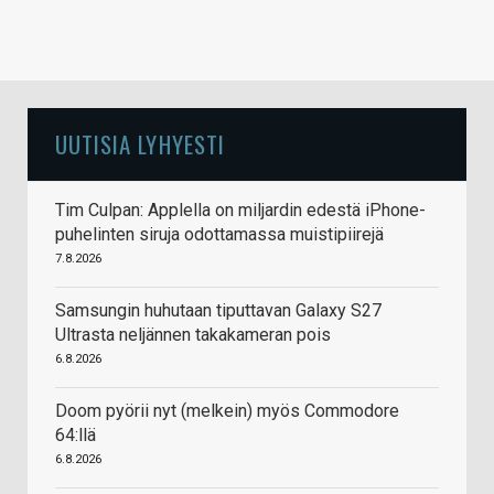
UUTISIA LYHYESTI
Tim Culpan: Applella on miljardin edestä iPhone-
puhelinten siruja odottamassa muistipiirejä
7.8.2026
Samsungin huhutaan tiputtavan Galaxy S27
Ultrasta neljännen takakameran pois
6.8.2026
Doom pyörii nyt (melkein) myös Commodore
64:llä
6.8.2026