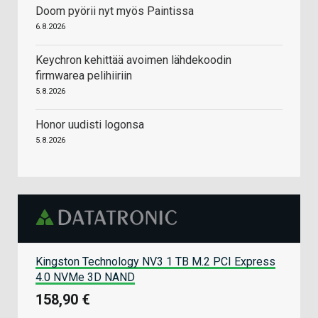
Doom pyörii nyt myös Paintissa
6.8.2026
Keychron kehittää avoimen lähdekoodin
firmwarea pelihiiriin
5.8.2026
Honor uudisti logonsa
5.8.2026
Kingston Technology NV3 1 TB M.2 PCI Express
4.0 NVMe 3D NAND
158,90 €