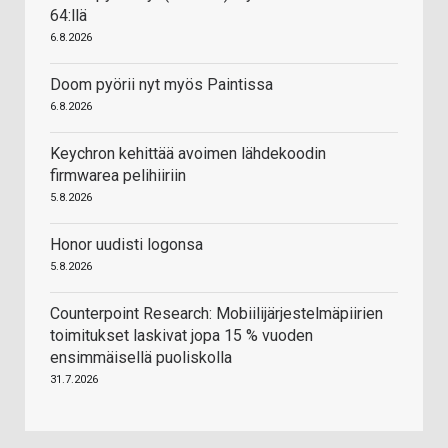
64:llä
6.8.2026
Doom pyörii nyt myös Paintissa
6.8.2026
Keychron kehittää avoimen lähdekoodin
firmwarea pelihiiriin
5.8.2026
Honor uudisti logonsa
5.8.2026
Counterpoint Research: Mobiilijärjestelmäpiirien
toimitukset laskivat jopa 15 % vuoden
ensimmäisellä puoliskolla
31.7.2026