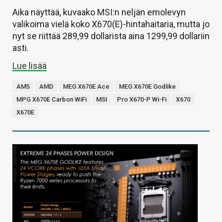
Aika näyttää, kuvaako MSI:n neljän emolevyn
valikoima vielä koko X670(E)-hintahaitaria, mutta jo
nyt se riittää 289,99 dollarista aina 1299,99 dollariin
asti.
Lue lisää
AM5
AMD
MEG X670E Ace
MEG X670E Godlike
MPG X670E Carbon WiFi
MSI
Pro X670-P Wi-Fi
X670
X670E