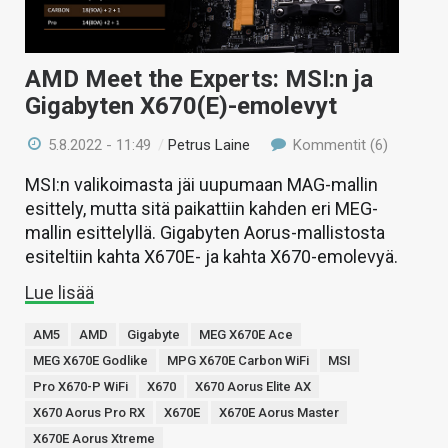
AMD Meet the Experts: MSI:n ja
Gigabyten X670(E)-emolevyt
5.8.2022 - 11:49
/
Petrus Laine
Kommentit (6)
MSI:n valikoimasta jäi uupumaan MAG-mallin
esittely, mutta sitä paikattiin kahden eri MEG-
mallin esittelyllä. Gigabyten Aorus-mallistosta
esiteltiin kahta X670E- ja kahta X670-emolevyä.
Lue lisää
AM5
AMD
Gigabyte
MEG X670E Ace
MEG X670E Godlike
MPG X670E Carbon WiFi
MSI
Pro X670-P WiFi
X670
X670 Aorus Elite AX
X670 Aorus Pro RX
X670E
X670E Aorus Master
X670E Aorus Xtreme