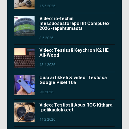
15.6.2026
Video: io-techin
messuosastoraportit Computex
2026 -tapahtumasta
3.6.2026
Video: Testissä Keychron K2 HE
All-Wood
13.4.2026
Uusi artikkeli & video: Testissä
Google Pixel 10a
9.3.2026
Video: Testissä Asus ROG Kithara
-pelikuulokkeet
11.2.2026