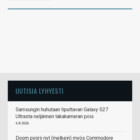
UUTISIA LYHYESTI
Samsungin huhutaan tiputtavan Galaxy S27
Ultrasta neljännen takakameran pois
6.8.2026
Doom pyörii nyt (melkein) myös Commodore