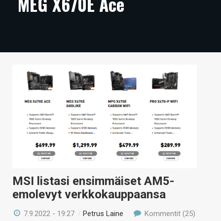
MEG X670E Ace
ARTIKKELIT
VIDEOT
TECHBBS
TIETOA
HINTA.FI
KAUPPA
VAIHDA TEEMA
MSI listasi ensimmäiset AM5-
HAKU
emolevyt verkkokauppaansa
7.9.2022 - 19:27
/
Petrus Laine
Kommentit (25)