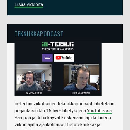
Lisää videoita
TEKNIIKKAPODCAST
io-techin viikottainen tekniikkapodcast lähetetään
perjantaisin klo 15 live-lähetyksenä
YouTubessa
.
Sampsa ja Juha käyvät keskenään läpi kuluneen
viikon ajalta ajankohtaiset tietotekniikka- ja