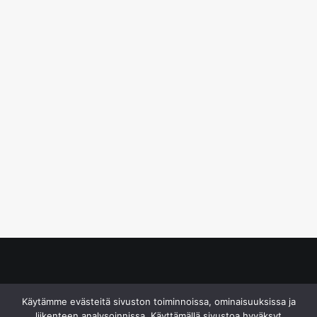
© S&J Media Oy
Käytämme evästeitä sivuston toiminnoissa, ominaisuuksissa ja
liikenteen analysoinnissa. Käyttämällä sivustoa hyväksyt