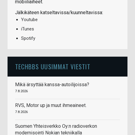
mobiiliaiheet.
Jälkikäteen katseltavissa/kuunneltavissa:
Youtube
iTunes
Spotify
TECHBBS UUSIMMAT VIESTIT
Mikä ärsyttää kanssa-autoilijoissa?
7.8.2026
RVS, Motor up ja muut ihmeaineet.
7.8.2026
Suomen Yhteisverkko Oy:n radioverkon
modernisointi Nokian tekniikalla