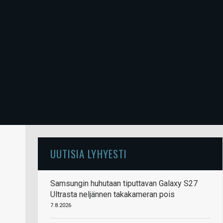
UUTISIA LYHYESTI
Samsungin huhutaan tiputtavan Galaxy S27
Ultrasta neljännen takakameran pois
7.8.2026