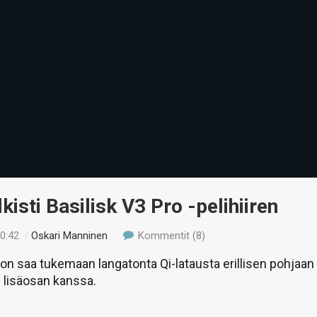
lkisti Basilisk V3 Pro -pelihiiren
10:42
/
Oskari Manninen
Kommentit (8)
ron saa tukemaan langatonta Qi-latausta erillisen pohjaan
 lisäosan kanssa.