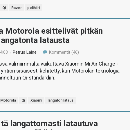
Qi
Razer
pelihiiri
a Motorola esittelivät pitkän
angatonta latausta
14:03
/
Petrus Laine
Kommentit (46)
sa valmiimmalta vaikuttava Xiaomin Mi Air Charge -
 yhtiön sisäisesti kehitetty, kun Motorolan teknologia
nneltuun Qi-standardiin.
Motorola
Qi
Xiaomi
langaton lataus
tä langattomasti latautuva