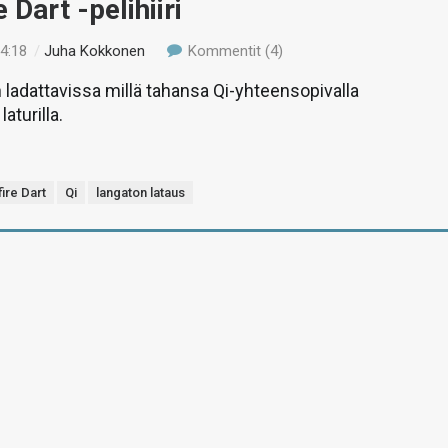
 Dart -pelihiiri
14:18
/
Juha Kokkonen
Kommentit (4)
n ladattavissa millä tahansa Qi-yhteensopivalla
aturilla.
ire Dart
Qi
langaton lataus