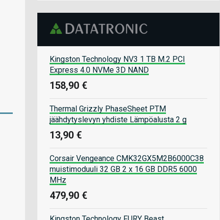
Kingston Technology NV3 1 TB M.2 PCI
Express 4.0 NVMe 3D NAND
158,90 €
Thermal Grizzly PhaseSheet PTM
jäähdytyslevyn yhdiste Lämpöalusta 2 g
13,90 €
Corsair Vengeance CMK32GX5M2B6000C38
muistimoduuli 32 GB 2 x 16 GB DDR5 6000
MHz
479,90 €
Kingston Technology FURY Beast