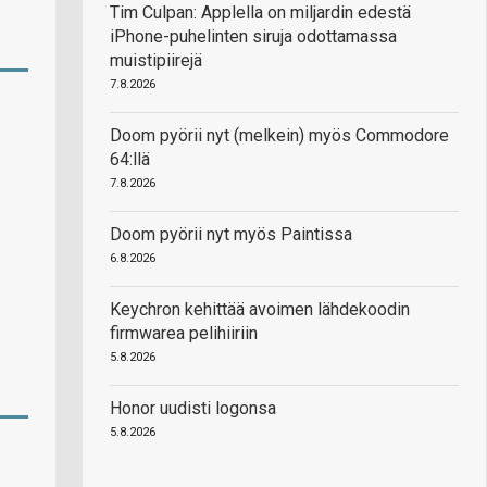
Tim Culpan: Applella on miljardin edestä
iPhone-puhelinten siruja odottamassa
muistipiirejä
7.8.2026
Doom pyörii nyt (melkein) myös Commodore
64:llä
7.8.2026
Doom pyörii nyt myös Paintissa
6.8.2026
Keychron kehittää avoimen lähdekoodin
firmwarea pelihiiriin
5.8.2026
Honor uudisti logonsa
5.8.2026