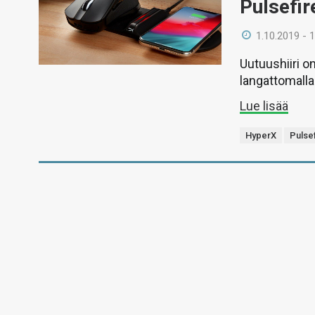
Pulsefire
1.10.2019 - 
Uutuushiiri o
langattomalla l
Lue lisää
HyperX
Pulsef