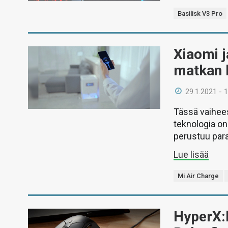
Basilisk V3 Pro
Xiaomi j
matkan l
29.1.2021 - 
Tässä vaihees
teknologia on
perustuu para
Lue lisää
Mi Air Charge
HyperX:l