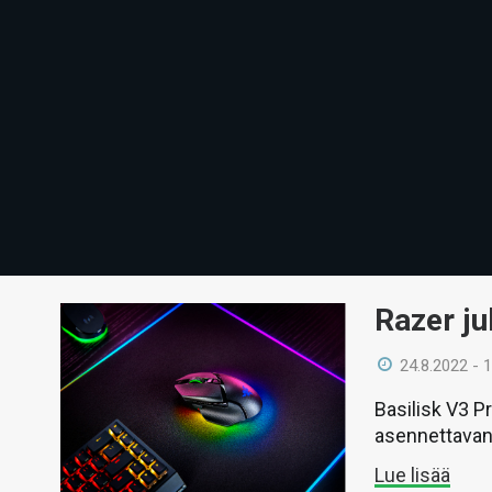
Razer ju
24.8.2022 - 
Basilisk V3 P
asennettavan
Lue lisää