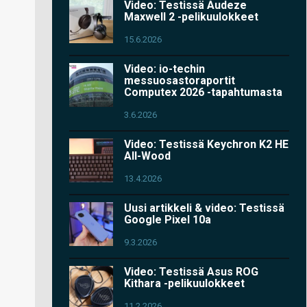
Video: Testissä Audeze
Maxwell 2 -pelikuulokkeet
15.6.2026
Video: io-techin
messuosastoraportit
Computex 2026 -tapahtumasta
3.6.2026
Video: Testissä Keychron K2 HE
All-Wood
13.4.2026
Uusi artikkeli & video: Testissä
Google Pixel 10a
9.3.2026
Video: Testissä Asus ROG
Kithara -pelikuulokkeet
11.2.2026