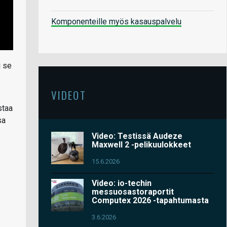
Komponenteille myös kasauspalvelu
i se
VIDEOT
staa
sa
Video: Testissä Audeze
Maxwell 2 -pelikuulokkeet
15.6.2026
Video: io-techin
messuosastoraportit
Computex 2026 -tapahtumasta
3.6.2026