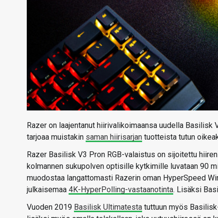
Razer on laajentanut hiirivalikoimaansa uudella Basilisk V3
tarjoaa muistakin
saman hiirisarjan
tuotteista tutun oikeak
Razer Basilisk V3 Pron RGB-valaistus on sijoitettu hiiren 
kolmannen sukupolven optisille kytkimille luvataan 90 mi
muodostaa langattomasti Razerin oman HyperSpeed Wirele
julkaisemaa
4K-HyperPolling-vastaanotinta
. Lisäksi Bas
Vuoden 2019
Basilisk Ultimatesta
tuttuun myös Basilisk