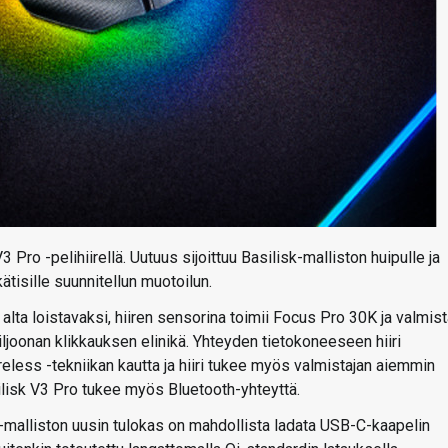
 Pro -pelihiirellä. Uutuus sijoittuu Basilisk-malliston huipulle ja
ätisille suunnitellun muotoilun.
alta loistavaksi, hiiren sensorina toimii Focus Pro 30K ja valmist
ljoonan klikkauksen elinikä. Yhteyden tietokoneeseen hiiri
ss -tekniikan kautta ja hiiri tukee myös valmistajan aiemmin
ilisk V3 Pro tukee myös Bluetooth-yhteyttä.
-malliston uusin tulokas on mahdollista ladata USB-C-kaapelin