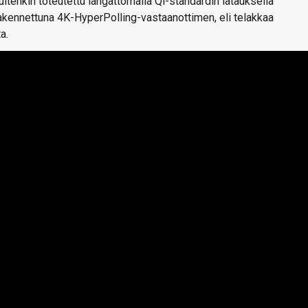
uitenkin toteutettu langattomalla Qi-standardin latauksella
rakennettuna 4K-HyperPolling-vastaanottimen, eli telakkaa
a.