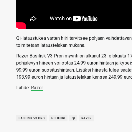
Qi-lataustukea varten hiiri tarvitsee pohjaan vaihdettava
toimitetaan lataustelakan mukana.
Razer Basilisk V3 Pron myynti on alkanut 23. elokuuta 1
pohjalevyn hiireen voi ostaa 24,99 euron hintaan ja kys
99,99 euron suositushintaan. Lisäksi hiirestä tulee saa
193,99 euron hintaan ja lataustelakan kanssa 249,99 euro
Lähde:
Razer
BASILISK V3 PRO
PELIHIIRI
QI
RAZER