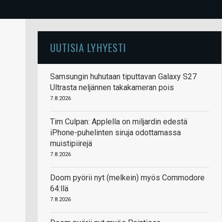
UUTISIA LYHYESTI
Samsungin huhutaan tiputtavan Galaxy S27
Ultrasta neljännen takakameran pois
7.8.2026
Tim Culpan: Applella on miljardin edestä
iPhone-puhelinten siruja odottamassa
muistipiirejä
7.8.2026
Doom pyörii nyt (melkein) myös Commodore
64:llä
7.8.2026