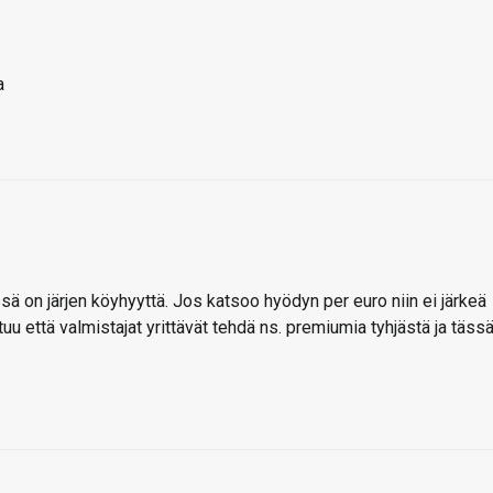
ta
ssä on järjen köyhyyttä. Jos katsoo hyödyn per euro niin ei järkeä
uu että valmistajat yrittävät tehdä ns. premiumia tyhjästä ja täss