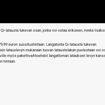
n Qi-latausta tukevan osan, jonka voi ostaa erikseen, minkä lisäks
79,99 euron suositushintaan. Langatonta Qi-latausta tukevan
eisen latauslevyn mukanaan tuovan lataustelakan puolestaan voi o
taville myös pakettivaihtoehdot langattoman latauksen levyn kans
n hintaan.