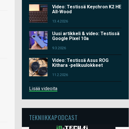
Video: Testissä Keychron K2 HE
All-Wood
13.4.2026
Uusi artikkeli & video: Testissä
Google Pixel 10a
9.3.2026
Video: Testissä Asus ROG
Kithara -pelikuulokkeet
11.2.2026
Lisää videoita
TEKNIIKKAPODCAST