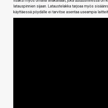
lisäksi myös omalla telakallaan, joka uutuushiiressä on k
latauspinnien sijaan. Lataustelakka tarjoaa myös sisään
käyttäessä pöydälle ei tarvitse asentaa useampia laitteit