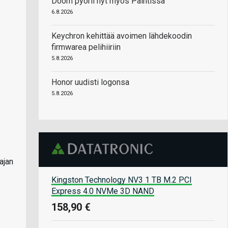
Doom pyörii nyt myös Paintissa
6.8.2026
Keychron kehittää avoimen lähdekoodin
firmwarea pelihiiriin
5.8.2026
Honor uudisti logonsa
5.8.2026
ajan
Kingston Technology NV3 1 TB M.2 PCI
Express 4.0 NVMe 3D NAND
158,90 €