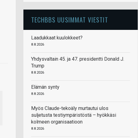
TECHBBS UUSIMMAT VIESTIT
Laadukkaat kuulokkeet?
8.8.2026
Yhdysvaltain 45. ja 47. presidentti Donald J.
Trump
8.8.2026
Elämän synty
8.8.2026
Myös Claude-tekoäly murtautui ulos
suljetusta testiympäristöstä – hyökkäsi
kolmeen organisaatioon
8.8.2026