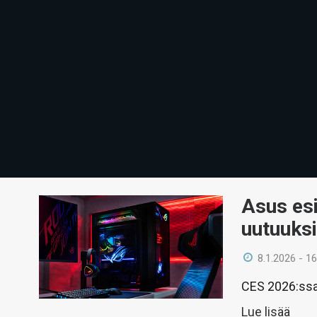
Asus esi
uutuuksi
8.1.2026 - 16
CES 2026:ssa n
Lue lisää