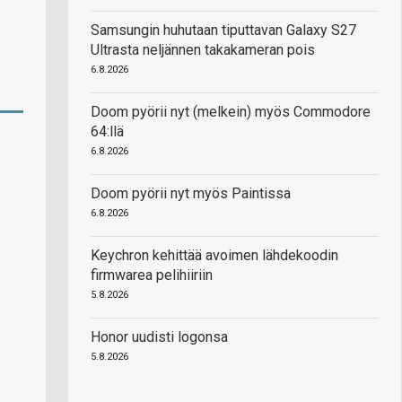
Samsungin huhutaan tiputtavan Galaxy S27
Ultrasta neljännen takakameran pois
6.8.2026
Doom pyörii nyt (melkein) myös Commodore
64:llä
6.8.2026
Doom pyörii nyt myös Paintissa
6.8.2026
Keychron kehittää avoimen lähdekoodin
firmwarea pelihiiriin
5.8.2026
Honor uudisti logonsa
5.8.2026