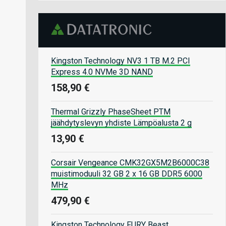
Kingston Technology NV3 1 TB M.2 PCI
Express 4.0 NVMe 3D NAND
158,90 €
Thermal Grizzly PhaseSheet PTM
jäähdytyslevyn yhdiste Lämpöalusta 2 g
13,90 €
Corsair Vengeance CMK32GX5M2B6000C38
muistimoduuli 32 GB 2 x 16 GB DDR5 6000
MHz
479,90 €
Kingston Technology FURY Beast