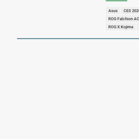
Asus
CES 202
ROG Falchion AC
ROG X Kojima