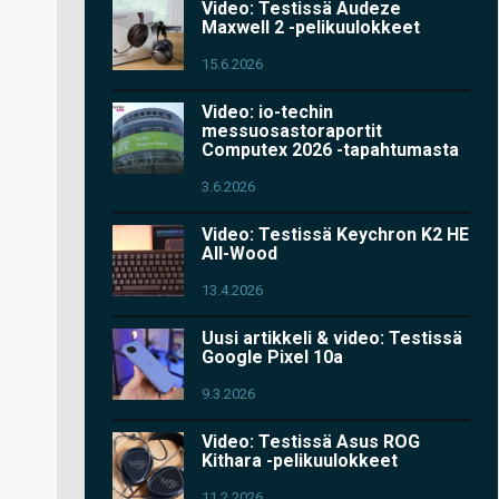
Video: Testissä Audeze
Maxwell 2 -pelikuulokkeet
15.6.2026
Video: io-techin
messuosastoraportit
Computex 2026 -tapahtumasta
3.6.2026
Video: Testissä Keychron K2 HE
All-Wood
13.4.2026
Uusi artikkeli & video: Testissä
Google Pixel 10a
9.3.2026
Video: Testissä Asus ROG
Kithara -pelikuulokkeet
11.2.2026