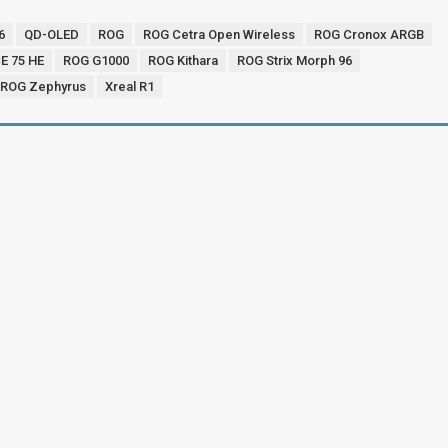
6
QD-OLED
ROG
ROG Cetra Open Wireless
ROG Cronox ARGB
E 75 HE
ROG G1000
ROG Kithara
ROG Strix Morph 96
ROG Zephyrus
Xreal R1