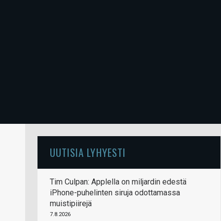
UUTISIA LYHYESTI
Tim Culpan: Applella on miljardin edestä
iPhone-puhelinten siruja odottamassa
muistipiirejä
7.8.2026