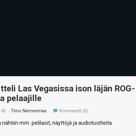
tteli Las Vegasissa ison läjän ROG-
a pelaajille
:42
/
Timo Niemenmaa
Kommentit (6)
ähtiin mm. pelilasit, näyttöjä ja audiotuotteita.