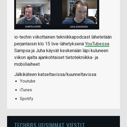
io-techin viikottainen tekniikkapodcast lähetetään
perjantaisin klo 15 live-lähetyksenä
YouTubessa
.
Sampsa ja Juha käyvät keskenään läpi kuluneen
viikon ajalta ajankohtaiset tietotekniikka- ja
mobiiliaiheet.
Jälkikäteen katseltavissa/kuunneltavissa:
Youtube
iTunes
Spotify
TECHBBS UUSIMMAT VIESTIT