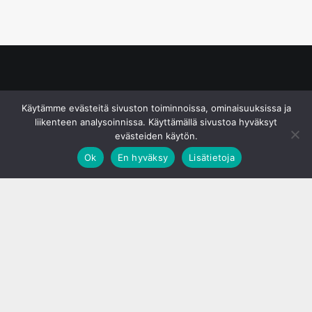
© S&J Media Oy
Käytämme evästeitä sivuston toiminnoissa, ominaisuuksissa ja
liikenteen analysoinnissa. Käyttämällä sivustoa hyväksyt
evästeiden käytön.
Ok
En hyväksy
Lisätietoja
;