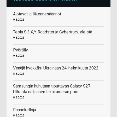
Ajotavat ja liikennesäännöt
9.8.2026
Tesla S,3,X,Y, Roadster ja Cybertruck yleistä
9.8.2026
Pyöräily
9.8.2026
Venäjä hyökkäsi Ukrainaan 24. helmikuuta 2022
8.8.2026
Samsungin huhutaan tiputtavan Galaxy S27
Ultrasta neljännen takakameran pois
8.8.2026
Rannekelloja
8.8.2026