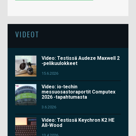
VIDEOT
Video: Testissä Audeze Maxwell 2
-pelikuulokkeet
15.6.2026
Video: io-techin
messuosastoraportit Computex
2026 -tapahtumasta
3.6.2026
Video: Testissä Keychron K2 HE
All-Wood
13.4.2026