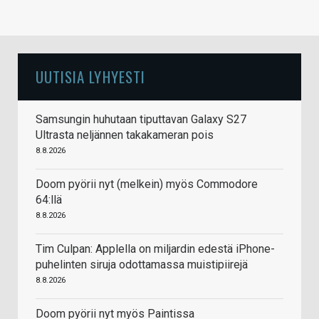
UUTISIA LYHYESTI
Samsungin huhutaan tiputtavan Galaxy S27
Ultrasta neljännen takakameran pois
8.8.2026
Doom pyörii nyt (melkein) myös Commodore
64:llä
8.8.2026
Tim Culpan: Applella on miljardin edestä iPhone-
puhelinten siruja odottamassa muistipiirejä
8.8.2026
Doom pyörii nyt myös Paintissa