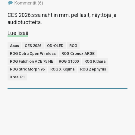
Kommentit (6)
CES 2026:ssa nähtiin mm. pelilasit, näyttöjä ja
audiotuotteita.
Lue lisää
Asus
CES 2026
QD-OLED
ROG
ROG Cetra Open Wireless
ROG Cronox ARGB
ROG Falchion ACE 75 HE
ROG G1000
ROG Kithara
ROG Strix Morph 96
ROG X Kojima
ROG Zephyrus
Xreal R1