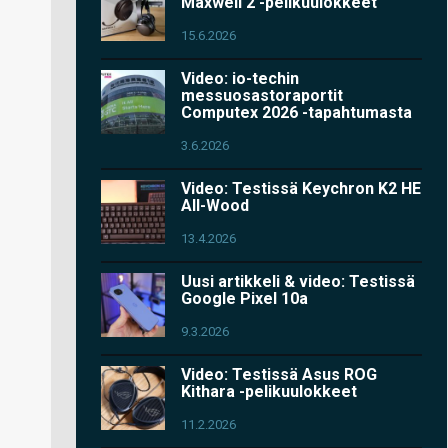
Maxwell 2 -pelikuulokkeet
15.6.2026
Video: io-techin
messuosastoraportit
Computex 2026 -tapahtumasta
3.6.2026
Video: Testissä Keychron K2 HE
All-Wood
13.4.2026
Uusi artikkeli & video: Testissä
Google Pixel 10a
9.3.2026
Video: Testissä Asus ROG
Kithara -pelikuulokkeet
11.2.2026