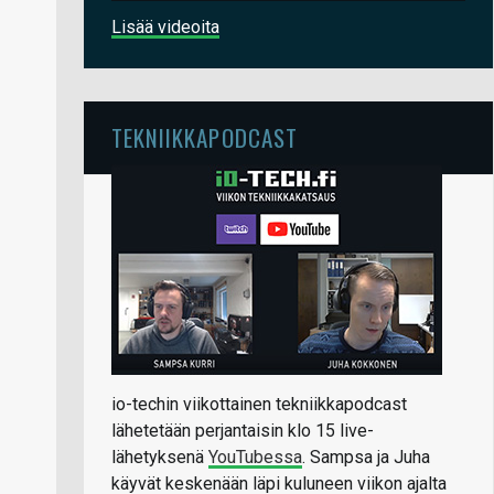
Lisää videoita
TEKNIIKKAPODCAST
io-techin viikottainen tekniikkapodcast
lähetetään perjantaisin klo 15 live-
lähetyksenä
YouTubessa
. Sampsa ja Juha
käyvät keskenään läpi kuluneen viikon ajalta