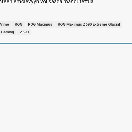
yhteen emolevyyn voi saada mahdutettua.
Prime
ROG
ROG Maximus
ROG Maximus Z690 Extreme Glacial
 Gaming
Z690