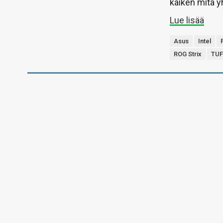
kaiken mitä 
Lue lisää
Asus
Intel
ROG Strix
TUF