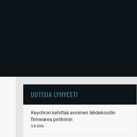
UUTISIA LYHYESTI
Keychron kehittää avoimen lähdekoodin
firmwarea pelihiiriin
5.8.2026