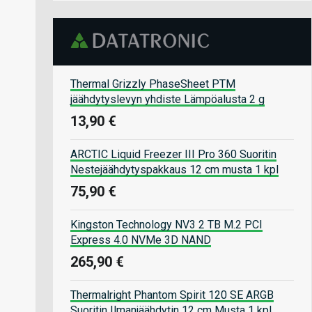
Thermal Grizzly PhaseSheet PTM
jäähdytyslevyn yhdiste Lämpöalusta 2 g
13,90 €
ARCTIC Liquid Freezer III Pro 360 Suoritin
Nestejäähdytyspakkaus 12 cm musta 1 kpl
75,90 €
Kingston Technology NV3 2 TB M.2 PCI
Express 4.0 NVMe 3D NAND
265,90 €
Thermalright Phantom Spirit 120 SE ARGB
Suoritin Ilmanjäähdytin 12 cm Musta 1 kpl