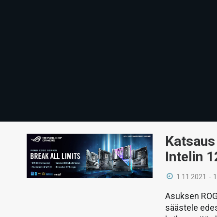
Katsaus
Intelin 
1.11.2021 - 
Asuksen ROG 
säästele edes