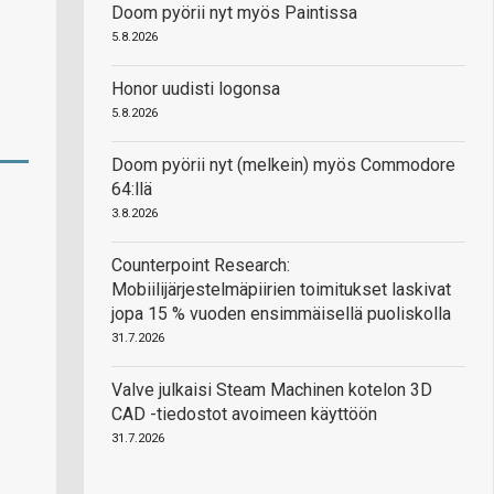
Doom pyörii nyt myös Paintissa
5.8.2026
Honor uudisti logonsa
5.8.2026
Doom pyörii nyt (melkein) myös Commodore
64:llä
3.8.2026
Counterpoint Research:
Mobiilijärjestelmäpiirien toimitukset laskivat
jopa 15 % vuoden ensimmäisellä puoliskolla
31.7.2026
Valve julkaisi Steam Machinen kotelon 3D
CAD -tiedostot avoimeen käyttöön
31.7.2026