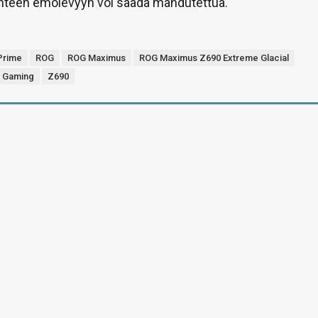
yhteen emolevyyn voi saada mahdutettua.
Prime
ROG
ROG Maximus
ROG Maximus Z690 Extreme Glacial
 Gaming
Z690