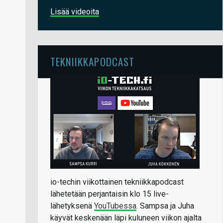
Lisää videoita
TEKNIIKKAPODCAST
io-techin viikottainen tekniikkapodcast
lähetetään perjantaisin klo 15 live-
lähetyksenä
YouTubessa
. Sampsa ja Juha
käyvät keskenään läpi kuluneen viikon ajalta