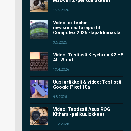
Maxwell 2 -pelikuulokkeet
15.6.2026
Video: io-techin
messuosastoraportit
Computex 2026 -tapahtumasta
3.6.2026
Video: Testissä Keychron K2 HE
All-Wood
13.4.2026
Uusi artikkeli & video: Testissä
Google Pixel 10a
9.3.2026
Video: Testissä Asus ROG
Kithara -pelikuulokkeet
11.2.2026