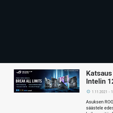
Katsaus
Intelin 
1.11.2021 - 
Asuksen ROG 
säästele edes