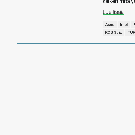
kaiken mitä 
Lue lisää
Asus
Intel
ROG Strix
TUF