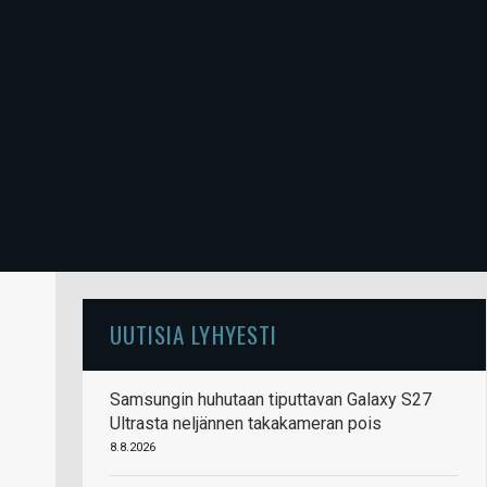
UUTISIA LYHYESTI
Samsungin huhutaan tiputtavan Galaxy S27
Ultrasta neljännen takakameran pois
8.8.2026