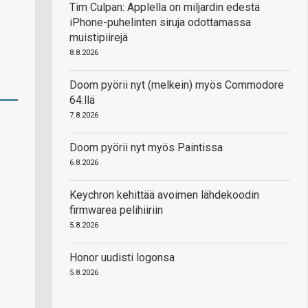
Tim Culpan: Applella on miljardin edestä
iPhone-puhelinten siruja odottamassa
muistipiirejä
8.8.2026
Doom pyörii nyt (melkein) myös Commodore
64:llä
7.8.2026
Doom pyörii nyt myös Paintissa
6.8.2026
Keychron kehittää avoimen lähdekoodin
firmwarea pelihiiriin
5.8.2026
Honor uudisti logonsa
5.8.2026