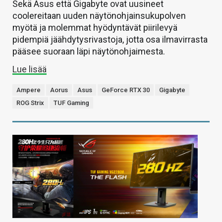
Sekä Asus että Gigabyte ovat uusineet
coolereitaan uuden näytönohjainsukupolven
myötä ja molemmat hyödyntävät piirilevyä
pidempiä jäähdytysrivastoja, jotta osa ilmavirrasta
pääsee suoraan läpi näytönohjaimesta.
Lue lisää
Ampere
Aorus
Asus
GeForce RTX 30
Gigabyte
ROG Strix
TUF Gaming