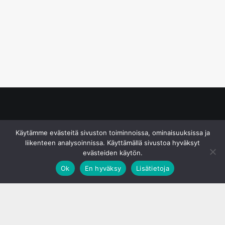
© S&J Media Oy
Käytämme evästeitä sivuston toiminnoissa, ominaisuuksissa ja
liikenteen analysoinnissa. Käyttämällä sivustoa hyväksyt
evästeiden käytön.
Ok
En hyväksy
Lisätietoja
;