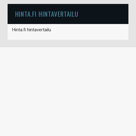
HINTA.FI HINTAVERTAILU
Hinta.fi hintavertailu