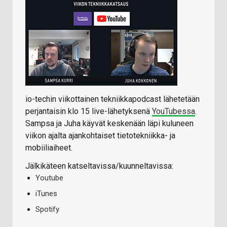
io-techin viikottainen tekniikkapodcast lähetetään
perjantaisin klo 15 live-lähetyksenä
YouTubessa
.
Sampsa ja Juha käyvät keskenään läpi kuluneen
viikon ajalta ajankohtaiset tietotekniikka- ja
mobiiliaiheet.
Jälkikäteen katseltavissa/kuunneltavissa:
Youtube
iTunes
Spotify