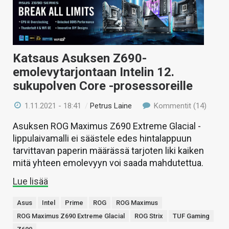
Katsaus Asuksen Z690-
emolevytarjontaan Intelin 12.
sukupolven Core -prosessoreille
1.11.2021 - 18:41
/
Petrus Laine
Kommentit (14)
Asuksen ROG Maximus Z690 Extreme Glacial -
lippulaivamalli ei säästele edes hintalappuun
tarvittavan paperin määrässä tarjoten liki kaiken
mitä yhteen emolevyyn voi saada mahdutettua.
Lue lisää
Asus
Intel
Prime
ROG
ROG Maximus
ROG Maximus Z690 Extreme Glacial
ROG Strix
TUF Gaming