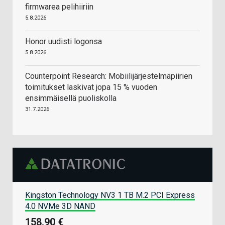
firmwarea pelihiiriin
5.8.2026
Honor uudisti logonsa
5.8.2026
Counterpoint Research: Mobiilijärjestelmäpiirien
toimitukset laskivat jopa 15 % vuoden
ensimmäisellä puoliskolla
31.7.2026
Kingston Technology NV3 1 TB M.2 PCI Express
4.0 NVMe 3D NAND
158,90 €