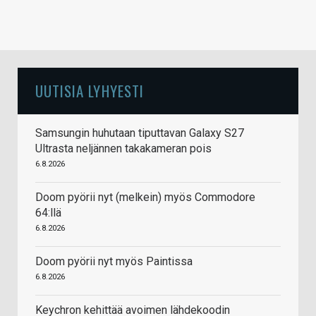
UUTISIA LYHYESTI
Samsungin huhutaan tiputtavan Galaxy S27
Ultrasta neljännen takakameran pois
6.8.2026
Doom pyörii nyt (melkein) myös Commodore
64:llä
6.8.2026
Doom pyörii nyt myös Paintissa
6.8.2026
Keychron kehittää avoimen lähdekoodin