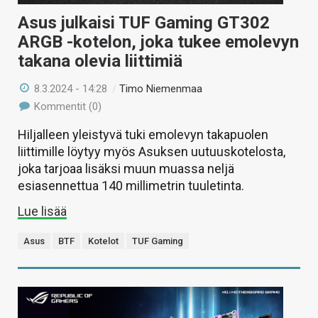
Asus julkaisi TUF Gaming GT302
ARGB -kotelon, joka tukee emolevyn
takana olevia liittimiä
8.3.2024 - 14:28
/
Timo Niemenmaa
Kommentit (0)
Hiljalleen yleistyvä tuki emolevyn takapuolen
liittimille löytyy myös Asuksen uutuuskotelosta,
joka tarjoaa lisäksi muun muassa neljä
esiasennettua 140 millimetrin tuuletinta.
Lue lisää
Asus
BTF
Kotelot
TUF Gaming