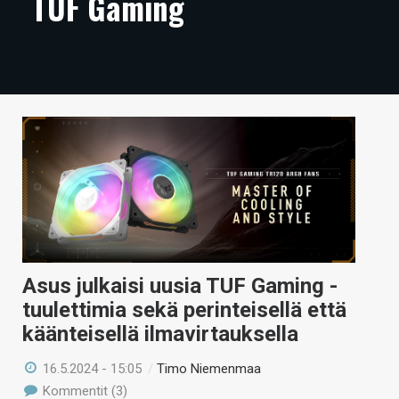
TUF Gaming
ARTIKKELIT
VIDEOT
TECHBBS
TIETOA
HINTA.FI
KAUPPA
VAIHDA TEEMA
Asus julkaisi uusia TUF Gaming -
tuulettimia sekä perinteisellä että
käänteisellä ilmavirtauksella
HAKU
16.5.2024 - 15:05
/
Timo Niemenmaa
Kommentit (3)