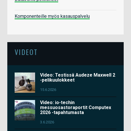
Komponenteille myös kasauspalvelu
VIDEOT
Video: Testissä Audeze Maxwell 2
-pelikuulokkeet
15.6.2026
Video: io-techin
messuosastoraportit Computex
2026 -tapahtumasta
3.6.2026