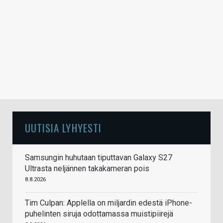
UUTISIA LYHYESTI
Samsungin huhutaan tiputtavan Galaxy S27
Ultrasta neljännen takakameran pois
8.8.2026
Tim Culpan: Applella on miljardin edestä iPhone-
puhelinten siruja odottamassa muistipiirejä