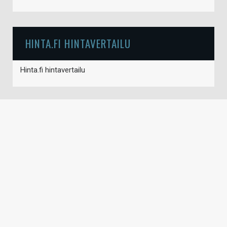
HINTA.FI HINTAVERTAILU
Hinta.fi hintavertailu