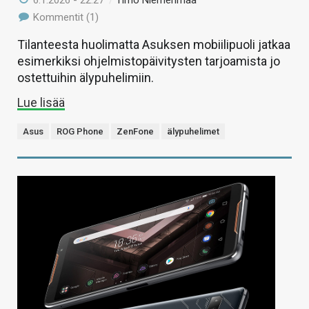
6.1.2026 - 22:27
/
Timo Niemenmaa
Kommentit (1)
Tilanteesta huolimatta Asuksen mobiilipuoli jatkaa
esimerkiksi ohjelmistopäivitysten tarjoamista jo
ostettuihin älypuhelimiin.
Lue lisää
Asus
ROG Phone
ZenFone
älypuhelimet