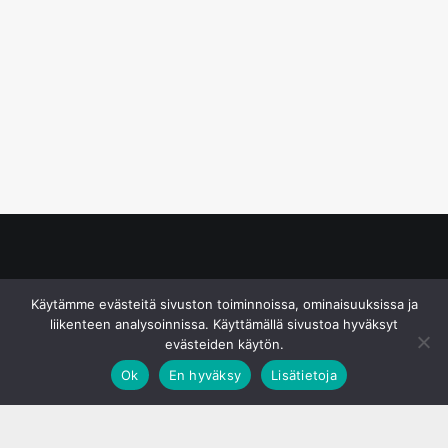
© S&J Media Oy
Käytämme evästeitä sivuston toiminnoissa, ominaisuuksissa ja
liikenteen analysoinnissa. Käyttämällä sivustoa hyväksyt
evästeiden käytön.
Ok
En hyväksy
Lisätietoja
;