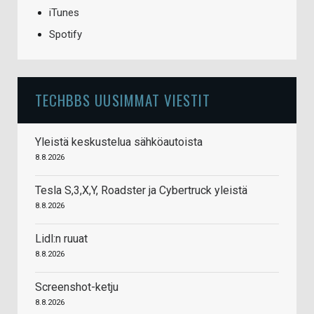
iTunes
Spotify
TECHBBS UUSIMMAT VIESTIT
Yleistä keskustelua sähköautoista
8.8.2026
Tesla S,3,X,Y, Roadster ja Cybertruck yleistä
8.8.2026
Lidl:n ruuat
8.8.2026
Screenshot-ketju
8.8.2026