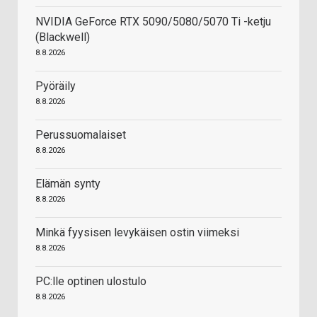
NVIDIA GeForce RTX 5090/5080/5070 Ti -ketju
(Blackwell)
8.8.2026
Pyöräily
8.8.2026
Perussuomalaiset
8.8.2026
Elämän synty
8.8.2026
Minkä fyysisen levykäisen ostin viimeksi
8.8.2026
PC:lle optinen ulostulo
8.8.2026