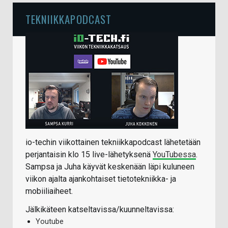
TEKNIIKKAPODCAST
io-techin viikottainen tekniikkapodcast lähetetään
perjantaisin klo 15 live-lähetyksenä
YouTubessa
.
Sampsa ja Juha käyvät keskenään läpi kuluneen
viikon ajalta ajankohtaiset tietotekniikka- ja
mobiiliaiheet.
Jälkikäteen katseltavissa/kuunneltavissa:
Youtube