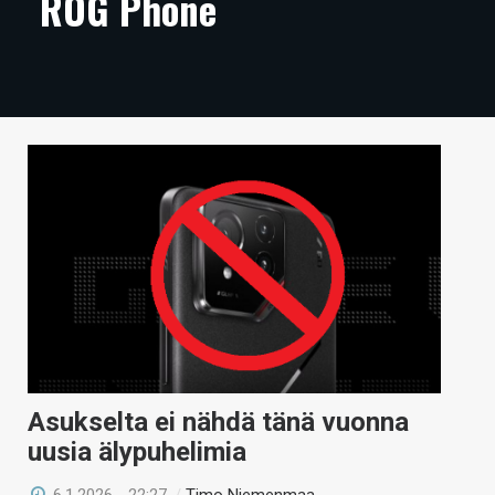
ROG Phone
ARTIKKELIT
VIDEOT
TECHBBS
TIETOA
HINTA.FI
KAUPPA
VAIHDA TEEMA
HAKU
Asukselta ei nähdä tänä vuonna
uusia älypuhelimia