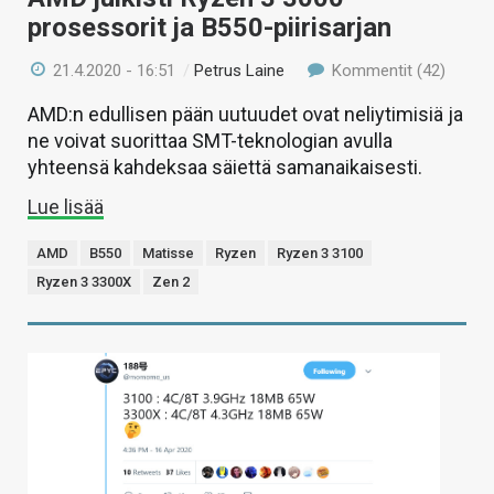
prosessorit ja B550-piirisarjan
21.4.2020 - 16:51
/
Petrus Laine
Kommentit (42)
AMD:n edullisen pään uutuudet ovat neliytimisiä ja
ne voivat suorittaa SMT-teknologian avulla
yhteensä kahdeksaa säiettä samanaikaisesti.
Lue lisää
AMD
B550
Matisse
Ryzen
Ryzen 3 3100
Ryzen 3 3300X
Zen 2