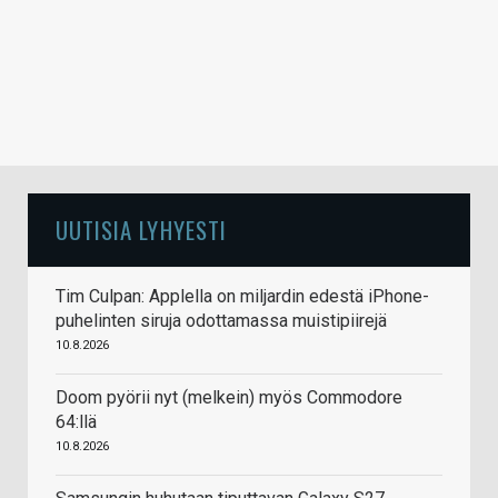
UUTISIA LYHYESTI
Tim Culpan: Applella on miljardin edestä iPhone-
puhelinten siruja odottamassa muistipiirejä
10.8.2026
Doom pyörii nyt (melkein) myös Commodore
64:llä
10.8.2026