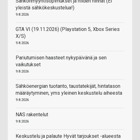
Sähkönmyyntisopimukset ja niiden hinnat (EI
yleistä sähkökeskustelua!)
9.8.2026
GTA VI (19.11.2026) (Playstation 5, Xbox Series
X/S)
9.8.2026
Pariutumisen haasteet nykypäivänä ja sen
vaikutukset
9.8.2026
Sähköenergian tuotanto, taustatekijät, hintatason
määräytyminen, yms yleinen keskustelu aiheesta
9.8.2026
NAS rakentelut
9.8.2026
Keskustelu ja palaute Hyvät tarjoukset -alueesta