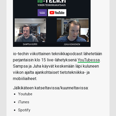
io-techin viikottainen tekniikkapodcast lähetetään
perjantaisin klo 15 live-lähetyksenä
YouTubessa
.
Sampsa ja Juha käyvät keskenään läpi kuluneen
viikon ajalta ajankohtaiset tietotekniikka- ja
mobiiliaiheet.
Jälkikäteen katseltavissa/kuunneltavissa:
Youtube
iTunes
Spotify