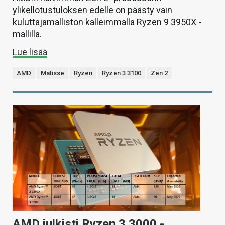
ylikellotustuloksen edelle on päästy vain
kuluttajamalliston kalleimmalla Ryzen 9 3950X -
mallilla.
Lue lisää
AMD
Matisse
Ryzen
Ryzen 3 3100
Zen 2
AMD julkisti Ryzen 3 3000 -