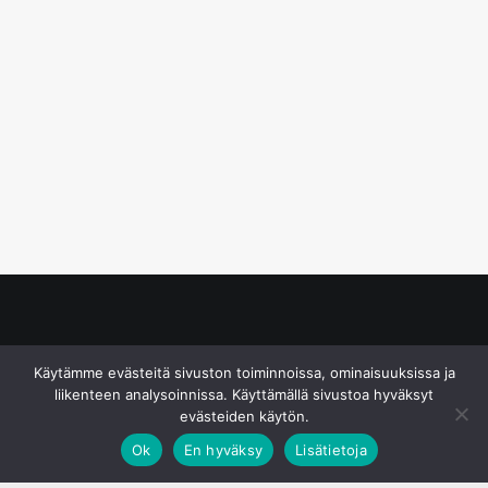
© S&J Media Oy
Käytämme evästeitä sivuston toiminnoissa, ominaisuuksissa ja
liikenteen analysoinnissa. Käyttämällä sivustoa hyväksyt
evästeiden käytön.
Ok
En hyväksy
Lisätietoja