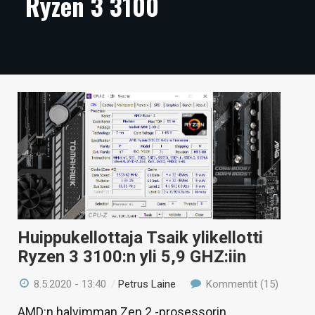
Ryzen 3 3100
ARTIKKELIT
VIDEOT
TECHBBS
TIETOA
HINTA.FI
KAUPPA
VAIHDA TEEMA
Huippukellottaja Tsaik ylikellotti
Ryzen 3 3100:n yli 5,9 GHZ:iin
HAKU
8.5.2020 - 13:40
/
Petrus Laine
Kommentit (15)
AMD:n halvimman Zen 2 -prosessorin