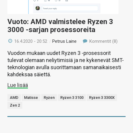
Vuoto: AMD valmistelee Ryzen 3
3000 -sarjan prosessoreita
16.4.2020 - 20:52
/
Petrus Laine
Kommentit (8)
Vuodon mukaan uudet Ryzen 3 -prosessorit
tulevat olemaan neliytimisiä ja ne kykenevät SMT-
teknologian avulla suorittamaan samanaikaisesti
kahdeksaa säiettä.
Lue lisää
AMD
Matisse
Ryzen
Ryzen 3 3100
Ryzen 3 3300X
Zen 2