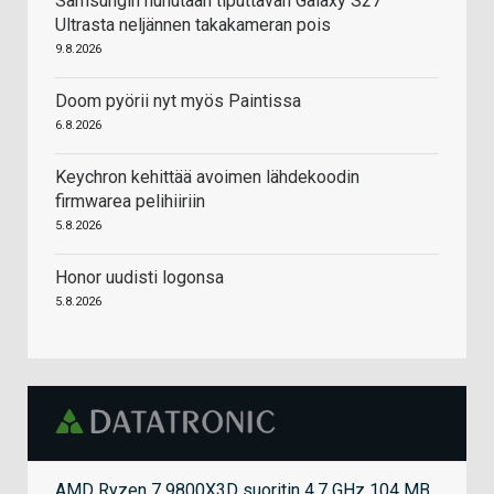
Samsungin huhutaan tiputtavan Galaxy S27
Ultrasta neljännen takakameran pois
9.8.2026
Doom pyörii nyt myös Paintissa
6.8.2026
Keychron kehittää avoimen lähdekoodin
firmwarea pelihiiriin
5.8.2026
Honor uudisti logonsa
5.8.2026
AMD Ryzen 7 9800X3D suoritin 4,7 GHz 104 MB