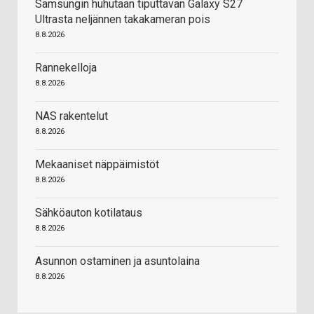
Samsungin huhutaan tiputtavan Galaxy S27
Ultrasta neljännen takakameran pois
8.8.2026
Rannekelloja
8.8.2026
NAS rakentelut
8.8.2026
Mekaaniset näppäimistöt
8.8.2026
Sähköauton kotilataus
8.8.2026
Asunnon ostaminen ja asuntolaina
8.8.2026