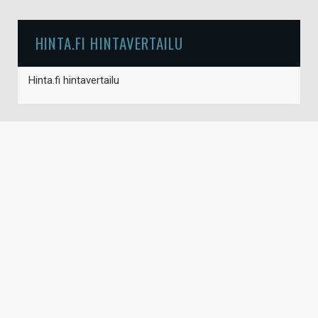
HINTA.FI HINTAVERTAILU
Hinta.fi hintavertailu