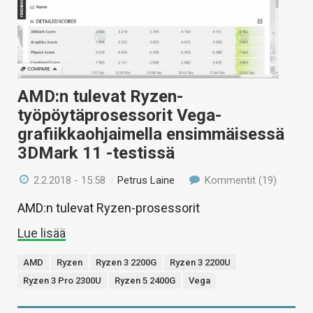
KAUPPA
VAIHDA TEEMA
AMD:n tulevat Ryzen-
työpöytäprosessorit Vega-
HAKU
grafiikkaohjaimella ensimmäisessä
3DMark 11 -testissä
2.2.2018 - 15:58
/
Petrus Laine
Kommentit (19)
AMD:n tulevat Ryzen-prosessorit
Lue lisää
AMD
Ryzen
Ryzen 3 2200G
Ryzen 3 2200U
Ryzen 3 Pro 2300U
Ryzen 5 2400G
Vega