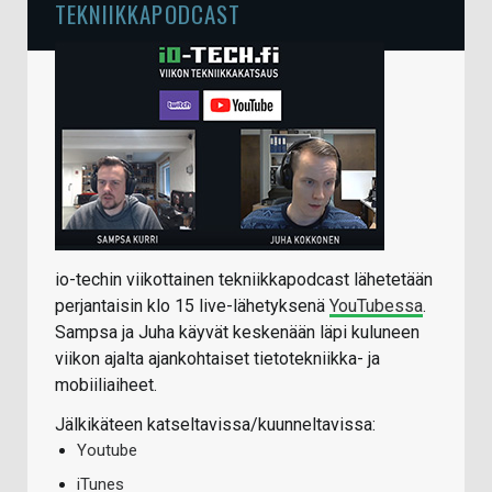
TEKNIIKKAPODCAST
io-techin viikottainen tekniikkapodcast lähetetään
perjantaisin klo 15 live-lähetyksenä
YouTubessa
.
Sampsa ja Juha käyvät keskenään läpi kuluneen
viikon ajalta ajankohtaiset tietotekniikka- ja
mobiiliaiheet.
Jälkikäteen katseltavissa/kuunneltavissa:
Youtube
iTunes