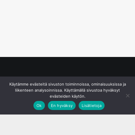
© S&J Media Oy
Käytämme evästeitä sivuston toiminnoissa, ominaisuuksissa ja
liikenteen analysoinnissa. Käyttämällä sivustoa hyväksyt
evästeiden käytön.
Ok
En hyväksy
Lisätietoja
;