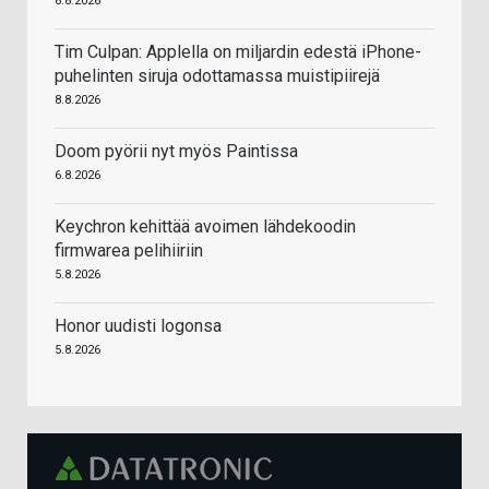
8.8.2026
Tim Culpan: Applella on miljardin edestä iPhone-
puhelinten siruja odottamassa muistipiirejä
8.8.2026
Doom pyörii nyt myös Paintissa
6.8.2026
Keychron kehittää avoimen lähdekoodin
firmwarea pelihiiriin
5.8.2026
Honor uudisti logonsa
5.8.2026