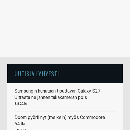
UUTISIA LYHYESTI
Samsungin huhutaan tiputtavan Galaxy S27
Ultrasta neljännen takakameran pois
8.8.2026
Doom pyörii nyt (melkein) myös Commodore
64:llä