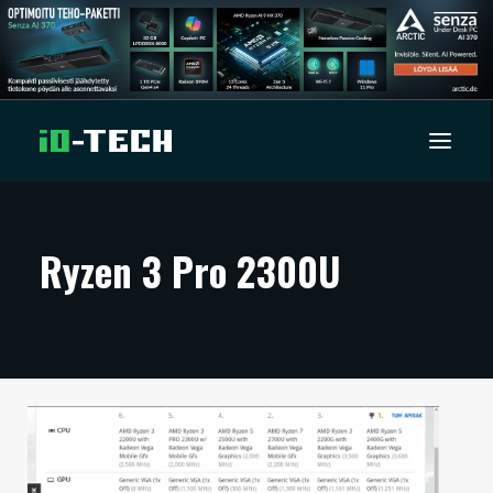
UUTISET
Ryzen 3 Pro 2300U
ARTIKKELIT
VIDEOT
TECHBBS
TIETOA
HINTA.FI