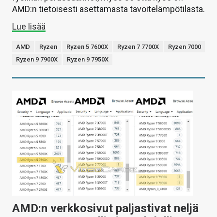
AMD:n tietoisesti asettamasta tavoitelämpötilasta.
Lue lisää
AMD
Ryzen
Ryzen 5 7600X
Ryzen 7 7700X
Ryzen 7000
Ryzen 9 7900X
Ryzen 9 7950X
AMD:n verkkosivut paljastivat neljä