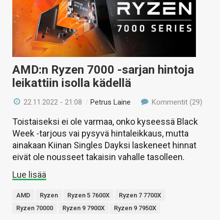
KAUPPA
VAIHDA TEEMA
AMD:n Ryzen 7000 -sarjan hintoja
leikattiin isolla kädellä
HAKU
22.11.2022 - 21:08
/
Petrus Laine
Kommentit (29)
Toistaiseksi ei ole varmaa, onko kyseessä Black
Week -tarjous vai pysyvä hintaleikkaus, mutta
ainakaan Kiinan Singles Dayksi laskeneet hinnat
eivät ole nousseet takaisin vahalle tasolleen.
Lue lisää
AMD
Ryzen
Ryzen 5 7600X
Ryzen 7 7700X
Ryzen 70000
Ryzen 9 7900X
Ryzen 9 7950X