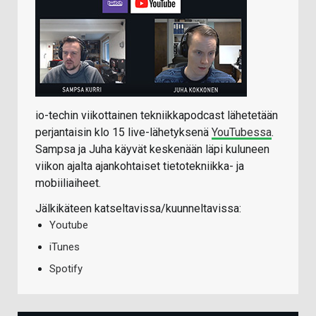
io-techin viikottainen tekniikkapodcast lähetetään
perjantaisin klo 15 live-lähetyksenä
YouTubessa
.
Sampsa ja Juha käyvät keskenään läpi kuluneen
viikon ajalta ajankohtaiset tietotekniikka- ja
mobiiliaiheet.
Jälkikäteen katseltavissa/kuunneltavissa:
Youtube
iTunes
Spotify