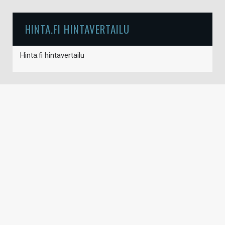
HINTA.FI HINTAVERTAILU
Hinta.fi hintavertailu