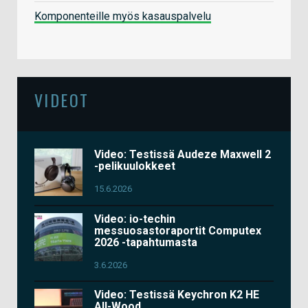
Komponenteille myös kasauspalvelu
VIDEOT
Video: Testissä Audeze Maxwell 2
-pelikuulokkeet
15.6.2026
Video: io-techin
messuosastoraportit Computex
2026 -tapahtumasta
3.6.2026
Video: Testissä Keychron K2 HE
All-Wood