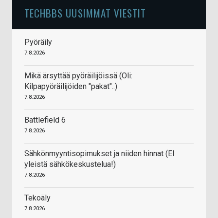
TECHBBS UUSIMMAT VIESTIT
Pyöräily
7.8.2026
Mikä ärsyttää pyöräilijöissä (Oli:
Kilpapyöräilijöiden "pakat"..)
7.8.2026
Battlefield 6
7.8.2026
Sähkönmyyntisopimukset ja niiden hinnat (EI
yleistä sähkökeskustelua!)
7.8.2026
Tekoäly
7.8.2026