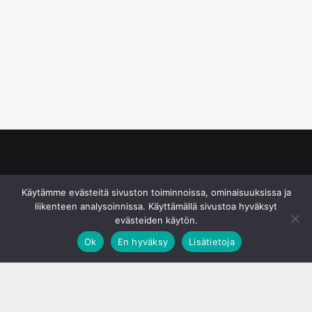
© S&J Media Oy
Käytämme evästeitä sivuston toiminnoissa, ominaisuuksissa ja
liikenteen analysoinnissa. Käyttämällä sivustoa hyväksyt
evästeiden käytön.
Ok
En hyväksy
Lisätietoja
;