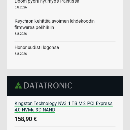
Doom pyörii nyt myös Paintissa
6.8.2026
Keychron kehittää avoimen lähdekoodin
firmwarea pelihiiriin
5.8.2026
Honor uudisti logonsa
5.8.2026
Kingston Technology NV3 1 TB M.2 PCI Express
4.0 NVMe 3D NAND
158,90 €