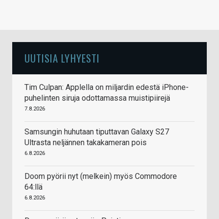
UUTISIA LYHYESTI
Tim Culpan: Applella on miljardin edestä iPhone-
puhelinten siruja odottamassa muistipiirejä
7.8.2026
Samsungin huhutaan tiputtavan Galaxy S27
Ultrasta neljännen takakameran pois
6.8.2026
Doom pyörii nyt (melkein) myös Commodore
64:llä
6.8.2026